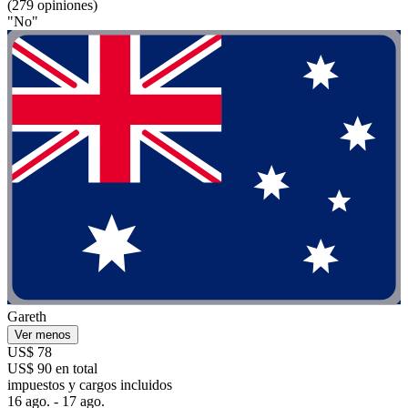
(279 opiniones)
"No"
Gareth
Ver menos
US$ 78
US$ 90 en total
impuestos y cargos incluidos
16 ago. - 17 ago.