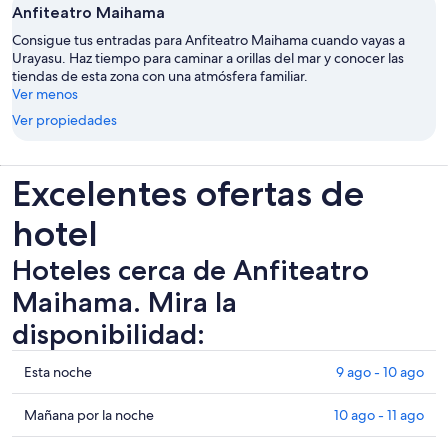
Anfiteatro Maihama
Consigue tus entradas para Anfiteatro Maihama cuando vayas a
Urayasu. Haz tiempo para caminar a orillas del mar y conocer las
tiendas de esta zona con una atmósfera familiar.
Ver menos
Ver propiedades
Excelentes ofertas de
hotel
Hoteles cerca de Anfiteatro
Maihama. Mira la
disponibilidad:
Ver
Esta noche
9 ago - 10 ago
precios
de
Ver
Mañana por la noche
10 ago - 11 ago
propiedades
precios