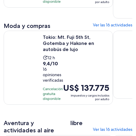
disponible
por adulto
opiniones
de
US$ 6.651.
por
adulto
Moda y compras
Ver las 16 actividades
Tokio: Mt. Fuji 5th St, Gotemba y Hakone en autobús de lujo
Tokio: tou
Tokio: Mt. Fuji 5th St,
Gotemba y Hakone en
autobús de lujo
La
12 h
9.4
9,4/10
actividad
de
16
dura
opiniones
10
12
verificadas
con
horas
El
US$ 137.775
16
Cancelación
precio
gratuita
opiniones
impuestos y cargos incluidos
es
disponible
por adulto
de
US$ 137.775.
por
Aventura y
libre
adulto
actividades al aire
Ver las 16 actividades