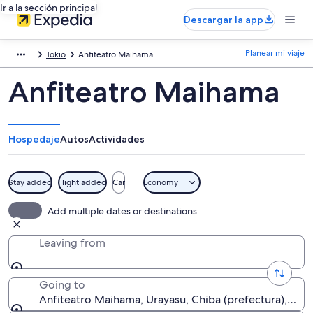
Ir a la sección principal
Descargar la app
Planear mi viaje
Tokio
Anfiteatro Maihama
Anfiteatro Maihama
Hospedaje
Autos
Actividades
Stay added
Flight added
Car
Economy
Add multiple dates or destinations
Leaving from
Going to
Anfiteatro Maihama, Urayasu, Chiba (prefectura), Jap