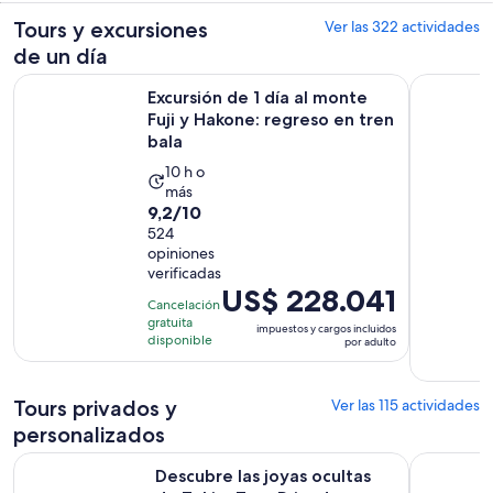
Tours y excursiones
Ver las 322 actividades
de un día
Excursión de 1 día al monte Fuji y Hakone: regreso en tren ba
Tour de un
Excursión de 1 día al monte
Fuji y Hakone: regreso en tren
bala
La
10 h o
más
actividad
9.2
9,2/10
dura
de
524
10
opiniones
10
horas
verificadas
con
El
US$ 228.041
524
Cancelación
precio
gratuita
opiniones
impuestos y cargos incluidos
es
disponible
por adulto
de
US$ 228.041.
Tours privados y
Ver las 115 actividades
por
adulto
personalizados
Descubre las joyas ocultas de Tokio: Tour Privado con un Gu
Tokio : To
Descubre las joyas ocultas