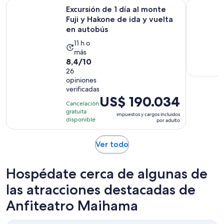
Excursión de 1 día al monte Fuji y Hakone de ida y vuelta en
Mt. Excurs
Excursión de 1 día al monte
Fuji y Hakone de ida y vuelta
en autobús
La
11 h o
más
actividad
8.4
8,4/10
dura
de
26
11
opiniones
10
horas
verificadas
con
El
US$ 190.034
26
Cancelación
precio
gratuita
opiniones
impuestos y cargos incluidos
es
disponible
por adulto
de
US$ 190.034.
Se
Ver todo
por
abrirá
adulto
en
Hospédate cerca de algunas de
una
nueva
las atracciones destacadas de
pestaña
Anfiteatro Maihama