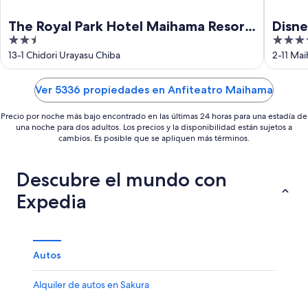
The Royal Park Hotel Maihama Resort
Disn
2.5
4
Tokyo Bay
out
out
13-1 Chidori Urayasu Chiba
2-11 Ma
of
of
5
5
Ver 5336 propiedades en Anfiteatro Maihama
Precio por noche más bajo encontrado en las últimas 24 horas para una estadía de
una noche para dos adultos. Los precios y la disponibilidad están sujetos a
cambios. Es posible que se apliquen más términos.
Descubre el mundo con
Expedia
Autos
Alquiler de autos en Sakura