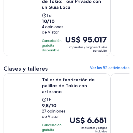
de Tokio: Tour Privado con
un Guía Local
La
1 d
10.0
10/10
actividad
de
4 opiniones
dura
de Viator
10
1
El
US$ 95.017
con
día
Cancelación
precio
4
gratuita
impuestos y cargos incluidos
es
disponible
por adulto
opiniones
de
US$ 95.017.
Clases y talleres
Ver las 52 actividades
por
adulto
Se abr
Taller de fabricación de palillos de Tokio con artesano
Preparació
Taller de fabricación de
palillos de Tokio con
artesano
La
1 h
9.8
9,8/10
actividad
de
27 opiniones
dura
de Viator
10
El
US$ 6.651
1
con
precio
hora
Cancelación
impuestos y cargos
27
gratuita
es
incluidos