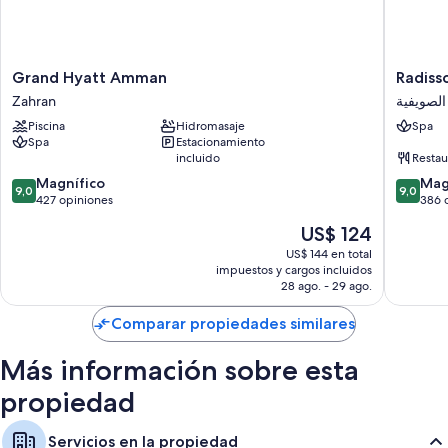
Grand
Radisso
Grand Hyatt Amman
Radiss
Hyatt
Blu
Zahran
الصويفية
Amman
Hotel,
Piscina
Hidromasaje
Spa
Zahran
Amman
Spa
Estacionamiento
Galleria
incluido
Restau
Mall
9.0
9.0
Magnífico
الصويفية
Mag
9,0
9,0
de
de
427 opiniones
386 
10,
10,
El
US$ 124
Magnífico,
Magnífi
precio
427
386
US$ 144 en total
actual
impuestos y cargos incluidos
opiniones
opinion
es
28 ago. - 29 ago.
de
US$ 124
Comparar propiedades similares
Más información sobre esta
propiedad
Servicios en la propiedad