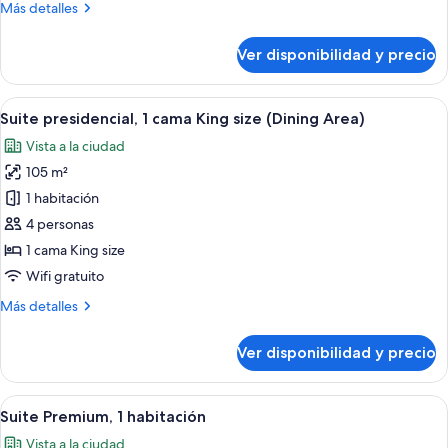
Más
Más detalles
King
detalles
size,
sobre
Ver disponibilidad y precio
para
Suite
junior,
fumadores
1
Ver
Habitación de hotel con sofá, mesa de c
(Dining)
5
cama
Suite presidencial, 1 cama King size (Dining Area)
todas
King
Vista a la ciudad
size,
las
para
105 m²
fotos
fumadores
de
1 habitación
(Dining)
Suite
4 personas
presidencial,
1 cama King size
1
Wifi gratuito
cama
Más
Más detalles
King
detalles
size
sobre
Ver disponibilidad y precio
(Dining
Suite
presidencial,
Area)
1
Ver
Un baño moderno con ducha de vidrio
7
cama
Suite Premium, 1 habitación
todas
King
Vista a la ciudad