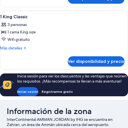
Habitación
Ver
1 habitación, sábanas de algodón egip
1
1 King Classic
todas
3 personas
las
1 cama King size
fotos
de
Wifi gratuito
1
Más
Más detalles
King
detalles
sobre
Classic
Ver disponibilidad y precio
1
King
Classic
Inicia sesión para ver los descuentos y las ventajas que reúnen
los requisitos. ¡Más recompensas te llevan a más aventuras!
Iniciar sesión
Registrarme gratis
Información de la zona
InterContinental AMMAN JORDAN by IHG se encuentra en
Zahran, un área de Ammán ubicada cerca del aeropuerto.