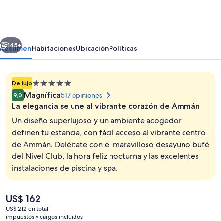
AMMAN
JORDAN
by
erior
Siguiente
IHG
145+
Resumen
Habitaciones
Ubicación
Políticas
Propiedad
De lujo
de
Magnífica
517 opiniones
9,0
5.0
La elegancia se une al vibrante corazón de Ammán
estrellas
Un diseño superlujoso y un ambiente acogedor
definen tu estancia, con fácil acceso al vibrante centro
de Ammán. Deléitate con el maravilloso desayuno bufé
Una piscina techada, una piscina al ai
del Nivel Club, la hora feliz nocturna y las excelentes
instalaciones de piscina y spa.
El
US$ 162
precio
US$ 212 en total
actual
impuestos y cargos incluidos