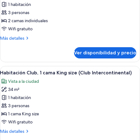
de
1 habitación
Habitación
3 personas
superior,
2 camas individuales
2
Wifi gratuito
camas
Más
Más detalles
individuales,
detalles
para
sobre
Ver disponibilidad y precio
fumadores
Habitación
superior,
2
Ver
Habitación de hotel con una cama grand
7
camas
Habitación Club, 1 cama King size (Club Intercontinental)
todas
individuales,
Vista a la ciudad
para
las
fumadores
34 m²
fotos
de
1 habitación
Habitación
3 personas
Club,
1 cama King size
1
Wifi gratuito
cama
Más
Más detalles
King
detalles