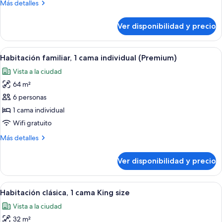
Más
Más detalles
detalles
sobre
Ver disponibilidad y precio
Suite,
2
habitaciones
Ver
Habitación de hotel con una cama grand
3
(Imperial)
Habitación familiar, 1 cama individual (Premium)
todas
Vista a la ciudad
las
64 m²
fotos
de
6 personas
Habitación
1 cama individual
familiar,
Wifi gratuito
1
Más
Más detalles
cama
detalles
individual
sobre
Ver disponibilidad y precio
Habitación
(Premium)
familiar,
1
Ver
Habitación de hotel con una cama grand
8
cama
Habitación clásica, 1 cama King size
todas
individual
Vista a la ciudad
(Premium)
las
32 m²
fotos