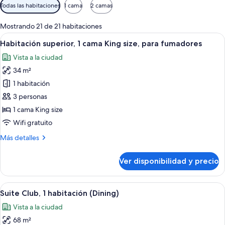
Filtros
Todas las habitaciones
1 cama
2 camas
disponibles
para
Mostrando 21 de 21 habitaciones
las
Ver
Habitación de hotel con una cama grand
8
Habitación superior, 1 cama King size, para fumadores
habitaciones
todas
Vista a la ciudad
las
34 m²
fotos
de
1 habitación
Habitación
3 personas
superior,
1 cama King size
1
Wifi gratuito
cama
Más
Más detalles
King
detalles
size,
sobre
Ver disponibilidad y precio
para
Habitación
superior,
fumadores
1
Ver
Habitación de hotel con una cama grand
8
cama
Suite Club, 1 habitación (Dining)
todas
King
Vista a la ciudad
size,
las
para
68 m²
fotos