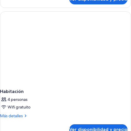
Habitación
Habitación
4 personas
Wifi gratuito
Más
Más detalles
detalles
sobre
Ver disponibilidad y precio