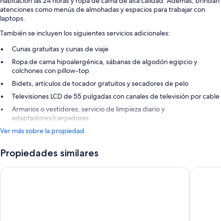
habitación las 24 horas y ropa de cama de alta calidad. Además, brindan
atenciones como menús de almohadas y espacios para trabajar con
laptops.
También se incluyen los siguientes servicios adicionales:
Cunas gratuitas y cunas de viaje
Ropa de cama hipoalergénica, sábanas de algodón egipcio y
colchones con pillow-top
Bidets, artículos de tocador gratuitos y secadores de pelo
Televisiones LCD de 55 pulgadas con canales de televisión por cable
Armarios o vestidores, servicio de limpieza diario y
adaptadores/cargadores
Ver más sobre la propiedad
Propiedades similares
Grand Hyatt Amman
Radisson