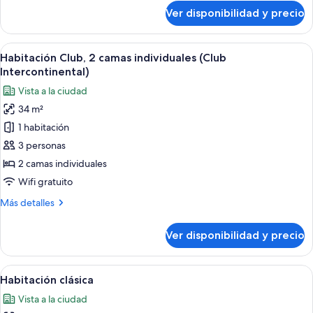
size
sobre
Ver disponibilidad y precio
(Club
Habitación
Club,
Intercontinental)
1
Ver
Habitación de hotel con dos camas, un 
5
cama
Habitación Club, 2 camas individuales (Club
todas
King
Intercontinental)
size
las
Vista a la ciudad
(Club
fotos
Intercontinental)
34 m²
de
1 habitación
Habitación
Club,
3 personas
2
2 camas individuales
camas
Wifi gratuito
individuales
Más
Más detalles
(Club
detalles
Intercontinental)
sobre
Ver disponibilidad y precio
Habitación
Club,
2
Ver
Habitación de hotel con una cama grand
8
camas
Habitación clásica
todas
individuales
Vista a la ciudad
(Club
las