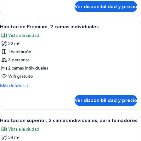
size
sobre
Ver disponibilidad y precio
Habitación
Premium,
1
Ver
Habitación de hotel con dos camas, un e
6
cama
Habitación Premium, 2 camas individuales
todas
King
Vista a la ciudad
size
las
32 m²
fotos
de
1 habitación
Habitación
3 personas
Premium,
2 camas individuales
2
Wifi gratuito
camas
Más
Más detalles
individuales
detalles
sobre
Ver disponibilidad y precio
Habitación
Premium,
2
Ver
Habitación de hotel con una cama grande
6
camas
Habitación superior, 2 camas individuales, para fumadores
todas
individuales
Vista a la ciudad
las
34 m²
fotos