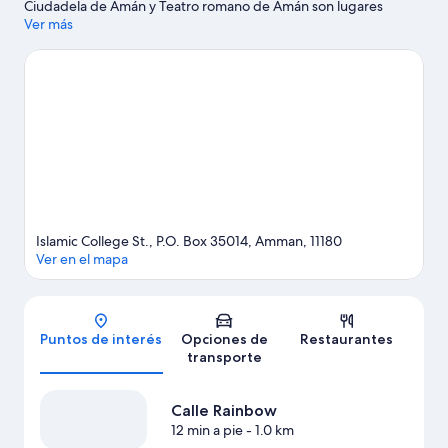
Ciudadela de Amán y Teatro romano de Amán son lugares
emblemáticos, y los turistas que quieran ir de compras pueden
Ver más
visitar Centro Comercial Abdali y Centro comercial TAJ Mall. No
te pierdas Calle del Arcoíris. Encontrarás muchas opciones para
conocer la zona con actividades como golf.
Visitar nuestra guía
de viaje de Ammán
Islamic College St., P.O. Box 35014, Amman, 11180
Ver en el mapa
Mapa
Puntos de interés
Opciones de
Restaurantes
transporte
Calle Rainbow
12 min a pie
- 1.0 km