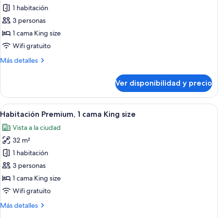
fumadores
de
1 habitación
Suite
3 personas
Club,
1 cama King size
1
Wifi gratuito
habitación
Más
Más detalles
(Dining)
detalles
sobre
Ver disponibilidad y precio
Suite
Club,
1
Ver
Habitación de hotel con una cama grand
7
habitación
Habitación Premium, 1 cama King size
todas
(Dining)
Vista a la ciudad
las
32 m²
fotos
de
1 habitación
Habitación
3 personas
Premium,
1 cama King size
1
Wifi gratuito
cama
Más
Más detalles
King
detalles