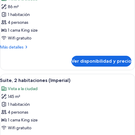
size
las
(Dining
86 m²
fotos
Area)
de
1 habitación
Suite
4 personas
Premium,
1 cama King size
1
Wifi gratuito
habitación
Más
Más detalles
detalles
sobre
Ver disponibilidad y precio
Suite
Premium,
1
Ver
Habitación de hotel con una cama gran
6
habitación
Suite, 2 habitaciones (Imperial)
todas
Vista a la ciudad
las
145 m²
fotos
de
1 habitación
Suite,
4 personas
2
1 cama King size
habitaciones
Wifi gratuito
(Imperial)