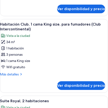
detalles
size,
sobre
Ver disponibilidad y precio
para
Habitación
clásica,
fumadores
1
Ver
Habitación de hotel con una cama grand
6
cama
Habitación Club, 1 cama King size, para fumadores (Club
todas
King
Intercontinental)
size,
las
Vista a la ciudad
para
fotos
fumadores
34 m²
de
1 habitación
Habitación
Club,
3 personas
1
1 cama King size
cama
Wifi gratuito
King
Más
Más detalles
size,
detalles
para
sobre
Ver disponibilidad y precio
Habitación
fumadores
Club,
(Club
1
Ver
Una habitación de hotel con sofá, escrit
Intercontinental)
9
cama
Suite Royal, 2 habitaciones
todas
King
Vista a la ciudad