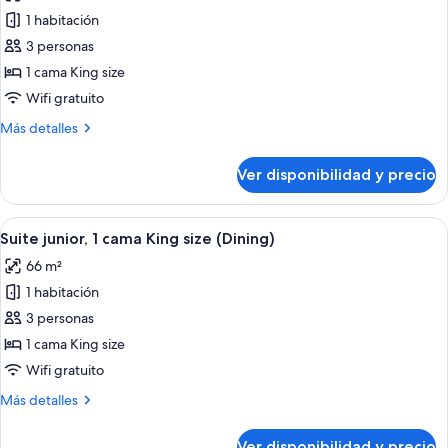
de
1 habitación
Habitación
3 personas
clásica,
1 cama King size
1
Wifi gratuito
cama
Más
Más detalles
King
detalles
size
sobre
Ver disponibilidad y precio
Habitación
clásica,
1
Ver
Un baño moderno con un espejo grande
5
cama
Suite junior, 1 cama King size (Dining)
todas
King
66 m²
size
las
1 habitación
fotos
de
3 personas
Suite
1 cama King size
junior,
Wifi gratuito
1
Más
Más detalles
cama
detalles
King
sobre
Ver disponibilidad y precio