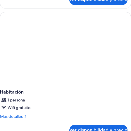
Suite
size
junior,
(Dining)
1
cama
King
size
(Dining)
Habitación
1 persona
Wifi gratuito
Más
Más detalles
detalles
sobre
Ver disponibilidad y precio