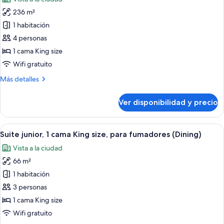
size,
las
para
236 m²
fotos
fumadores
de
1 habitación
(Club
Suite
Intercontinental)
4 personas
Royal,
1 cama King size
2
Wifi gratuito
habitaciones
Más
Más detalles
detalles
sobre
Ver disponibilidad y precio
Suite
Royal,
2
Ver
Una habitación de hotel con una cama 
6
habitaciones
Suite junior, 1 cama King size, para fumadores (Dining)
todas
Vista a la ciudad
las
66 m²
fotos
de
1 habitación
Suite
3 personas
junior,
1 cama King size
1
Wifi gratuito
cama