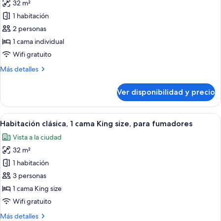
Intercontinental)
32 m²
fotos
de
1 habitación
Habitación
2 personas
clásica
1 cama individual
Wifi gratuito
Más
Más detalles
detalles
sobre
Ver disponibilidad y precio
Habitación
clásica
Ver
Vista a la ciudad
6
Habitación clásica, 1 cama King size, para fumadores
todas
Vista a la ciudad
las
32 m²
fotos
de
1 habitación
Habitación
3 personas
clásica,
1 cama King size
1
Wifi gratuito
cama
Más
Más detalles
King