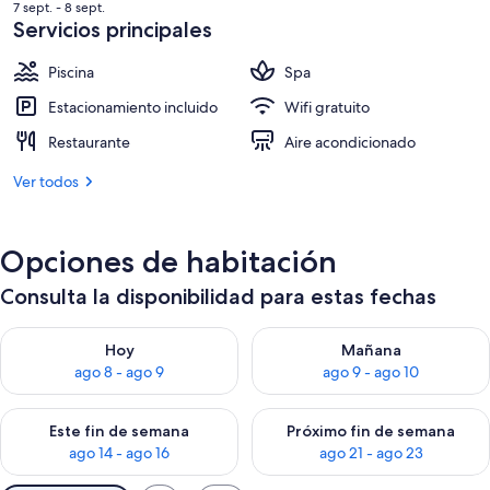
es
7 sept. - 8 sept.
de
Servicios principales
US$ 162
Piscina
Spa
Estacionamiento incluido
Wifi gratuito
Restaurante
Aire acondicionado
Ver todos
Opciones de habitación
Consulta la disponibilidad para estas fechas
Consulta la disponibilidad para hoy ago 8 - ago 9
Consulta la disponibilidad pa
Hoy
Mañana
ago 8 - ago 9
ago 9 - ago 10
Consulta la disponibilidad para este fin de semana ago 14 - ag
Consulta la disponibilidad pa
Este fin de semana
Próximo fin de semana
ago 14 - ago 16
ago 21 - ago 23