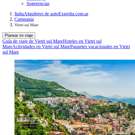
Sugerencias
Italia
Alquileres de auto
Expedia.com.ar
Campania
Vietri sul Mare
Planear mi viaje
Guía de viaje de Vietri sul Mare
Hoteles en Vietri sul
Mare
Actividades en Vietri sul Mare
Paquetes vacacionales en Vietri
sul Mare