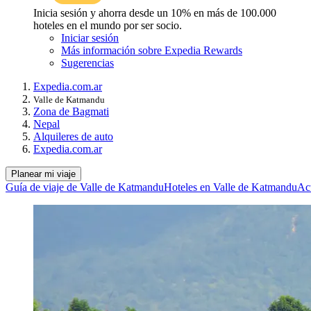
Inicia sesión y ahorra desde un 10% en más de 100.000
hoteles en el mundo por ser socio.
Iniciar sesión
Más información sobre Expedia Rewards
Sugerencias
Expedia.com.ar
Valle de Katmandu
Zona de Bagmati
Nepal
Alquileres de auto
Expedia.com.ar
Planear mi viaje
Guía de viaje de Valle de Katmandu
Hoteles en Valle de Katmandu
Ac