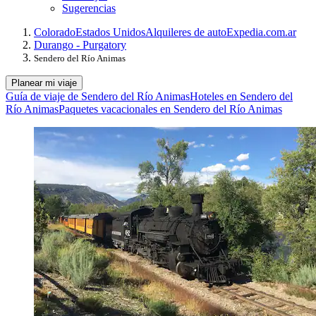
Sugerencias
Colorado
Estados Unidos
Alquileres de auto
Expedia.com.ar
Durango - Purgatory
Sendero del Río Animas
Planear mi viaje
Guía de viaje de Sendero del Río Animas
Hoteles en Sendero del
Río Animas
Paquetes vacacionales en Sendero del Río Animas