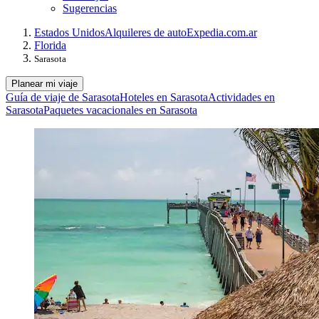
Sugerencias
Estados Unidos
Alquileres de auto
Expedia.com.ar
Florida
Sarasota
Planear mi viaje
Guía de viaje de Sarasota
Hoteles en Sarasota
Actividades en
Sarasota
Paquetes vacacionales en Sarasota