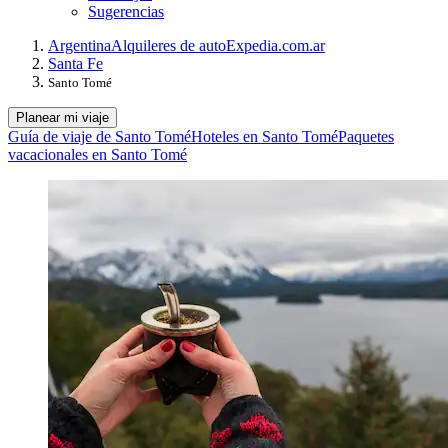
Sugerencias
Argentina
Alquileres de auto
Expedia.com.ar
Santa Fe
Santo Tomé
Planear mi viaje
Guía de viaje de Santo Tomé
Hoteles en Santo Tomé
Paquetes
vacacionales en Santo Tomé