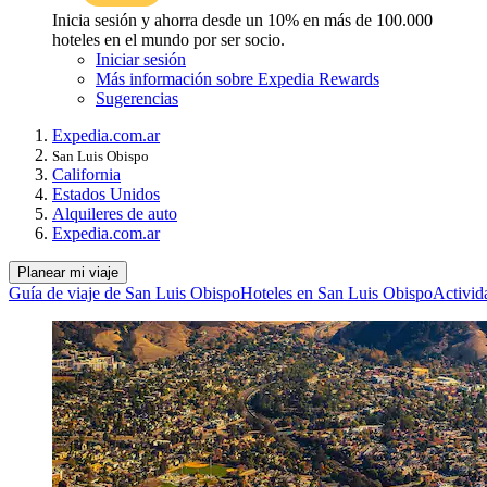
Inicia sesión y ahorra desde un 10% en más de 100.000
hoteles en el mundo por ser socio.
Iniciar sesión
Más información sobre Expedia Rewards
Sugerencias
Expedia.com.ar
San Luis Obispo
California
Estados Unidos
Alquileres de auto
Expedia.com.ar
Planear mi viaje
Guía de viaje de San Luis Obispo
Hoteles en San Luis Obispo
Activid