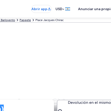
•
Abrir app
USD
Anunciar una prop
e Barlovento
Papeete
Place Jacques Chirac
lace Jacques Chirac
Devolución en el mismo 