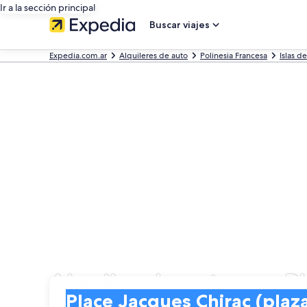
Ir a la sección principal
Buscar viajes
Expedia.com.ar
Alquileres de auto
Polinesia Francesa
Islas d
Alquiler de autos en P
Entrega
Entrega
Place Jacques Chirac (plaza)