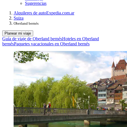
Sugerencias
Alquileres de auto
Expedia.com.ar
Suiza
Oberland bernés
Planear mi viaje
Guía de viaje de Oberland bernés
Hoteles en Oberland
bernés
Paquetes vacacionales en Oberland bernés