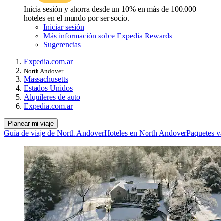
Inicia sesión y ahorra desde un 10% en más de 100.000
hoteles en el mundo por ser socio.
Iniciar sesión
Más información sobre Expedia Rewards
Sugerencias
Expedia.com.ar
North Andover
Massachusetts
Estados Unidos
Alquileres de auto
Expedia.com.ar
Planear mi viaje
Guía de viaje de North Andover
Hoteles en North Andover
Paquetes v