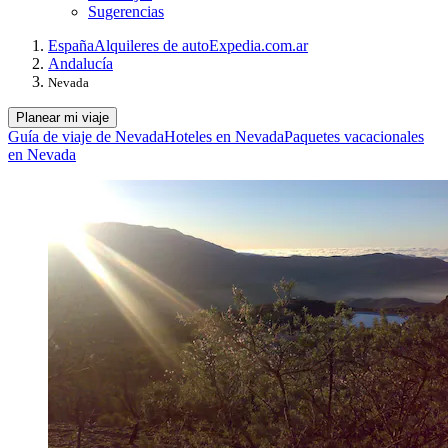
Sugerencias
España
Alquileres de auto
Expedia.com.ar
Andalucía
Nevada
Planear mi viaje
Guía de viaje de Nevada
Hoteles en Nevada
Paquetes vacacionales
en Nevada