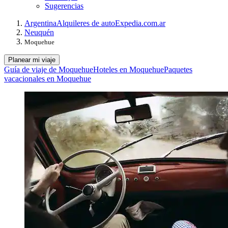
Sugerencias
Argentina
Alquileres de auto
Expedia.com.ar
Neuquén
Moquehue
Planear mi viaje
Guía de viaje de Moquehue
Hoteles en Moquehue
Paquetes
vacacionales en Moquehue