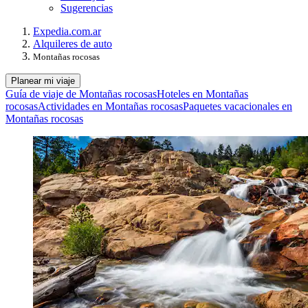
Sugerencias
Expedia.com.ar
Alquileres de auto
Montañas rocosas
Planear mi viaje
Guía de viaje de Montañas rocosas
Hoteles en Montañas
rocosas
Actividades en Montañas rocosas
Paquetes vacacionales en
Montañas rocosas