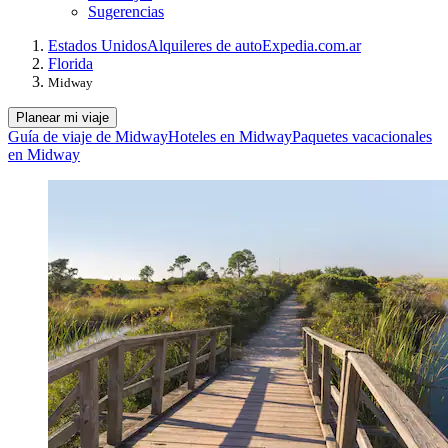
Sugerencias
Estados Unidos
Alquileres de auto
Expedia.com.ar
Florida
Midway
Planear mi viaje
Guía de viaje de Midway
Hoteles en Midway
Paquetes vacacionales
en Midway