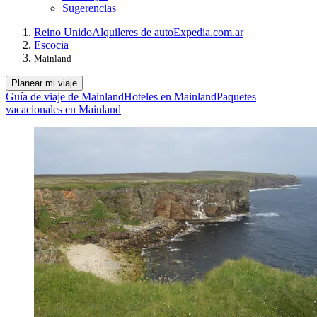
Sugerencias
Reino Unido
Alquileres de auto
Expedia.com.ar
Escocia
Mainland
Planear mi viaje
Guía de viaje de Mainland
Hoteles en Mainland
Paquetes
vacacionales en Mainland