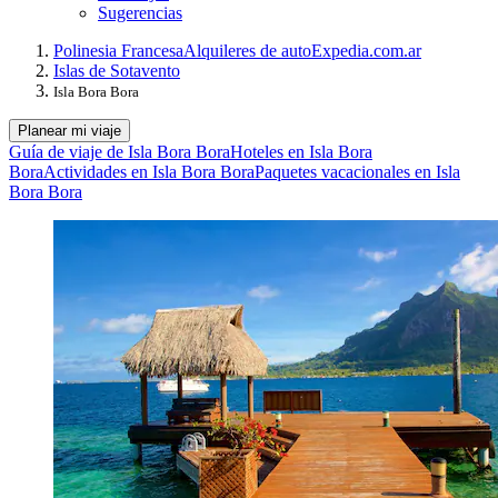
Sugerencias
Polinesia Francesa
Alquileres de auto
Expedia.com.ar
Islas de Sotavento
Isla Bora Bora
Planear mi viaje
Guía de viaje de Isla Bora Bora
Hoteles en Isla Bora
Bora
Actividades en Isla Bora Bora
Paquetes vacacionales en Isla
Bora Bora