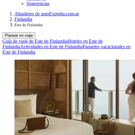
Sugerencias
Alquileres de auto
Expedia.com.ar
Finlandia
Este de Finlandia
Planear mi viaje
Guía de viaje de Este de Finlandia
Hoteles en Este de
Finlandia
Actividades en Este de Finlandia
Paquetes vacacionales en
Este de Finlandia