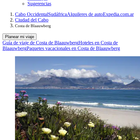
Sugerencias
Cabo Occidental
Sudáfrica
Alquileres de auto
Expedia.com.ar
Ciudad del Cabo
Costa de Blaauwberg
Planear mi viaje
Guía de viaje de Costa de Blaauwberg
Hoteles en Costa de
Blaauwberg
Paquetes vacacionales en Costa de Blaauwberg