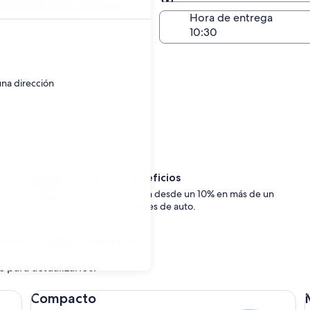
os en Copacabana
Devolución en el mismo 
a de devolución
Hora de entrega
go
nes o adultos mayores.
una dirección
Accede a beneficios
Los socios ahorran desde un 10% en más de un
millón de alquileres de auto.
s en Copacabana
c para actualizarlos.
Compacto Ford Focus
Me
Compacto