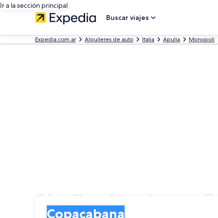
Ir a la sección principal
Buscar viajes
Expedia.com.ar
Alquileres de auto
Italia
Apulia
Monopoli
Alquiler de autos en 
Entrega
Entrega
Copacabana