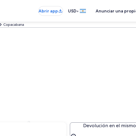
•
Abrir app
USD
Anunciar una prop
Copacabana
Copacabana
Devolución en el mismo 