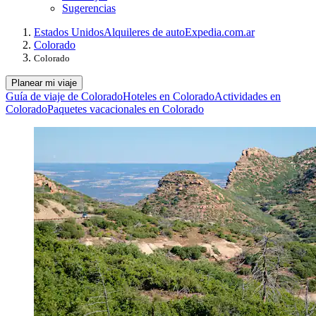
Sugerencias
Estados Unidos
Alquileres de auto
Expedia.com.ar
Colorado
Colorado
Planear mi viaje
Guía de viaje de Colorado
Hoteles en Colorado
Actividades en
Colorado
Paquetes vacacionales en Colorado