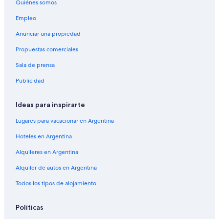
Quiénes somos
Alquiler de autos cerca de Londres
Empleo
Alquiler de autos cerca de St. Pancras
Anunciar una propiedad
Alquiler de autos cerca de Abbey
Propuestas comerciales
Alquiler de autos cerca de Thames
Sala de prensa
Alquiler de autos cerca de Iglesia Plaza de San Juan
Publicidad
Ideas para inspirarte
Lugares para vacacionar en Argentina
Hoteles en Argentina
Alquileres en Argentina
Alquiler de autos en Argentina
Todos los tipos de alojamiento
Políticas