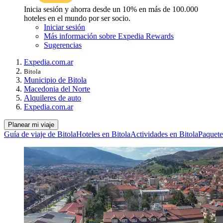
Inicia sesión y ahorra desde un 10% en más de 100.000
hoteles en el mundo por ser socio.
Iniciar sesión
Más información sobre Expedia Rewards
Sugerencias
Expedia.com.ar
Bitola
Municipio de Bitola
Macedonia del Norte
Alquileres de auto
Expedia.com.ar
Planear mi viaje
Guía de viaje de Bitola
Hoteles en Bitola
Actividades en Bitola
Paquete