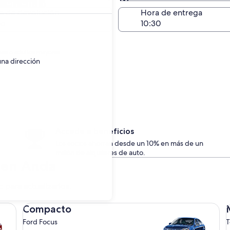
s en Anda
Devolución en el mismo 
a de devolución
Hora de entrega
go
nes o adultos mayores.
una dirección
Accede a beneficios
Los socios ahorran desde un 10% en más de un
millón de alquileres de auto.
s en Anda
c para actualizarlos.
Compacto Ford Focus
Me
Compacto
Ford Focus
T