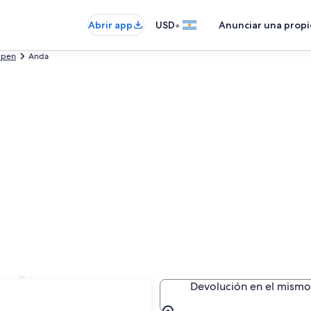
•
Abrir app
USD
Anunciar una prop
ppen
Anda
Anda
Devolución en el mismo 