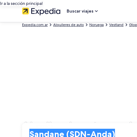
Ir a la sección principal
Buscar viajes
Expedia.com.ar
Alquileres de auto
Noruega
Vestland
Glo
Alquiler de autos en 
Entrega
Entrega
Sandane (SDN-Anda)