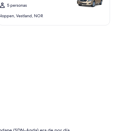
5 personas
loppen, Vestland, NOR
Sandane (SDN-Anda) era de por día.