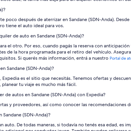
a)?
uilaste poco después de aterrizar en Sandane (SDN-Anda). Des
o tiene el auto ideal para vos.
alquiler de auto en Sandane (SDN-Anda)?
 el otro. Por eso, cuando pagás la reserva con anticipación 
tes de la hora programada para el retiro del vehículo. Asegurat
equisitos. Si querés más información, entrá a nuestro
Portal de at
to en Sandane (SDN-Anda)?
 Expedia es el sitio que necesitás. Tenemos ofertas y descuen
 planear tu viaje es mucho más fácil.
ler de autos en Sandane (SDN-Anda) con Expedia?
rtas y proveedores, así como conocer las recomendaciones de 
 en Sandane (SDN-Anda)?
un auto. De todas maneras, si todavía no tenés esa edad, es i
io adicional por conductor joven. También pueden aplicarse re