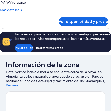
Wifi gratuito
Más
Más detalles
detalles
sobre
Ver disponibilidad y precio
Habitación
Inicia sesión para ver los descuentos y las ventajas que reúnen
los requisitos. ¡Más recompensas te llevan a más aventuras!
Iniciar sesión
Registrarme gratis
Información de la zona
Hotel Vértice Índalo Almería se encuentra cerca de la playa, en
Almería. La belleza natural del área puede apreciarse en Parque
natural de Cabo de Gata-Níjar y Nacimiento del rio Guadalquivir,
mientras que Museo Casa del Cine y Centro de arte museo de
Ver más
Almería son lugares culturales destacados. También vale la pena
conocer Centro Andaluz de fotografía y Parque acuático Mario
Park. En las cercanías encontrarás muchas oportunidades para
hacer kayak, buceo y ski acuático, y así saciar tu sed de
aventuras en el agua.
Visitar nuestra guía de viaje de Almería