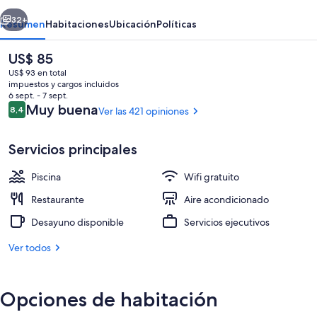
Almería
erior
Siguiente
32+
Resumen
Habitaciones
Ubicación
Políticas
El
US$ 85
precio
US$ 93 en total
actual
impuestos y cargos incluidos
es
6 sept. - 7 sept.
de
Opiniones
Muy buena
8,4
Ver las 421 opiniones
8,4 de 10
US$ 85
Servicios principales
Exterior
Piscina
Wifi gratuito
Restaurante
Aire acondicionado
Desayuno disponible
Servicios ejecutivos
Ver todos
Opciones de habitación