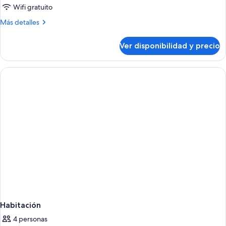
Wifi gratuito
Más
Más detalles
detalles
sobre
Ver disponibilidad y precio
Habitación
Habitación
4 personas