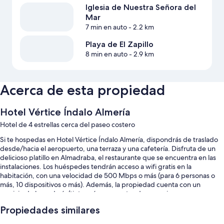
Iglesia de Nuestra Señora del
Mar
7 min en auto
- 2.2 km
Playa de El Zapillo
8 min en auto
- 2.9 km
Acerca de esta propiedad
Hotel Vértice Índalo Almería
Hotel de 4 estrellas cerca del paseo costero
Si te hospedas en Hotel Vértice Índalo Almería, dispondrás de traslado
desde/hacia el aeropuerto, una terraza y una cafetería. Disfruta de un
delicioso platillo en Almadraba, el restaurante que se encuentra en las
instalaciones. Los huéspedes tendrán acceso a wifi gratis en la
habitación, con una velocidad de 500 Mbps o más (para 6 personas o
más, 10 dispositivos o más). Además, la propiedad cuenta con un
servicio de lavandería/tintorería y un centro de negocios.
También se incluyen los siguientes beneficios en este hotel:
Propiedades similares