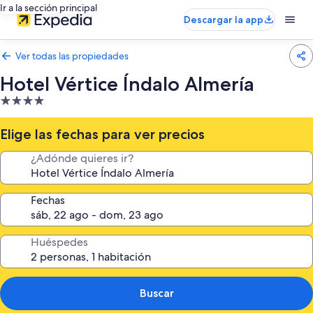
Ir a la sección principal
Descargar la app
Ver todas las propiedades
Hotel Vértice Índalo Almería
Propiedad
de
4.0
Elige las fechas para ver precios
estrellas
¿Adónde quieres ir?
Fechas
Huéspedes
Buscar