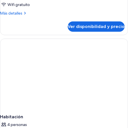
Wifi gratuito
triple
estándar
Más
Más detalles
detalles
sobre
Ver disponibilidad y precio
Habitación
triple
estándar
Habitación
4 personas