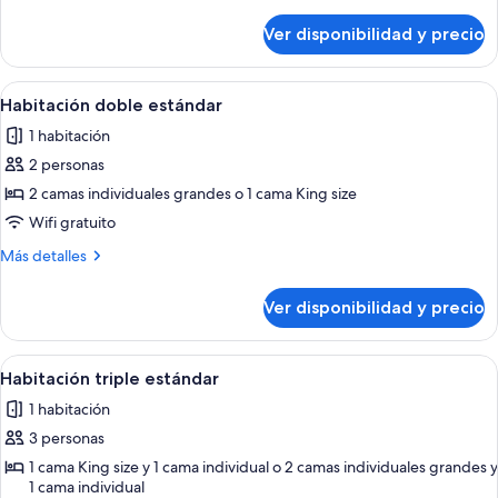
detalles
sobre
Ver disponibilidad y precio
Habitación
cuádruple
familiar
Ver
Habitación de hotel con una cama gra
6
Habitación doble estándar
todas
1 habitación
las
2 personas
fotos
de
2 camas individuales grandes o 1 cama King size
Habitación
Wifi gratuito
doble
Más
Más detalles
estándar
detalles
sobre
Ver disponibilidad y precio
Habitación
doble
estándar
Ver
Habitación de hotel moderna con una ca
5
Habitación triple estándar
todas
1 habitación
las
3 personas
fotos
de
1 cama King size y 1 cama individual o 2 camas individuales grandes y
1 cama individual
Habitación