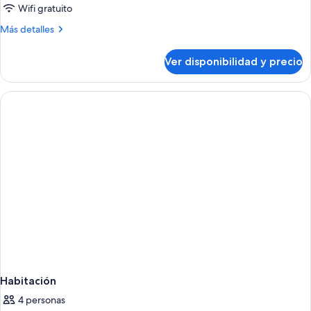
Wifi gratuito
Más
Más detalles
detalles
sobre
Ver disponibilidad y precio
Habitación
Habitación
4 personas