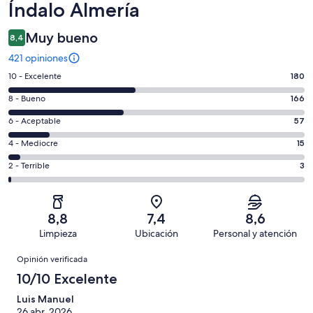
Índalo Almería
Muy bueno
8,4
421 opiniones
Evaluación:
10 - Excelente
180
10
Evaluación:
8 - Bueno
166
-
8
Excelente.
Evaluación:
6 - Aceptable
57
-
180
6
Bueno.
Evaluación:
4 - Mediocre
15
de
-
166
4
421
Aceptable.
Evaluación:
2 - Terrible
3
de
-
opiniones
57
2
421
Mediocre.
de
-
opiniones
15
421
Terrible.
de
8,8
7,4
8,6
opiniones
3
421
Limpieza
Ubicación
Personal y atención
de
opiniones
Opiniones
421
Opinión verificada
opiniones
10/10 Excelente
Luis Manuel
26 abr. 2026