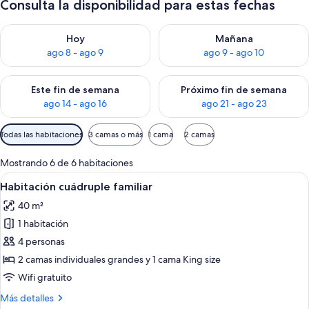
Consulta la disponibilidad para estas fechas
Consulta la disponibilidad para hoy ago 8 - ago 9
Consulta la disponibilidad pa
Hoy
Mañana
ago 8 - ago 9
ago 9 - ago 10
Consulta la disponibilidad para este fin de semana ago 14 - ag
Consulta la disponibilidad pa
Este fin de semana
Próximo fin de semana
ago 14 - ago 16
ago 21 - ago 23
Filtros
Todas las habitaciones
3 camas o más
1 cama
2 camas
disponibles
para
Mostrando 6 de 6 habitaciones
las
Ver
Habitación de hotel con una cama gran
7
Habitación cuádruple familiar
habitaciones
todas
40 m²
las
1 habitación
fotos
de
4 personas
Habitación
2 camas individuales grandes y 1 cama King size
cuádruple
Wifi gratuito
familiar
Más
Más detalles