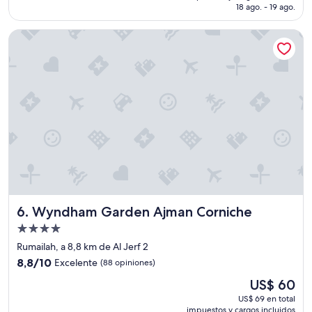
es
18 ago. - 19 ago.
d
de
r
US$ 71
Wyndham Garden Ajman Corniche
u
g
a
r
p
a
r
a
c
o
n
s
e
g
Wyndham Garden Ajman Corniche
6. Wyndham Garden Ajman Corniche
u
i
Propiedad
r
de
Rumailah, a 8,8 km de Al Jerf 2
h
4.0
8.8
a
8,8/10
Excelente
(88 opiniones)
estrellas
de
m
El
US$ 60
10,
a
precio
Excelente,
c
US$ 69 en total
actual
impuestos y cargos incluidos
(88
a