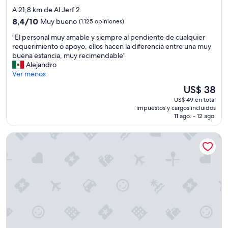
d
c
de
A 21,8 km de Al Jerf 2
e
e
3.0
a
8.4
8,4/10
l
Muy bueno
(1.125 opiniones)
estrellas
l
de
e
"
"El personal muy amable y siempre al pendiente de cualquier
t
10,
n
E
requerimiento o apoyo, ellos hacen la diferencia entre una muy
w
Muy
t
l
buena estancia, muy recimendable"
i
bueno,
e
p
Alejandro
t
(1.125
u
e
Ver menos
h
opiniones)
b
r
s
i
El
US$ 38
s
w
c
precio
US$ 49 en total
o
i
a
actual
impuestos y cargos incluidos
n
f
c
es
11 ago. - 12 ago.
a
t
i
de
l
l
ó
US$ 38
Studio M Arabian Plaza Hotel & Hotel Apartments
m
y
n
u
a
p
y
n
a
a
d
r
m
p
a
a
r
u
b
o
n
l
f
o
e
e
s
y
s
d