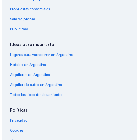
p
e
e
m
Propuestas comerciales
r
u
o
y
Sala de prensa
n
c
Publicidad
o
o
e
m
s
p
Ideas para inspirarte
n
l
a
e
Lugares para vacacionar en Argentina
d
t
a
o
Hoteles en Argentina
c
,
a
Alquileres en Argentina
o
r
m
Alquiler de autos en Argentina
o
e
.
l
Todos los tipos de alojamiento
H
e
a
t
y
s
Políticas
t
,
i
f
Privacidad
e
r
Cookies
n
u
d
t