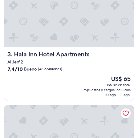
i
l
o
,
c
o
s
a
q
u
Hala Inn Hotel Apartments
3. Hala Inn Hotel Apartments
e
Al Jerf 2
s
7.4
e
7,4/10
Bueno
(43 opiniones)
de
a
El
US$ 65
10,
g
precio
Bueno,
r
US$ 82 en total
actual
impuestos y cargos incluidos
(43
a
es
10 ago. - 11 ago.
opiniones)
d
de
e
US$ 65
Nest Hotel, Aljada
c
e
c
u
a
n