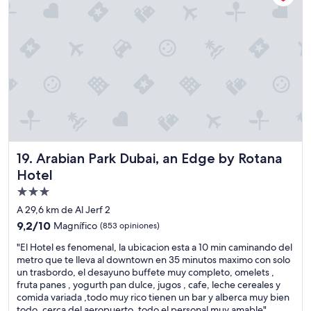
n
s
n
p
i
e
ñ
r
o
o
s
p
e
a
s
r
t
a
o
m
d
i
o
f
u
Arabian Park Dubai, an Edge by Rotana Hotel
19. Arabian Park Dubai, an Edge by Rotana
u
n
e
Hotel
s
u
Propiedad
h
n
o
de
h
A 29,6 km de Al Jerf 2
w
o
3.0
9.2
9,2/10
Magnífico
(853 opiniones)
b
t
estrellas
de
a
e
"
"El Hotel es fenomenal, la ubicacion esta a 10 min caminando del
10,
ñ
l
E
metro que te lleva al downtown en 35 minutos maximo con solo
Magnífico,
a
q
l
un trasbordo, el desayuno buffete muy completo, omelets ,
(853
r
u
H
fruta panes , yogurth pan dulce, jugos , cafe, leche cereales y
opiniones)
s
e
o
comida variada ,todo muy rico tienen un bar y alberca muy bien
e
l
t
todo, cerca del aeropuerto, todo el personal muy amable"