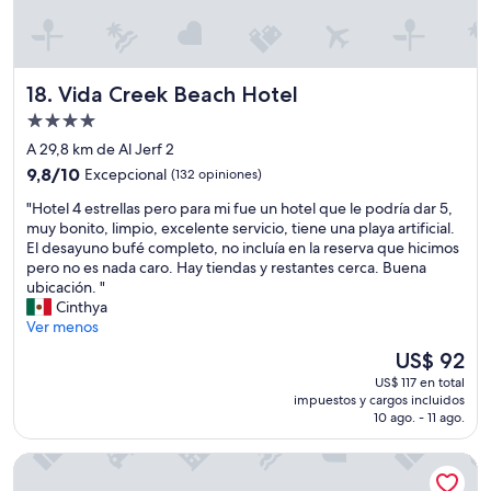
l
o
a
t
r
i
e
e
c
n
Vida Creek Beach Hotel
18. Vida Creek Beach Hotel
á
e
Propiedad
m
n
a
de
i
A 29,8 km de Al Jerf 2
r
n
4.0
9.8
9,8/10
Excepcional
(132 opiniones)
a
g
estrellas
de
y
u
"
"Hotel 4 estrellas pero para mi fue un hotel que le podría dar 5,
10,
a
n
H
muy bonito, limpio, excelente servicio, tiene una playa artificial.
Excepcional,
q
o
o
El desayuno bufé completo, no incluía en la reserva que hicimos
(132
u
"
t
pero no es nada caro. Hay tiendas y restantes cerca. Buena
opiniones)
e
e
ubicación. "
s
l
Cinthya
i
4
Ver menos
v
e
El
US$ 92
i
s
precio
a
US$ 117 en total
t
actual
j
impuestos y cargos incluidos
r
es
10 ago. - 11 ago.
a
e
de
s
l
US$ 92
c
Arabian Park Dubai, an Edge by Rotana Hotel
l
o
a