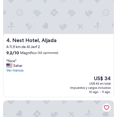
d
o
v
a
s
p
o
r
Nest Hotel, Aljada
4. Nest Hotel, Aljada
t
r
A 11,9 km de Al Jerf 2
a
9.2
9,2/10
Magnífico
(42 opiniones)
b
de
a
"
"Nice"
10,
j
N
Sahar
Magnífico,
o
i
Ver menos
(42
.
c
opiniones)
El
"
US$ 34
e
precio
US$ 43 en total
"
actual
impuestos y cargos incluidos
es
10 ago. - 11 ago.
de
US$ 34
Sheraton Sharjah Beach Resort & Spa