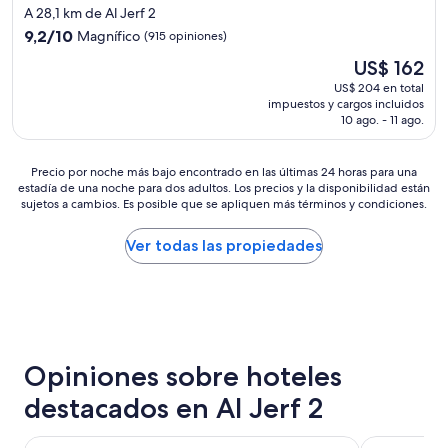
de
"
A 28,1 km de Al Jerf 2
p
e
5.0
i
9.2
s
9,2/10
Magnífico
(915 opiniones)
estrellas
o
de
t
El
US$ 162
,
10,
a
precio
e
Magnífico,
a
US$ 204 en total
actual
x
impuestos y cargos incluidos
(915
1
es
10 ago. - 11 ago.
c
opiniones)
0
de
e
m
US$ 162
l
i
Precio
Precio por noche más bajo encontrado en las últimas 24 horas para una
e
n
estadía de una noche para dos adultos. Los precios y la disponibilidad están
por
n
c
sujetos a cambios. Es posible que se apliquen más términos y condiciones.
noche
t
a
más
e
m
bajo
Ver todas las propiedades
s
i
encontrado
e
n
en
r
a
las
v
n
últimas
i
d
24
c
o
horas
i
d
Opiniones sobre hoteles
para
o
e
una
,
l
destacados en Al Jerf 2
estadía
t
m
de
i
e
una
Shangri-La Dubai
Mandarin Or
e