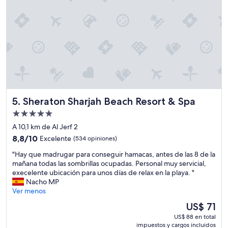
Sheraton Sharjah Beach Resort & Spa
5. Sheraton Sharjah Beach Resort & Spa
Propiedad
de
A 10,1 km de Al Jerf 2
5.0
8.8
8,8/10
Excelente
(534 opiniones)
estrellas
de
"
"Hay que madrugar para conseguir hamacas, antes de las 8 de la
10,
H
mañana todas las sombrillas ocupadas. Personal muy servicial,
Excelente,
a
execelente ubicación para unos días de relax en la playa. "
(534
y
Nacho MP
opiniones)
q
Ver menos
u
El
US$ 71
e
precio
US$ 88 en total
m
actual
impuestos y cargos incluidos
a