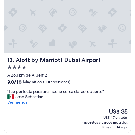
e
u
n
a
m
u
y
b
u
e
n
Aloft by Marriott Dubai Airport
13. Aloft by Marriott Dubai Airport
a
Propiedad
e
s
de
A 26,1 km de Al Jerf 2
t
4.0
9.0
9,0/10
Magnífico
(1.017 opiniones)
a
estrellas
de
n
"
"fue perfecta para una noche cerca del aeropuerto"
10,
c
f
Jose Sebastian
Magnífico,
i
u
Ver menos
(1.017
a
e
opiniones)
El
US$ 35
,
p
precio
m
US$ 47 en total
e
actual
u
impuestos y cargos incluidos
r
es
y
13 ago. - 14 ago.
f
de
r
e