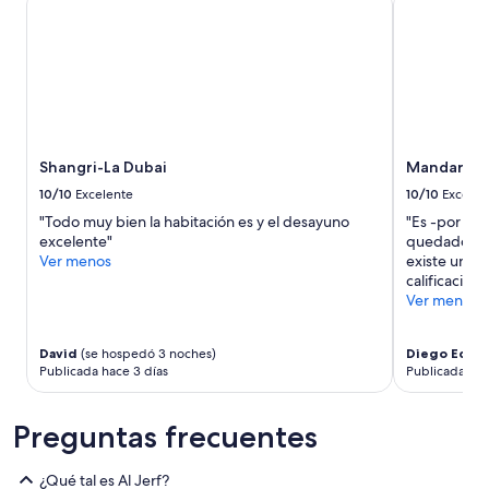
t
noche
n
r
para
e
o
dos
u
q
adultos.
n
u
Los
a
e
precios
p
t
y
l
e
la
a
l
Shangri-La Dubai
Mandarin O
disponibilidad
y
l
están
a
10/10
Excelente
10/10
Excelen
e
sujetos
a
v
"Todo muy bien la habitación es y el desayuno
"Es -por lej
a
r
a
excelente"
quedado. El 
cambios.
t
a
Ver menos
existe una s
Es
i
l
calificación"
posible
f
d
Ver menos
que
i
o
se
c
w
apliquen
i
n
David
(se hospedó 3 noches)
Diego Edga
más
a
Publicada hace 3 días
Publicada hac
t
términos
l
o
y
.
w
condiciones.
Preguntas frecuentes
E
n
l
e
d
n
¿Qué tal es Al Jerf?