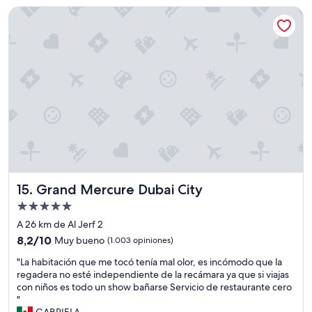
US$ 27
Grand Mercure Dubai City
r
o
p
u
e
r
t
o
"
Grand Mercure Dubai City
15. Grand Mercure Dubai City
Propiedad
de
A 26 km de Al Jerf 2
5.0
8.2
8,2/10
Muy bueno
(1.003 opiniones)
estrellas
de
"
"La habitación que me tocó tenía mal olor, es incómodo que la
10,
L
regadera no esté independiente de la recámara ya que si viajas
Muy
a
con niños es todo un show bañarse Servicio de restaurante cero
bueno,
h
"
(1.003
a
GABRIELA