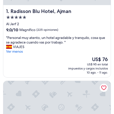
Radisson Blu Hotel, Ajman
1. Radisson Blu Hotel, Ajman
Propiedad
de
Al Jerf 2
5.0
9.0
9,0/10
Magnífico
(225 opiniones)
estrellas
de
"
"Personal muy atento, un hotel agradable y tranquilo, cosa que
10,
P
se agradece cuando vas por trabajo. "
Magnífico,
e
VIAJES
(225
r
Ver menos
opiniones)
s
El
US$ 76
o
precio
US$ 95 en total
n
actual
impuestos y cargos incluidos
a
es
10 ago. - 11 ago.
l
de
m
US$ 76
Baithans Furnished Apartments
u
y
a
t
e
n
t