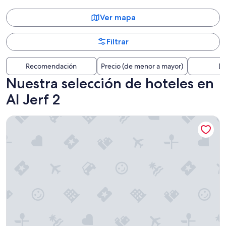
Ver mapa
Filtrar
Recomendación
Precio (de menor a mayor)
Di
Nuestra selección de hoteles en
Al Jerf 2
Radisson Blu Hotel, Ajman