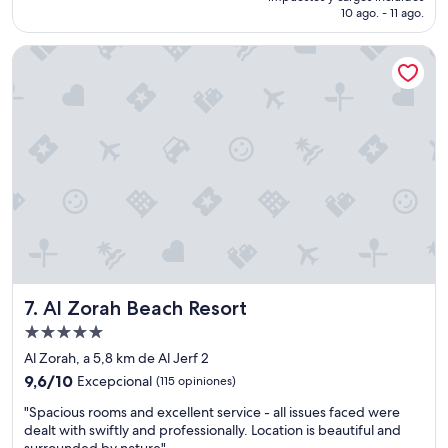
es
10 ago. - 11 ago.
opiniones)
s
de
,
US$ 60
Al Zorah Beach Resort
a
n
t
e
s
d
e
l
a
s
8
d
e
l
Al Zorah Beach Resort
7. Al Zorah Beach Resort
a
m
Propiedad
a
de
Al Zorah, a 5,8 km de Al Jerf 2
ñ
5.0
a
9.6
9,6/10
Excepcional
(115 opiniones)
estrellas
n
de
"
"Spacious rooms and excellent service - all issues faced were
a
10,
S
dealt with swiftly and professionally. Location is beautiful and
t
Excepcional,
p
surrounded by nature"