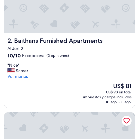
o
,
u
n
h
o
t
Baithans Furnished Apartments
2. Baithans Furnished Apartments
e
l
Al Jerf 2
a
10.0
10/10
Excepcional
(3 opiniones)
g
de
r
"
"Nice"
10,
a
N
Samer
Excepcional,
d
i
Ver menos
(3
a
c
opiniones)
El
US$ 81
b
e
precio
l
US$ 93 en total
"
actual
e
impuestos y cargos incluidos
es
y
10 ago. - 11 ago.
de
t
US$ 81
r
Hala Inn Hotel Apartments
a
n
q
u