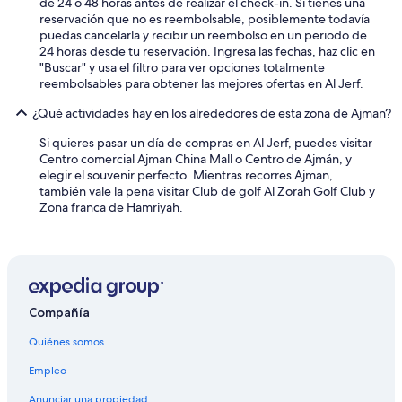
l
de 24 o 48 horas antes de realizar el check-in. Si tienes una
r
u
reservación que no es reembolsable, posiblemente todavía
a
í
puedas cancelarla y recibir un reembolso en un periodo de
s
a
24 horas desde tu reservación. Ingresa las fechas, haz clic en
b
e
"Buscar" y usa el filtro para ver opciones totalmente
o
n
reembolsables para obtener las mejores ofertas en Al Jerf.
r
l
d
¿Qué actividades hay en los alrededores de esta zona de Ajman?
a
o
r
,
Si quieres pasar un día de compras en Al Jerf, puedes visitar
e
e
Centro comercial Ajman China Mall o Centro de Ajmán, y
s
l
elegir el souvenir perfecto. Mientras recorres Ajman,
e
d
también vale la pena visitar Club de golf Al Zorah Golf Club y
r
e
Zona franca de Hamriyah.
v
s
a
a
q
y
u
u
e
n
h
o
i
b
Compañía
c
u
i
Quiénes somos
f
m
f
Empleo
o
e
s
t
Anunciar una propiedad