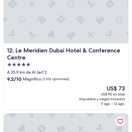
l
l
o
s
h
a
c
e
n
Le Meridien Dubai Hotel & Conference Centre
l
12. Le Meridien Dubai Hotel & Conference
a
Centre
d
Propiedad
i
f
de
A 25,9 km de Al Jerf 2
e
5.0
9.2
9,2/10
Magnífico
(1.012 opiniones)
r
estrellas
de
e
El
US$ 73
10,
n
precio
Magnífico,
US$ 95 en total
c
actual
impuestos y cargos incluidos
(1.012
i
es
11 ago. - 12 ago.
opiniones)
a
de
e
US$ 73
Aloft by Marriott Dubai Airport
n
t
r