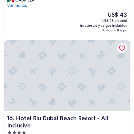
opiniones)
b
Ver menos
i
El
US$ 43
t
precio
US$ 58 en total
a
actual
impuestos y cargos incluidos
c
es
10 ago. - 11 ago.
i
de
ó
US$ 43
Hotel Riu Dubai Beach Resort - All Inclusive
n
q
u
e
m
e
t
o
c
ó
t
e
n
í
Hotel Riu Dubai Beach Resort - All Inclusive
16. Hotel Riu Dubai Beach Resort - All
a
m
Inclusive
a
Propiedad