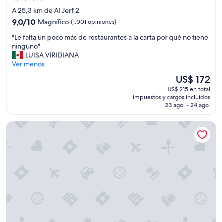
l
de
o
A 25,3 km de Al Jerf 2
l
4.0
9.0
9,0/10
Magnífico
(1.001 opiniones)
o
estrellas
de
r
"
"Le falta un poco más de restaurantes a la carta por qué no tiene
10,
,
L
ninguno"
Magnífico,
e
e
LUISA VIRIDIANA
(1.001
s
f
Ver menos
opiniones)
i
a
El
US$ 172
n
l
precio
c
US$ 215 en total
t
actual
impuestos y cargos incluidos
ó
a
es
23 ago. - 24 ago.
m
u
de
o
n
US$ 172
The Creekside Hotel Dubai an Accor Hotel
d
p
o
o
q
c
u
o
e
m
l
á
a
s
r
d
e
e
g
r
a
e