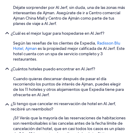
e
3
s
5
Déjate sorprender por Al Jerf, sin duda, una de las zonas más
a
m
interesantes de Ajman. Asegúrate de ir a Centro comercial
y
i
Ajman China Mall y Centro de Ajmán como parte de tus
u
n
planes de viaje a Al Jerf.
n
u
o
t
¿Cuál es el mejor lugar para hospedarse en Al Jerf?
b
o
u
Según las reseñas de los clientes de Expedia,
Radisson Blu
s
f
Hotel, Ajman
es la propiedad mejor calificada de Al Jerf. Este
m
é
hotel cuenta con un spa de servicio completo y 3
a
c
restaurantes.
x
o
i
¿Cuántos hoteles puedo encontrar en Al Jerf?
m
m
p
o
Cuando quieras descansar después de pasar el día
l
c
recorriendo los puntos de interés de Ajman, puedes elegir
e
o
de los 11 hoteles y otros alojamientos que Expedia tiene para
t
n
ofrecerte en Al Jerf.
o
s
,
o
¿Si tengo que cancelar mi reservación de hotel en Al Jerf,
n
l
recibiré un reembolso?
o
o
i
¡Sí! Verás que la mayoría de las reservaciones de habitaciones
u
n
son reembolsables si las cancelas antes de la fecha límite de
n
c
cancelación del hotel, que en casi todos los casos es un plazo
t