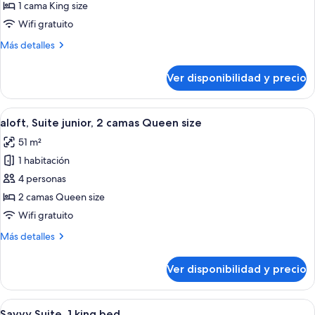
aloft,
1 cama King size
Suite
Wifi gratuito
junior,
Más
Más detalles
1
detalles
cama
sobre
Ver disponibilidad y precio
aloft,
King
Suite
size
junior,
Ver
Habitación de hotel moderna con cama, 
7
1
aloft, Suite junior, 2 camas Queen size
todas
cama
51 m²
King
las
size
1 habitación
fotos
de
4 personas
aloft,
2 camas Queen size
Suite
Wifi gratuito
junior,
Más
Más detalles
2
detalles
camas
sobre
Ver disponibilidad y precio
aloft,
Queen
Suite
size
junior,
Ver
Una habitación de hotel moderna con u
6
2
Savvy Suite, 1 king bed