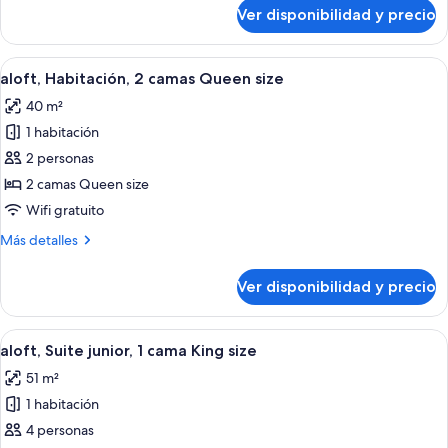
King
sobre
Ver disponibilidad y precio
aloft,
size
Habitación,
1
Ver
Habitación de hotel con dos camas, c
7
cama
aloft, Habitación, 2 camas Queen size
todas
King
40 m²
size
las
1 habitación
fotos
de
2 personas
aloft,
2 camas Queen size
Habitación,
Wifi gratuito
2
Más
Más detalles
camas
detalles
Queen
sobre
Ver disponibilidad y precio
aloft,
size
Habitación,
2
Ver
Una habitación de hotel moderna con u
6
camas
aloft, Suite junior, 1 cama King size
todas
Queen
51 m²
size
las
1 habitación
fotos
de
4 personas