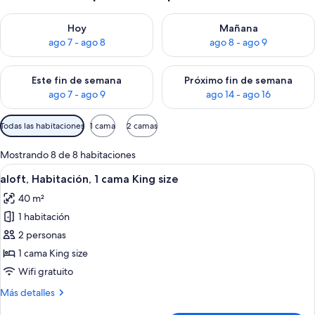
Consulta la disponibilidad para hoy ago 7 - ago 8
Consulta la disponibilidad pa
Hoy
Mañana
ago 7 - ago 8
ago 8 - ago 9
Consulta la disponibilidad para este fin de semana ago 7 - ag
Consulta la disponibilidad par
Este fin de semana
Próximo fin de semana
ago 7 - ago 9
ago 14 - ago 16
Filtros
Todas las habitaciones
1 cama
2 camas
disponibles
para
Mostrando 8 de 8 habitaciones
las
Ver
Habitación de hotel con una cama, un s
5
aloft, Habitación, 1 cama King size
habitaciones
todas
40 m²
las
1 habitación
fotos
de
2 personas
aloft,
1 cama King size
Habitación,
Wifi gratuito
1
Más
Más detalles
cama
detalles