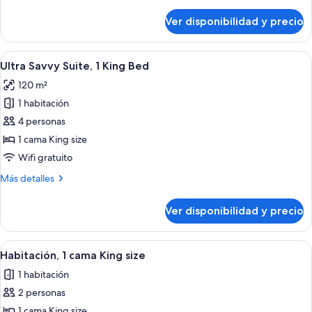
detalles
King
sobre
Ver disponibilidad y precio
Breezy,
size
Suite,
1
Ver
Una habitación de hotel moderna con 
5
cama
Ultra Savvy Suite, 1 King Bed
todas
King
120 m²
size
las
1 habitación
fotos
de
4 personas
Ultra
1 cama King size
Savvy
Wifi gratuito
Suite,
Más
Más detalles
1
detalles
King
sobre
Ver disponibilidad y precio
Ultra
Bed
Savvy
Suite,
Ver
Una habitación de hotel con una cama g
5
1
Habitación, 1 cama King size
todas
King
1 habitación
Bed
las
2 personas
fotos
de
1 cama King size