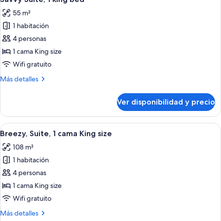
todas
camas
55 m²
Queen
las
size
1 habitación
fotos
de
4 personas
Savvy
1 cama King size
Suite,
Wifi gratuito
1
Más
Más detalles
king
detalles
bed
sobre
Ver disponibilidad y precio
Savvy
Suite,
1
Ver
Una sala de estar moderna con un sofá
6
king
Breezy, Suite, 1 cama King size
todas
bed
108 m²
las
1 habitación
fotos
de
4 personas
Breezy,
1 cama King size
Suite,
Wifi gratuito
1
Más
Más detalles
cama