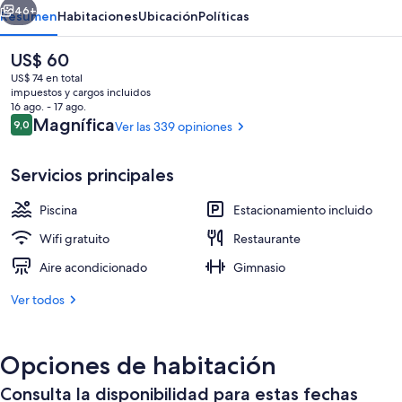
Ain
46+
Resumen
Habitaciones
Ubicación
Políticas
El
US$ 60
precio
US$ 74 en total
actual
impuestos y cargos incluidos
es
16 ago. - 17 ago.
de
Opiniones
Magnífica
9,0
Ver las 339 opiniones
9,0 de 10
US$ 60
Servicios principales
Exterior
Piscina
Estacionamiento incluido
Wifi gratuito
Restaurante
Aire acondicionado
Gimnasio
Ver todos
Opciones de habitación
Consulta la disponibilidad para estas fechas