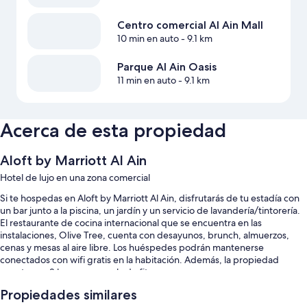
Centro comercial Al Ain Mall
10 min en auto
- 9.1 km
Parque Al Ain Oasis
11 min en auto
- 9.1 km
Acerca de esta propiedad
Aloft by Marriott Al Ain
Hotel de lujo en una zona comercial
Si te hospedas en Aloft by Marriott Al Ain, disfrutarás de tu estadía con
un bar junto a la piscina, un jardín y un servicio de lavandería/tintorería.
El restaurante de cocina internacional que se encuentra en las
instalaciones, Olive Tree, cuenta con desayunos, brunch, almuerzos,
cenas y mesas al aire libre. Los huéspedes podrán mantenerse
conectados con wifi gratis en la habitación. Además, la propiedad
cuenta con 2 bares y una sala de fitness.
También se incluyen los siguientes beneficios:
Propiedades similares