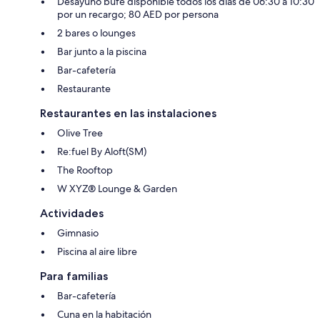
Desayuno bufé disponible todos los días de 06:30 a 10:30
por un recargo; 80 AED por persona
2 bares o lounges
Bar junto a la piscina
Bar-cafetería
Restaurante
Restaurantes en las instalaciones
Olive Tree
Re:fuel By Aloft(SM)
The Rooftop
W XYZ® Lounge & Garden
Actividades
Gimnasio
Piscina al aire libre
Para familias
Bar-cafetería
Cuna en la habitación