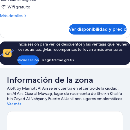
Habitación,
Wifi gratuito
1
Más
Más detalles
cama
detalles
King
sobre
Ver disponibilidad y precio
Habitación,
size
1
cama
Inicia sesión para ver los descuentos y las ventajas que reúnen
King
los requisitos. ¡Más recompensas te llevan a más aventuras!
size
Iniciar sesión
Registrarme gratis
Información de la zona
Aloft by Marriott Al Ain se encuentra en el centro de la ciudad,
en Al Ain. Qasr al Muwaiji, lugar de nacimiento de Sheikh Khalifa
bin Zayed Al Nahyan y Fuerte Al Jahili son lugares emblemáticos
locales, y la belleza natural del área puede apreciarse en Parque
Ver más
Al Ain Oasis y Parque Al Ain. También vale la pena conocer
Zoológico de Al Ain y Parque de diversiones Hili Fun City.
Visitar
nuestra guía de viaje de Al Ain