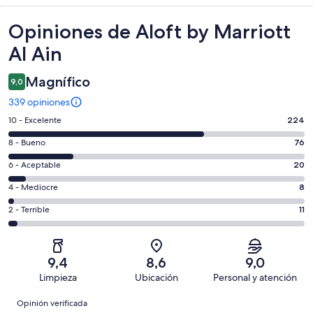
Opiniones
Opiniones de Aloft by Marriott
Al Ain
Magnífico
9,0
339 opiniones
Evaluación:
10 - Excelente
224
10
Evaluación:
8 - Bueno
76
-
8
Excelente.
Evaluación:
6 - Aceptable
20
-
224
6
Bueno.
Evaluación:
4 - Mediocre
8
de
-
76
4
339
Aceptable.
Evaluación:
2 - Terrible
11
de
-
opiniones
20
2
339
Mediocre.
de
-
opiniones
8
339
Terrible.
de
9,4
8,6
9,0
opiniones
11
339
Limpieza
Ubicación
Personal y atención
de
opiniones
Opiniones
339
Opinión verificada