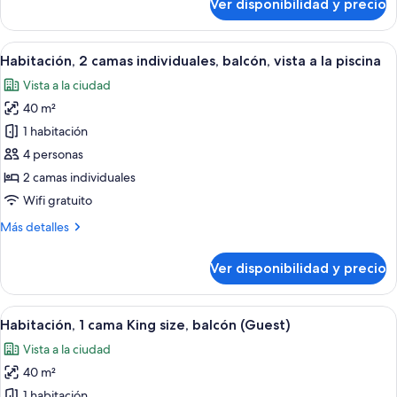
Ver disponibilidad y precio
vista
Habitación,
1
a
cama
Ver
Habitación de hotel con dos camas, un 
la
6
King
Habitación, 2 camas individuales, balcón, vista a la piscina
todas
piscina
size,
Vista a la ciudad
balcón,
las
vista
40 m²
fotos
a
de
1 habitación
la
Habitación,
piscina
4 personas
2
2 camas individuales
camas
Wifi gratuito
individuales,
Más
Más detalles
balcón,
detalles
vista
sobre
Ver disponibilidad y precio
a
Habitación,
2
la
camas
Ver
Habitación de hotel con una cama gran
piscina
8
individuales,
Habitación, 1 cama King size, balcón (Guest)
todas
balcón,
Vista a la ciudad
vista
las
a
40 m²
fotos
la
de
1 habitación