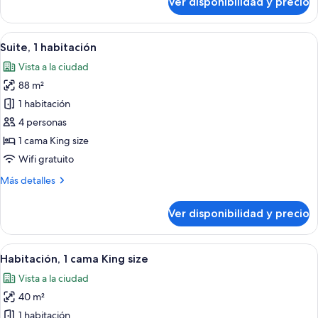
Ver disponibilidad y precio
Habitación,
2
camas
Ver
Una habitación de hotel moderna con 
7
individuales,
Suite, 1 habitación
todas
balcón
Vista a la ciudad
(Guest)
las
88 m²
fotos
de
1 habitación
Suite,
4 personas
1
1 cama King size
habitación
Wifi gratuito
Más
Más detalles
detalles
sobre
Ver disponibilidad y precio
Suite,
1
habitación
Ver
Habitación de hotel con una cama grande
6
Habitación, 1 cama King size
todas
Vista a la ciudad
las
40 m²
fotos
de
1 habitación