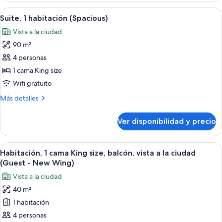
habitaciones
Ver
Una habitación de hotel moderna con 
9
(Duplex
Suite, 1 habitación (Spacious)
todas
with
Vista a la ciudad
Private
las
Parking)
90 m²
fotos
de
4 personas
Suite,
1 cama King size
1
Wifi gratuito
habitación
Más
Más detalles
(Spacious)
detalles
sobre
Ver disponibilidad y precio
Suite,
1
habitación
Ver
Una habitación de hotel moderna con 
9
(Spacious)
Habitación, 1 cama King size, balcón, vista a la ciudad
todas
(Guest - New Wing)
las
Vista a la ciudad
fotos
40 m²
de
1 habitación
Habitación,
1
4 personas