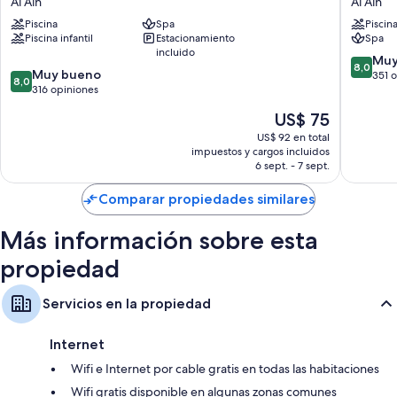
Al Ain
Al Ain
Ain
Hotel
Piscina
Spa
Piscin
Resort
&
Piscina infantil
Estacionamiento
Spa
Al
Resort,
incluido
Ain
Al
8.0
Muy
8,0
8.0
Muy bueno
Ain
de
351 
8,0
de
316 opiniones
Al
10,
10,
Ain
Muy
El
US$ 75
Muy
bueno,
precio
bueno,
US$ 92 en total
351
actual
impuestos y cargos incluidos
316
opinion
es
6 sept. - 7 sept.
opiniones
de
US$ 75
Comparar propiedades similares
Más información sobre esta
propiedad
Servicios en la propiedad
Internet
Wifi e Internet por cable gratis en todas las habitaciones
Wifi gratis disponible en algunas zonas comunes