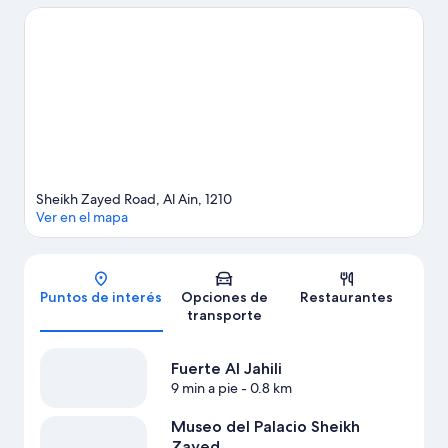
del área pueden ir a Zoológico de Al Ain y Wadi Adventure.
También puedes darte una vuelta por Parque Al Jahili y Qasr al
Muwaiji, lugar de nacimiento de Sheikh Khalifa bin Zayed Al
Nahyan. Encontrarás muchas opciones para conocer la zona con
actividades como golf.
Visitar nuestra guía de viaje de Al Ain
Sheikh Zayed Road, Al Ain, 1210
Ver en el mapa
Mapa
Puntos de interés
Opciones de
Restaurantes
transporte
Fuerte Al Jahili
9 min a pie
- 0.8 km
Museo del Palacio Sheikh
Zayed