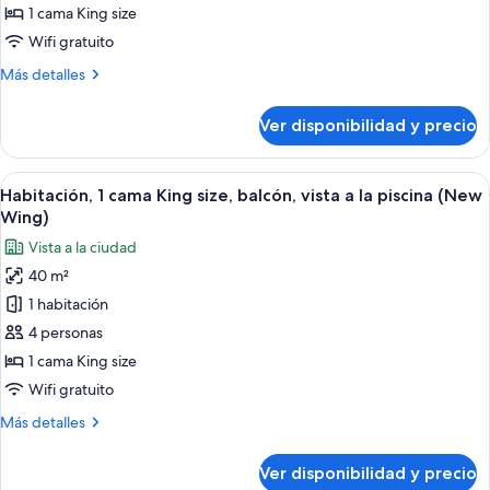
cama
1 cama King size
King
Wifi gratuito
size,
Más
Más detalles
balcón,
detalles
vista
sobre
Ver disponibilidad y precio
Habitación,
a
1
la
cama
Ver
Una piscina con sillas de descanso y s
ciudad
9
King
Habitación, 1 cama King size, balcón, vista a la piscina (New
todas
(Guest
size,
Wing)
balcón,
las
-
Vista a la ciudad
vista
fotos
New
a
40 m²
de
Wing)
la
1 habitación
Habitación,
ciudad
(Guest
1
4 personas
-
cama
1 cama King size
New
King
Wing)
Wifi gratuito
size,
Más
Más detalles
balcón,
detalles
vista
sobre
Ver disponibilidad y precio
Habitación,
a