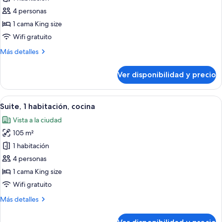
Habitación,
4 personas
1
1 cama King size
cama
Wifi gratuito
King
Más
Más detalles
size
detalles
sobre
Ver disponibilidad y precio
Habitación,
1
cama
Ver
Una sala moderna con sofá, sillones, u
8
King
Suite, 1 habitación, cocina
todas
size
Vista a la ciudad
las
105 m²
fotos
de
1 habitación
Suite,
4 personas
1
1 cama King size
habitación,
Wifi gratuito
cocina
Más
Más detalles
detalles
sobre