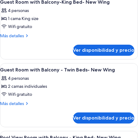
7
Guest Room with Balcony-King Bed- New Wing
habitaciones
todas
4 personas
las
1 cama King size
fotos
de
Wifi gratuito
Guest
Más
Más detalles
Room
detalles
sobre
with
Ver disponibilidad y precio
Guest
Balcony-
Room
King
with
Ver
Minibar, caja de seguridad en la habita
1
Bed-
Balcony-
Guest Room with Balcony - Twin Beds- New Wing
todas
King
New
4 personas
Bed-
las
Wing
New
2 camas individuales
fotos
Wing
de
Wifi gratuito
Guest
Más
Más detalles
Room
detalles
sobre
with
Ver disponibilidad y precio
Guest
Balcony
Room
-
with
Ver
Minibar, caja de seguridad en la habita
5
Twin
Balcony
Pool View Room with Balcony - King Bed- New Wing