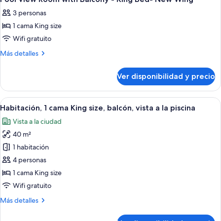
todas
-
Beds-
3 personas
Twin
las
New
Beds-
1 cama King size
fotos
Wing
New
de
Wifi gratuito
Wing
Pool
Más
Más detalles
View
detalles
sobre
Room
Ver disponibilidad y precio
Pool
with
View
Balcony
Room
Ver
Habitación de hotel con una cama, dos 
6
-
with
Habitación, 1 cama King size, balcón, vista a la piscina
todas
Balcony
King
Vista a la ciudad
-
las
Bed-
King
40 m²
fotos
New
Bed-
de
1 habitación
New
Wing
Habitación,
Wing
4 personas
1
1 cama King size
cama
Wifi gratuito
King
Más
Más detalles
size,
detalles
balcón,
sobre