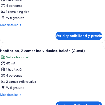
piscina
Habitación,
4 personas
1
1 cama King size
cama
Wifi gratuito
King
Más
Más detalles
size,
detalles
balcón
sobre
Ver disponibilidad y precio
(Guest)
Habitación,
1
cama
Ver
Habitación de hotel con dos camas, un e
5
King
Habitación, 2 camas individuales, balcón (Guest)
todas
size,
Vista a la ciudad
balcón
las
(Guest)
40 m²
fotos
de
1 habitación
Habitación,
4 personas
2
2 camas individuales
camas
Wifi gratuito
individuales,
Más
Más detalles
balcón
detalles
(Guest)
sobre