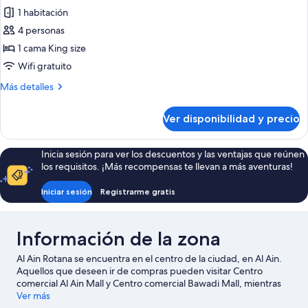
Wing)
la
1 habitación
Habitación,
ciudad
(Guest
1
4 personas
-
cama
1 cama King size
New
King
Wing)
Wifi gratuito
size,
Más
Más detalles
balcón,
detalles
vista
sobre
Ver disponibilidad y precio
Habitación,
a
1
la
cama
Inicia sesión para ver los descuentos y las ventajas que reúnen
piscina
King
los requisitos. ¡Más recompensas te llevan a más aventuras!
(New
size,
balcón,
Wing)
Iniciar sesión
Registrarme gratis
vista
a
la
Información de la zona
piscina
(New
Al Ain Rotana se encuentra en el centro de la ciudad, en Al Ain.
Wing)
Aquellos que deseen ir de compras pueden visitar Centro
comercial Al Ain Mall y Centro comercial Bawadi Mall, mientras
que quienes quieran conocer los puntos de interés más famosos
Ver más