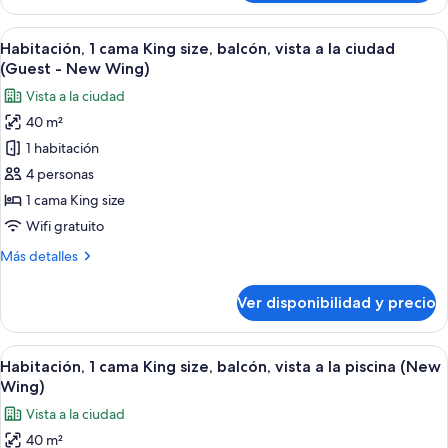
1
la
cama
Ver
Una habitación de hotel moderna con 
piscina
7
King
Habitación, 1 cama King size, balcón, vista a la ciudad
todas
(New
size,
(Guest - New Wing)
balcón,
las
Wing)
Vista a la ciudad
vista
fotos
a
40 m²
de
la
1 habitación
Habitación,
piscina
(New
1
4 personas
Wing)
cama
1 cama King size
King
Wifi gratuito
size,
Más
Más detalles
balcón,
detalles
vista
sobre
Ver disponibilidad y precio
Habitación,
a
1
la
cama
Ver
Una habitación de hotel moderna con 
ciudad
6
King
Habitación, 1 cama King size, balcón, vista a la piscina (New
todas
(Guest
size,
Wing)
balcón,
las
-
Vista a la ciudad
vista
fotos
New
a
40 m²
de