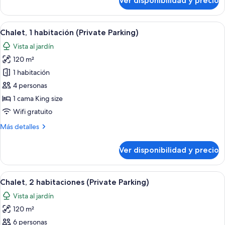
Ver disponibilidad y precio
Suite,
1
habitación,
Ver
Una habitación de hotel moderna con 
10
cocina
Chalet, 1 habitación (Private Parking)
todas
Vista al jardín
las
120 m²
fotos
de
1 habitación
Chalet,
4 personas
1
1 cama King size
habitación
Wifi gratuito
(Private
Más
Más detalles
Parking)
detalles
sobre
Ver disponibilidad y precio
Chalet,
1
habitación
Ver
Una cocina moderna con una isla centr
9
(Private
Chalet, 2 habitaciones (Private Parking)
todas
Parking)
Vista al jardín
las
120 m²
fotos
de
6 personas