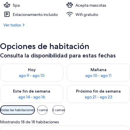
Spa
Acepta mascotas
Estacionamiento incluido
Wifi gratuito
Ver todos
Opciones de habitación
Consulta la disponibilidad para estas fechas
Consulta la disponibilidad para hoy ago 9 - ago 10
Consulta la disponibilidad par
Hoy
Mañana
ago 9 - ago 10
ago 10 - ago 11
Consulta la disponibilidad para este fin de semana ago 14 - ag
Consulta la disponibilidad pa
Este fin de semana
Próximo fin de semana
ago 14 - ago 16
ago 21 - ago 23
Filtros
Todas las habitaciones
1 cama
2 camas
disponibles
para
Mostrando 18 de 18 habitaciones
las
Ver
Minibar, caja de seguridad en la habita