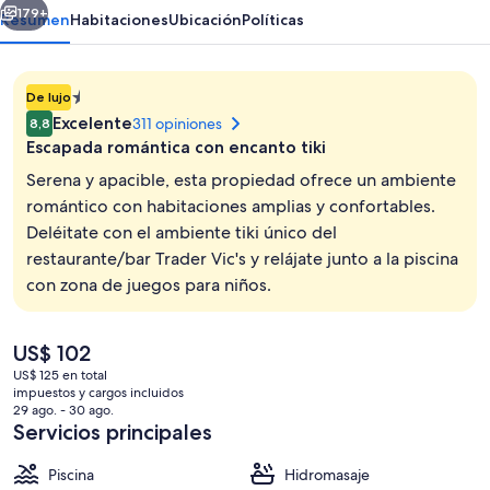
179+
Resumen
Habitaciones
Ubicación
Políticas
Propiedad
De lujo
de
Excelente
311 opiniones
8,8
1.4E-
Escapada romántica con encanto tiki
45
Serena y apacible, esta propiedad ofrece un ambiente
estrellas
romántico con habitaciones amplias y confortables.
Deléitate con el ambiente tiki único del
Minibar, caja de seguridad en la habita
restaurante/bar Trader Vic's y relájate junto a la piscina
con zona de juegos para niños.
El
US$ 102
precio
US$ 125 en total
actual
impuestos y cargos incluidos
es
29 ago. - 30 ago.
de
Servicios principales
US$ 102
Piscina
Hidromasaje