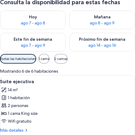
Consulta la disponibilidad para estas fechas
Consulta la disponibilidad para hoy ago 7 - ago 8
Consulta la disponibilidad pa
Hoy
Mañana
ago 7 - ago 8
ago 8 - ago 9
Consulta la disponibilidad para este fin de semana ago 7 - ag
Consulta la disponibilidad par
Este fin de semana
Próximo fin de semana
ago 7 - ago 9
ago 14 - ago 16
Filtros
Todas las habitaciones
1 cama
2 camas
disponibles
para
Mostrando 6 de 6 habitaciones
las
Ver
Una habitación de hotel con una cama
8
Suite ejecutiva
habitaciones
todas
14 m²
las
1 habitación
fotos
de
2 personas
Suite
1 cama King size
ejecutiva
Wifi gratuito
Más
Más detalles