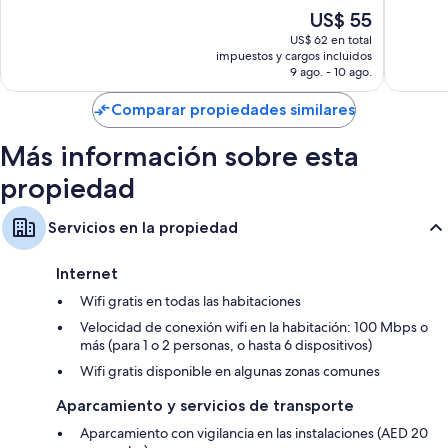
Teteras/pavas eléctricas, servicio de limpieza diario y teléfonos
ciudad
20
Muy
El
US$ 55
de
opiniones
bueno,
precio
Abu
US$ 62 en total
221
actual
impuestos y cargos incluidos
Dabi
opinion
es
9 ago. - 10 ago.
de
US$ 55
Comparar propiedades similares
Más información sobre esta
propiedad
Servicios en la propiedad
Internet
Wifi gratis en todas las habitaciones
Velocidad de conexión wifi en la habitación: 100 Mbps o
más (para 1 o 2 personas, o hasta 6 dispositivos)
Wifi gratis disponible en algunas zonas comunes
Aparcamiento y servicios de transporte
Aparcamiento con vigilancia en las instalaciones (AED 20