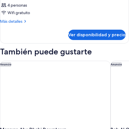
4 personas
Wifi gratuito
Más
Más detalles
detalles
sobre
Ver disponibilidad y precio
Habitación
También puede gustarte
Mercure Abu Dhabi Downtown
Bab Al Q
Anuncio
Anuncio