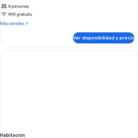
4 personas
Wifi gratuito
Más
Más detalles
detalles
sobre
Ver disponibilidad y precio
Habitación
Habitación