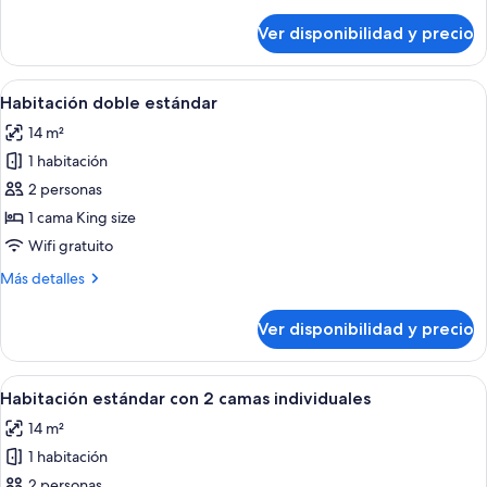
detalles
sobre
Ver disponibilidad y precio
Suite
ejecutiva
Ver
Habitación de hotel con cama, mesita
5
Habitación doble estándar
todas
14 m²
las
1 habitación
fotos
de
2 personas
Habitación
1 cama King size
doble
Wifi gratuito
estándar
Más
Más detalles
detalles
sobre
Ver disponibilidad y precio
Habitación
doble
estándar
Ver
Habitación de hotel con dos camas, un 
6
Habitación estándar con 2 camas individuales
todas
14 m²
las
1 habitación
fotos
de
2 personas