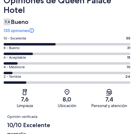
Opiniones de Queen Palace
Hotel
Bueno
7,4
135 opiniones
Evaluación:
10 - Excelente
55
10
Evaluación:
8 - Bueno
31
-
8
Excelente.
Evaluación:
6 - Aceptable
15
-
55
6
Bueno.
Evaluación:
4 - Mediocre
10
de
-
31
4
135
Aceptable.
Evaluación:
2 - Terrible
24
de
-
opiniones
15
2
135
Mediocre.
de
-
opiniones
10
135
Terrible.
de
7,6
8,0
7,4
opiniones
24
135
Limpieza
Ubicación
Personal y atención
de
opiniones
Opiniones
135
Opinión verificada
opiniones
10/10 Excelente
magnolia