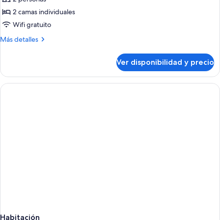
Habitación
2 camas individuales
estándar
Wifi gratuito
con
Más
Más detalles
2
detalles
camas
sobre
Ver disponibilidad y precio
Habitación
individuales
estándar
con
2
camas
individuales
Habitación