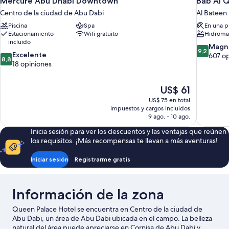
Mercure Abu Dhabi Downtown
Bab Al Q
Centro de la ciudad de Abu Dabi
Al Bateen
Piscina
Spa
En una p
Estacionamiento
Wifi gratuito
Hidroma
incluido
9.2
Magní
9,2
8.8
Excelente
de
607 o
8,8
de
18 opiniones
10,
10,
Magnífico
Excelente,
607
El
US$ 61
18
opiniones
precio
opiniones
US$ 75 en total
actual
impuestos y cargos incluidos
es
9 ago. - 10 ago.
de
Inicia sesión para ver los descuentos y las ventajas que reúnen
US$ 61
los requisitos. ¡Más recompensas te llevan a más aventuras!
Iniciar sesión
Registrarme gratis
Información de la zona
Queen Palace Hotel se encuentra en Centro de la ciudad de
Abu Dabi, un área de Abu Dabi ubicada en el campo. La belleza
natural del área puede apreciarse en Cornisa de Abu Dabi y