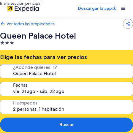
Ir a la sección principal
Descargar la app
Ver todas las propiedades
Queen Palace Hotel
Propiedad
de
3.0
Elige las fechas para ver precios
estrellas
¿Adónde quieres ir?
Fechas
Huéspedes
Buscar