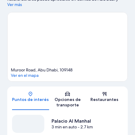
Playa Corniche. ¿Quieres asistir a un evento o partido mientras
Ver más
estás en la ciudad? Échale un vistazo a lo que sucede en Al
Wahda Club (club deportivo) o Estadio Al Nahyan.
Visitar nuestra
guía de viaje de Abu Dabi
Muroor Road, Abu Dhabi, 109148
Ver en el mapa
Mapa
Puntos de interés
Opciones de
Restaurantes
transporte
Palacio Al Manhal
3 min en auto
- 2.7 km