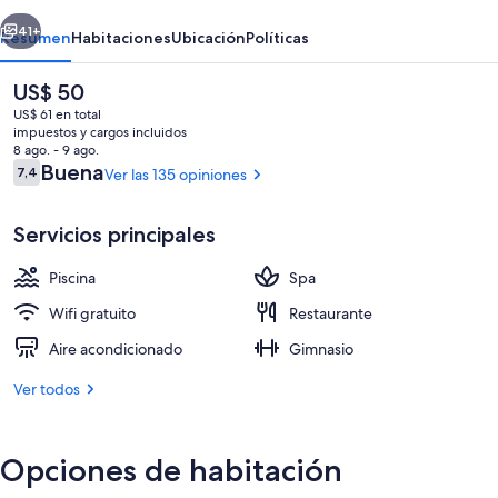
erior
Siguiente
41+
Resumen
Habitaciones
Ubicación
Políticas
El
US$ 50
precio
US$ 61 en total
actual
impuestos y cargos incluidos
es
8 ago. - 9 ago.
de
Opiniones
Buena
7,4
Ver las 135 opiniones
7,4 de 10
US$ 50
Servicios principales
Una piscina al aire libre
Piscina
Spa
Wifi gratuito
Restaurante
Aire acondicionado
Gimnasio
Ver todos
Opciones de habitación