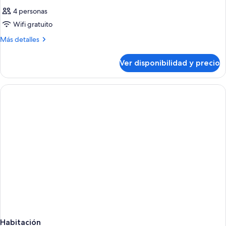
4 personas
Wifi gratuito
Más
Más detalles
detalles
sobre
Ver disponibilidad y precio
Habitación
Habitación