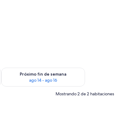
fin de semana ago 7 - ago 9
Consulta la disponibilidad para el próximo fin de semana ago 
Próximo fin de semana
ago 14 - ago 16
Mostrando 2 de 2 habitaciones
ina al fondo con estufa, horno y lavadora.
, una mesa de centro y un mueble para televisión.