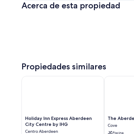
Acerca de esta propiedad
Propiedades similares
Holiday Inn Express Aberdeen City Centre by IHG
The Aberdeen
Holiday
The
Holiday Inn Express Aberdeen
The Aberde
Inn
Aberdeen
City Centre by IHG
Cove
Express
Altens
Centro Aberdeen
Piscina
Aberdeen
Hotel