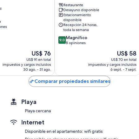
Centre
Restaurante
il
Desayuno disponible
Hanover
Estacionamiento
disponible
e
Recepción 24 horas,
ones
toda la semana
9.0
Magnífico
9,0
de
8 opiniones
10,
El
El
US$ 76
US$ 58
Magnífico,
precio
precio
8
US$ 91 en total
US$ 70 en total
actual
actual
impuestos y cargos incluidos
impuestos y cargos incluidos
opiniones
es
es
30 ago. - 31 ago.
6 sept. - 7 sept.
de
de
US$ 76
US$ 58
Comparar propiedades similares
Playa
Playa cercana
Internet
Disponible en el apartamento: wifi gratis