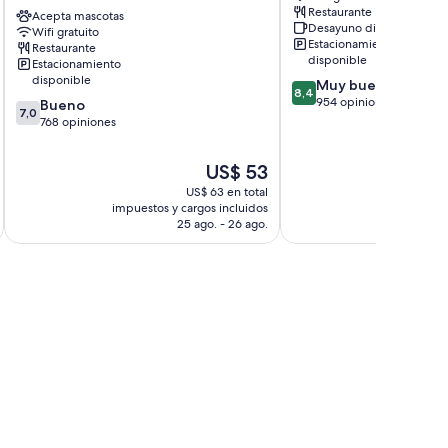
Restaurante
near
Acepta mascotas
Aberdeen
Desayuno disponible
Wifi gratuito
Union
Estacionamiento
Restaurante
Street
disponible
Estacionamiento
Centro
disponible
8.4
Muy bueno
Aberdeen
8,4
de
954 opiniones
7.0
Bueno
7,0
10,
de
768 opiniones
Muy
10,
bueno,
Bueno,
El
US$ 53
954
768
precio
opiniones
US$ 63 en total
opiniones
actual
impuestos y cargos incluidos
impuestos 
es
25 ago. - 26 ago.
de
US$ 53