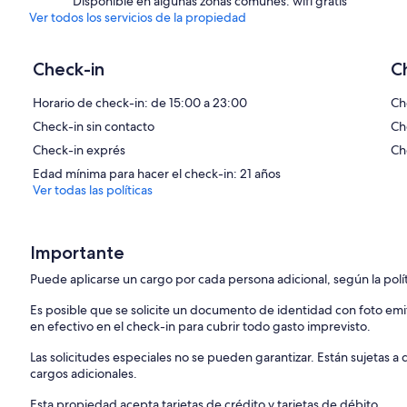
Disponible en algunas zonas comunes: wifi gratis
Ver todos los servicios de la propiedad
Check-in
C
Horario de check-in: de 15:00 a 23:00
Ch
Check-in sin contacto
Ch
Check-in exprés
Ch
Edad mínima para hacer el check-in: 21 años
Ver todas las políticas
Importante
Puede aplicarse un cargo por cada persona adicional, según la polí
Es posible que se solicite un documento de identidad con foto em
en efectivo en el check-in para cubrir todo gasto imprevisto.
Las solicitudes especiales no se pueden garantizar. Están sujetas 
cargos adicionales.
Esta propiedad acepta tarjetas de crédito y tarjetas de débito.