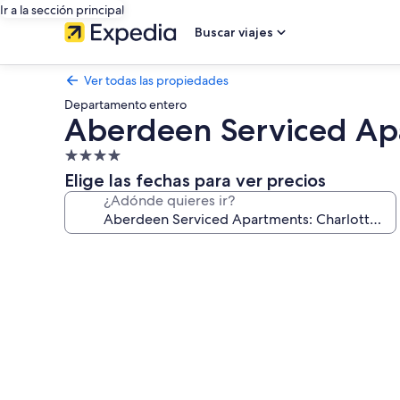
Ir a la sección principal
Buscar viajes
Ver todas las propiedades
Departamento entero
Aberdeen Serviced Apa
Propiedad
de
Elige las fechas para ver precios
4.0
¿Adónde quieres ir?
estrellas
Galería
de
fotos
de
Aberdeen
Serviced