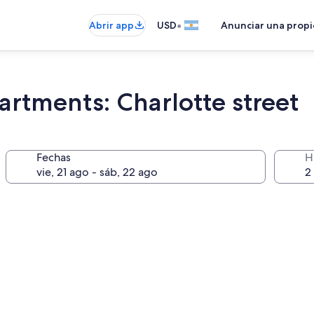
•
Abrir app
USD
Anunciar una prop
rtments: Charlotte street
Fechas
H