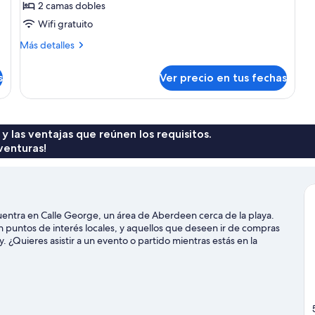
Departamento,
2 camas dobles
2
Wifi gratuito
habitaciones
Más
Más detalles
detalles
sobre
s
Ver precio en tus fechas
Departamento,
2
habitaciones
 y las ventajas que reúnen los requisitos.
venturas!
entra en Calle George, un área de Aberdeen cerca de la playa.
untos de interés locales, y aquellos que deseen ir de compras
¿Quieres asistir a un evento o partido mientras estás en la
Stadium o RGU: SPORT. En la zona puedes practicar actividades
s haces paseos a caballo.
Visitar nuestra guía de viaje de Aberdeen