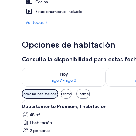
Cocina
Estacionamiento incluido
Exterior
Ver todos
Opciones de habitación
Consulta la disponibilidad para estas fec
Consulta la disponibilidad para hoy ago 7 - ago 8
Consulta la d
Hoy
ago 7 - ago 8
Filtros
Todas las habitaciones
1 cama
2 camas
disponibles
Ver
Una sala moderna con un sofá 
para
7
Departamento Premium, 1 habitación
todas
las
45 m²
las
habitaciones
1 habitación
fotos
de
2 personas