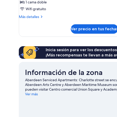
Departamento
1 cama doble
Premium,
Wifi gratuito
1
Más
Más detalles
habitación
detalles
sobre
Ver precio en tus fecha
Departamento
Premium,
1
habitación
Inicia sesión para ver los descuentos
¡Más recompensas te llevan a más a
Información de la zona
Aberdeen Serviced Apartments: Charlotte street se encu
Aberdeen Arts Centre y Aberdeen Maritime Museum son p
pueden visitar Centro comercial Union Square y Academy. 
ciudad? Échale un vistazo a lo que sucede en Pittodrie 
Ver más
como windsurf y pesca, o disfrutar del aire libre mientra
Ver más departamentos en Aberdeen