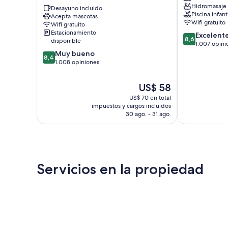
Hidromasaje
City
Desayuno incluido
Cove
Piscina infant
Acepta mascotas
Centre
Wifi gratuito
Wifi gratuito
by
Estacionamiento
8.6
Excelent
IHG
8,6
disponible
de
1.007 opini
Centro
8.4
10,
Muy bueno
Aberdeen
8,4
de
Excelente,
1.008 opiniones
10,
1.007
Muy
opiniones
El
US$ 58
bueno,
precio
US$ 70 en total
1.008
actual
impuestos y cargos incluidos
opiniones
es
30 ago. - 31 ago.
de
US$ 58
Servicios en la propiedad