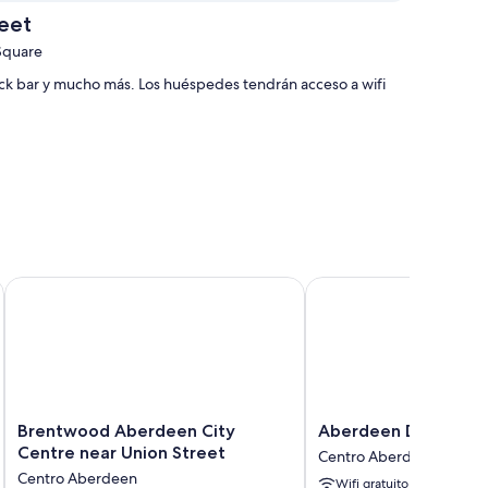
eet
Square
ck bar y mucho más. Los huéspedes tendrán acceso a wifi
ienen comodidades como áreas de descanso separadas.
Brentwood Aberdeen City Centre near Union Street
Aberdeen Douglas Hot
Brentwood
Aberdeen
Brentwood Aberdeen City
Aberdeen Douglas H
Aberdeen
Douglas
Centre near Union Street
Centro Aberdeen
City
Hotel
Centro Aberdeen
Wifi gratuito
Centre
Centro