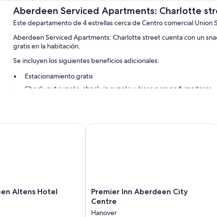
Aberdeen Serviced Apartments: Charlotte str
Este departamento de 4 estrellas cerca de Centro comercial Union 
Aberdeen Serviced Apartments: Charlotte street cuenta con un sna
gratis en la habitación.
Se incluyen los siguientes beneficios adicionales:
Estacionamiento gratis
Check-out exprés, check-in exprés y áreas para no fumadores
Características de las habitaciones
Todas las habitaciones están amuebladas de manera individual y t
 Altens Hotel
Premier Inn Aberdeen City Centre
Además, incluyen servicios como wifi gratis.
También se incluyen los siguientes servicios adicionales:
Baños con artículos de tocador gratuitos y secadores de pelo
Televisiones de pantalla plana con reproductores de DVD
Armarios o vestidores, áreas de descanso separadas y cocinas
Premier
en Altens Hotel
Premier Inn Aberdeen City
Inn
Centre
Aberdeen
Hanover
City