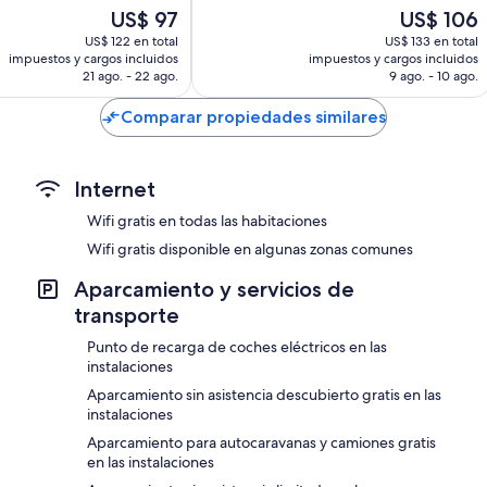
El
El
US$ 97
US$ 106
bueno,
precio
precio
1.010
US$ 122 en total
US$ 133 en total
actual
actual
opiniones
impuestos y cargos incluidos
impuestos y cargos incluidos
es
es
21 ago. - 22 ago.
9 ago. - 10 ago.
de
de
US$ 97
US$ 106
Comparar propiedades similares
Internet
Wifi gratis en todas las habitaciones
Wifi gratis disponible en algunas zonas comunes
Aparcamiento y servicios de
transporte
Punto de recarga de coches eléctricos en las
instalaciones
Aparcamiento sin asistencia descubierto gratis en las
instalaciones
Aparcamiento para autocaravanas y camiones gratis
en las instalaciones