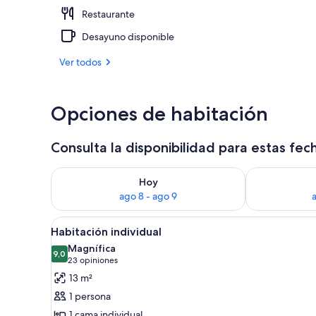
Restaurante
Fachada de l
Desayuno disponible
Ver todos
Opciones de habitación
Consulta la disponibilidad para estas fec
Consulta la disponibilidad para hoy ago 8 - ago 9
Consulta la d
Hoy
ago 8 - ago 9
Ver
Un dormitorio moderno con cama,
6
Habitación individual
todas
Magnífica
las
9,0
9,0 de 10
(23
23 opiniones
fotos
opiniones)
13 m²
de
1 persona
Habitación
1 cama individual