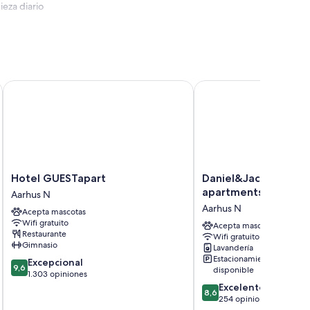
ieza diario
Hotel GUESTapart
Daniel&Jacob's urban 
Hotel
Daniel&Jacob's
Hotel GUESTapart
Daniel&Jacob's urba
GUESTapart
urban
apartments
Aarhus N
Aarhus
studios
Aarhus N
Acepta mascotas
N
and
Wifi gratuito
apartments
Acepta mascotas
Restaurante
Wifi gratuito
Aarhus
Gimnasio
Lavandería
N
Estacionamiento
9.6
Excepcional
9,6
disponible
de
1.303 opiniones
10,
8.6
Excelente
8,6
Excepcional,
de
254 opiniones