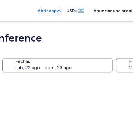
•
Abrir app
USD
Anunciar una prop
nference
Fechas
H