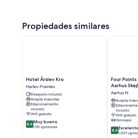
Propiedades similares
Hotel Årslev Kro
Four Points F
Hotel
Four
Hotel Årslev Kro
Four Points
Årslev
Points
Aarhus Skej
Harlev-Framlev
Kro
Flex
Aarhus N
Desayuno incluido
Harlev-
by
Acepta mascotas
Framlev
Sheraton
Acepta masc
Estacionamiento
Estacionamie
Aarhus
incluido
incluido
Skejby
Wifi gratuito
Wifi gratuito
Aarhus
Gimnasio
8.4
Muy bueno
N
8,4
de
1.151 opiniones
8.6
Excelent
8,6
10,
de
1.007 opini
Muy