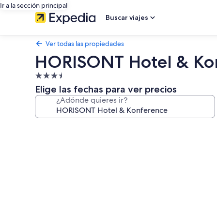
Ir a la sección principal
Buscar viajes
Ver todas las propiedades
HORISONT Hotel & Ko
Propiedad
de
Elige las fechas para ver precios
3.5
¿Adónde quieres ir?
estrellas
Galería
de
fotos
de
HORISONT
Hotel
&