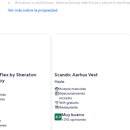
Armarios o vestidores, teteras/pavas eléctricas y servicio de limp
Ver más sobre la propiedad
lex by Sheraton Aarhus Skejby
Scandic Aarhus Vest
Scandic
 Flex by Sheraton
Scandic Aarhus Vest
Aarhus
by
Hasle
Vest
Acepta mascotas
Hasle
Estacionamiento
otas
incluido
nto
Wifi gratuito
Restaurante
8.0
Muy bueno
8,0
de
1.010 opiniones
e
10,
ones
Muy