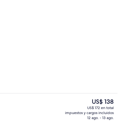
fet todos los días (con cargo)
Sala de reuniones
El
US$ 138
precio
US$ 172 en total
actual
impuestos y cargos incluidos
iones
Bar
es
12 ago. - 13 ago.
de
US$ 138