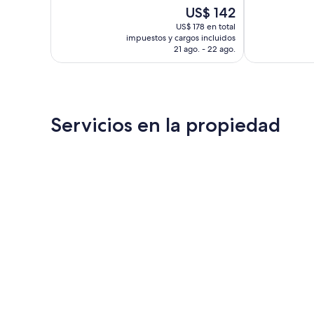
10,
El
US$ 142
bueno,
Excelente,
precio
1.151
1.007
US$ 178 en total
actual
opiniones
impuestos y cargos incluidos
opiniones
es
21 ago. - 22 ago.
de
US$ 142
Servicios en la propiedad