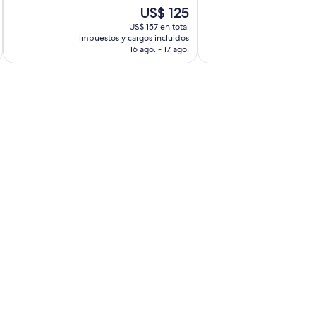
1.303
10,
El
US$ 125
opiniones
Excelente,
precio
254
US$ 157 en total
actual
impuestos y cargos incluidos
impuestos 
opiniones
es
16 ago. - 17 ago.
de
US$ 125