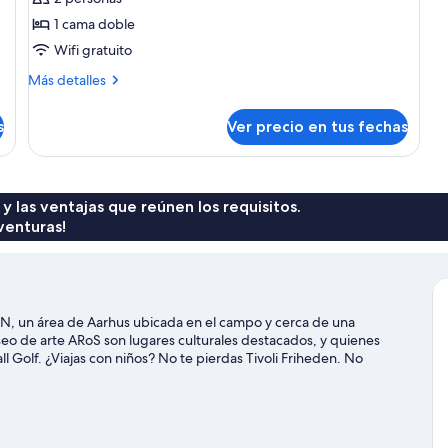
doble
1 cama doble
Wifi gratuito
Más
Más detalles
detalles
sobre
s
Ver precio en tus fechas
Habitación
doble
 y las ventajas que reúnen los requisitos.
venturas!
, un área de Aarhus ubicada en el campo y cerca de una
seo de arte ARoS son lugares culturales destacados, y quienes
 Golf. ¿Viajas con niños? No te pierdas Tivoli Friheden. No
 campos de la zona o, si prefieres un poco de aventura, disfruta
isitar nuestra guía de viaje de Aarhus