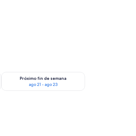
fin de semana ago 14 - ago 16
Consulta la disponibilidad para el próximo fin de semana ago
Próximo fin de semana
ago 21 - ago 23
o, laptop, silla y ventana.