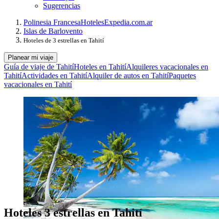
Sugerencias
Polinesia Francesa
Hoteles
Expedia.com.ar
Islas de Barlovento
Hoteles de 3 estrellas en Tahití
Planear mi viaje
Guía de viaje de Tahití
Hoteles en Tahití
Alquileres vacacionales en
Tahití
Actividades en Tahití
Alquiler de autos en Tahití
Paquetes
vacacionales en Tahití
Hoteles 3 estrellas en Tahití