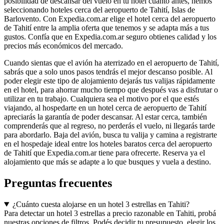
posibilidad de descansar del vuelo en tu hotel cuanto antes, hemos
seleccionando hoteles cerca del aeropuerto de Tahití, Islas de
Barlovento. Con Expedia.com.ar elige el hotel cerca del aeropuerto
de Tahití entre la amplia oferta que tenemos y se adapta más a tus
gustos. Confía que en Expedia.com.ar seguro obtienes calidad y los
precios más económicos del mercado.
Cuando sientas que el avión ha aterrizado en el aeropuerto de Tahití,
sabrás que a solo unos pasos tendrás el mejor descanso posible. Al
poder elegir este tipo de alojamiento dejarás tus valijas rápidamente
en el hotel, para ahorrar mucho tiempo que después vas a disfrutar o
utilizar en tu trabajo. Cualquiera sea el motivo por el que estés
viajando, al hospedarte en un hotel cerca de aeropuerto de Tahití
apreciarás la garantía de poder descansar. Al estar cerca, también
comprenderás que al regreso, no perderás el vuelo, ni llegarás tarde
para abordarlo. Baja del avión, busca tu valija y camina a registrarte
en el hospedaje ideal entre los hoteles baratos cerca del aeropuerto
de Tahití que Expedia.com.ar tiene para ofrecerte. Reserva ya el
alojamiento que más se adapte a lo que busques y vuela a destino.
Preguntas frecuentes
¿Cuánto cuesta alojarse en un hotel 3 estrellas en Tahiti?
Para detectar un hotel 3 estrellas a precio razonable en Tahiti, probá
nuestras opciones de filtros. Podés decidir tu presupuesto, elegir los