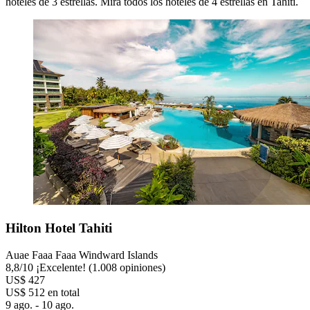
hoteles de 3 estrellas. Mira todos los hoteles de 4 estrellas en Tahití.
Hilton Hotel Tahiti
Auae Faaa Faaa Windward Islands
8,8
/
10
¡Excelente! (1.008 opiniones)
US$ 427
US$ 512 en total
9 ago. - 10 ago.