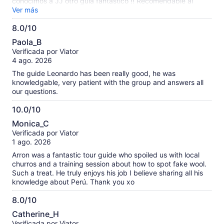
conocimos a JJ otro guía fantástico !! Recomendable al
máximo volveríamos si o si … graciasss por contar con
Ver más
personal tan amable y calificado .
8.0/10
8.0
Paola_B
de
Verificada por Viator
10
4 ago. 2026
The guide Leonardo has been really good, he was
knowledgable, very patient with the group and answers all
our questions.
10.0/10
10.0
Monica_C
de
Verificada por Viator
10
1 ago. 2026
Arron was a fantastic tour guide who spoiled us with local
churros and a training session about how to spot fake wool.
Such a treat. He truly enjoys his job I believe sharing all his
knowledge about Perú. Thank you xo
8.0/10
8.0
Catherine_H
de
Verificada por Viator