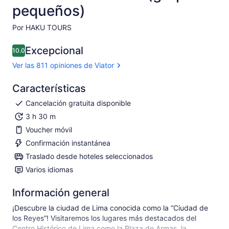
pequeños)
Por HAKU TOURS
Excepcional
10.0
10.0 de 10
Ver las 811 opiniones de Viator
Características
Cancelación gratuita disponible
3 h 30 m
Voucher móvil
Confirmación instantánea
Traslado desde hoteles seleccionados
Varios idiomas
Información general
¡Descubre la ciudad de Lima conocida como la “Ciudad de
los Reyes”! Visitaremos los lugares más destacados del
Centro Histórico de Lima como la Plaza de Armas, la