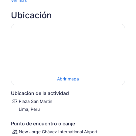
Ver más
más
de
Ubicación
2 adultos,
obtienes
un
precio
más
bajo
Abrir mapa
Ubicación de la actividad
Plaza San Martin
Lima, Peru
Punto de encuentro o canje
New Jorge Chávez International Airport