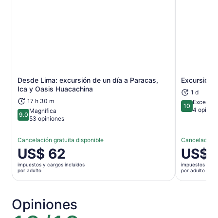
Desde Lima: excursión de un día a Paracas,
Excursión d
Se abrirá en una nueva pestaña
Ica y Oasis Huacachina
1 d
17 h 30 m
Excepcio
10
10 de 10
4 opinio
Magnífica
9.0
9.0 de 10
53 opiniones
Cancelación gratuita disponible
Cancelación g
El
US$ 62
El
US$ 
precio
precio
impuestos y cargos incluidos
impuestos y car
es
es
por adulto
por adulto
de
de
US$ 62.
US$ 32.
por
por
Opiniones
adulto
adulto
10