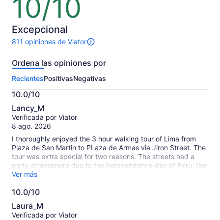
10/10
de
10
Excepcional
811 opiniones de Viator
811
opiniones
Ordena las opiniones por
sobre
esta
Recientes
Positivas
Negativas
actividad.
Más
10.0/10
información
10.0
sobre
Lancy_M
de
las
Verificada por Viator
10
opiniones
8 ago. 2026
verificadas
I thoroughly enjoyed the 3 hour walking tour of Lima from
Plaza de San Martin to PLaza de Armas via Jiron Street. The
tour was extra special for two reasons: The streets had a
party atmosphere due to the Independence day of Peru, the
surprise treat of Churros by the tour guide. The tour of the
Ver más
Catacombs was very short and a bit of a let down. Pls note
10.0/10
we see most of the churches and building from outside
10.0
except San francisco church and the catacombs. We
Laura_M
thoroughly enjoyed this introduction to the city of Lima
de
Verificada por Viator