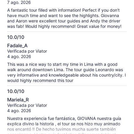
10
7 ago. 2026
A fantastic tour filled with information! Perfect if you don't
have much time and want to see the highlights. Giovanna
and Aaron were excellent tour guides and Andy the driver
was fab! Would highly recommend! Great value for money!
10.0/10
10.0
Fadale_A
de
Verificada por Viator
10
4 ago. 2026
This was a nice way to start my time in Lima with a good
walk around downtown Lima. The tour guide Leonardo was
very informative and knowledgeable about his country/city. I
would highly recommend this tour
10.0/10
10.0
Mariela_R
de
Verificada por Viator
10
4 ago. 2026
Nuestra experiencia fue fantástica, GIOVANA nuestra guía
explica divino la historia , el tour se nos hizo muy animado
nos encantó !! De hecho tuvimos mucha suerte también