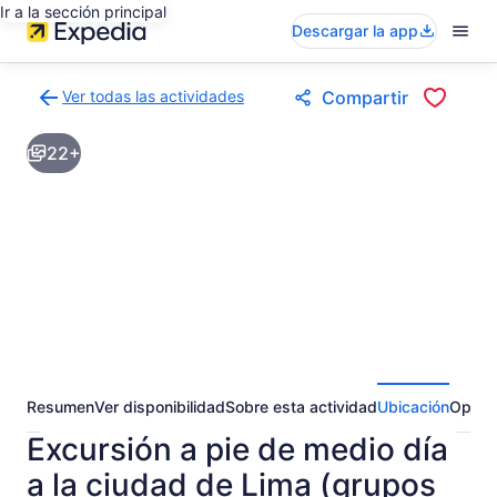
Ir a la sección principal
Descargar la app
Ver todas las actividades
Compartir
Volver
a
22+
la
página
de
resultados
de
actividades
Resumen
Ver disponibilidad
Sobre esta actividad
Ubicación
Opini
Excursión a pie de medio día
a la ciudad de Lima (grupos