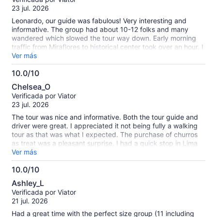
10
23 jul. 2026
Leonardo, our guide was fabulous! Very interesting and
informative. The group had about 10-12 folks and many
wandered which slowed the tour way down. Early morning
traffic from Miraflores to historical center took over an hour. I
would recommend a smaller group or private tour
Ver más
10.0/10
10.0
Chelsea_O
de
Verificada por Viator
10
23 jul. 2026
The tour was nice and informative. Both the tour guide and
driver were great. I appreciated it not being fully a walking
tour as that was what I expected. The purchase of churros
as treat was a pleasant surprise. I had a quick stop in Lima
before heading to Cusco and this was the perfect excursion,
Ver más
highly recommended!
10.0/10
10.0
Ashley_L
de
Verificada por Viator
10
21 jul. 2026
Had a great time with the perfect size group (11 including