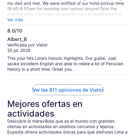
my dad and me). We were notified of our hotel pickup time
(8:40-8:55am for morning tour option) around 5pm the
evening prior. I've been on several tours in South America
with hotel pickup and that's relatively good advance notice.
Ver más
They were right on time. The mini bus was totally
8.0/10
comfortable for the amount of people on the tour. Our guide
8.0
Cesar was energetic and engaging and that made for a
Albert_B
great experience. I didn't find Lima alll that enticing, but I
de
Verificada por Viator
was unbored the entire half day tour. Good info given on
10
20 jul. 2026
Peru, Lima vs. other regions, and sites we were seeing. The
churro stop was definitely a highlight. I had overlooked that
This your hits Lima’s historic highlights. Our guide, Joel,
would probably be happening and didn't realize the size of
spoke excellent English and able to relate a lot of Peruvian
Peruvian churros, so I wished I had eaten a little less
history in a short time. Great you.
breakfast, but gobbled the whole thing anyway as a treat.
We had the option of chocolate or caramel filled. I went with
chocolate because caramel has a risk of icky-sweet for me.
Ver las 811 opiniones de Viator
We considered different format tours for our one day in Lima
and are so pleased with our choice. Walking around Centro
Mejores ofertas en
the whole span of time was so much better than in and out of
a vehicle again and again seeing different areas for short
actividades
intervals would have been. Thank you for a smooth and
memorable experience Haku Tours especially Cesar!
Descubre lo maravilloso que es el mundo con grandes
ofertas en actividades en destinos cercanos y lejanos.
Expedia ofrece actividades únicas para que disfrutes Lima a