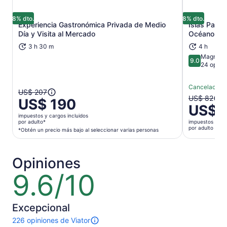
8% dto.
8% dto.
Experiencia Gastronómica Privada de Medio
Islas Palom
Se abrirá en una nueva pestaña
Día y Visita al Mercado
Océano Pac
3 h 30 m
4 h
Magnífic
9.0
9.0 de 10
24 opini
Cancelación g
El
US$ 207
El
US$ 82
US$ 190
precio
US$ 
precio
anterior
impuestos y cargos incluidos
anterior
era
por adulto*
impuestos y car
era
por adulto
*Obtén un precio más bajo al seleccionar varias personas
US$ 207
US$ 82
y
y
el
el
Opiniones
actual
actual
es
9.6/10
9.6
es
US$ 190
de
US$ 76
por
10
por
adulto*
Excepcional
adulto
*Obtén
226 opiniones de Viator
un
226