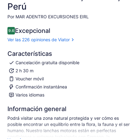
Perú
Por MAR ADENTRO EXCURSIONES EIRL
Excepcional
9.6
9.6 de 10
Ver las 226 opiniones de Viator
Características
Cancelación gratuita disponible
2 h 30 m
Voucher móvil
Confirmación instantánea
Varios idiomas
Información general
Podrá visitar una zona natural protegida y ver cómo es
posible encontrar un equilibrio entre la flora, la fauna y el ser
humano. Nuestro lanchas motoras están en perfectas
condiciones y estamos trabajando con Sernanp, la