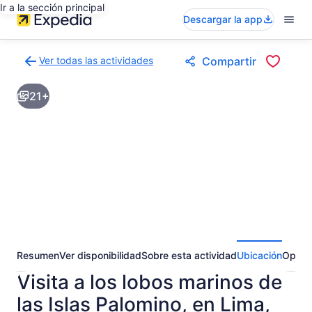
Ir a la sección principal
Descargar la app
Ver todas las actividades
Compartir
Volver
a
21+
la
página
de
resultados
de
actividades
Resumen
Ver disponibilidad
Sobre esta actividad
Ubicación
Opini
Visita a los lobos marinos de
las Islas Palomino, en Lima,