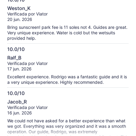
10.0
kind of facial covering, part of the tour goes past islands
Weston_K
covered in guano and the smell is extremely pungent.
de
Verificada por Viator
Overall a great way to spend a day! My whole family had a
10
20 jun. 2026
blast. I just wish we had been better prepared.
Bring sunscreen! park fee is 11 soles not 4. Guides are great.
Very unique experience. Water is cold but the wetsuits
provided help.
10.0/10
10.0
Ralf_B
de
Verificada por Viator
10
17 jun. 2026
Excellent experience. Rodrigo was a fantastic guide and it is
a very unique experience. Highly recommended.
10.0/10
10.0
Jacob_R
de
Verificada por Viator
10
16 jun. 2026
We could not have asked for a better experience than what
we got. Everything was very organized and it was a smooth
operation. Our guide, Rodrigo, was extremely