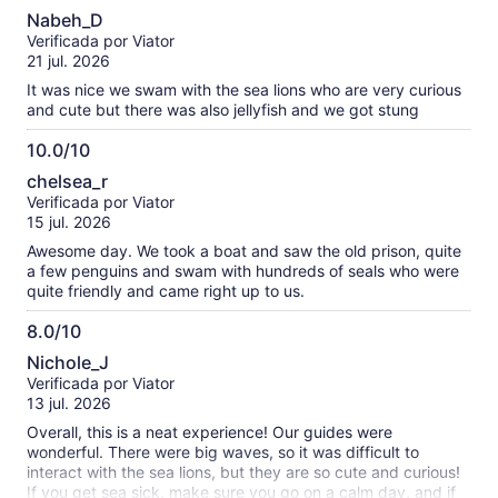
6.0
Nabeh_D
de
Verificada por Viator
10
21 jul. 2026
It was nice we swam with the sea lions who are very curious
and cute but there was also jellyfish and we got stung
10.0/10
10.0
chelsea_r
de
Verificada por Viator
10
15 jul. 2026
Awesome day. We took a boat and saw the old prison, quite
a few penguins and swam with hundreds of seals who were
quite friendly and came right up to us.
8.0/10
8.0
Nichole_J
de
Verificada por Viator
10
13 jul. 2026
Overall, this is a neat experience! Our guides were
wonderful. There were big waves, so it was difficult to
interact with the sea lions, but they are so cute and curious!
If you get sea sick, make sure you go on a calm day, and if