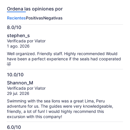
precio
opiniones
Ordena las opiniones por
sobre
más
esta
bajo
Recientes
Positivas
Negativas
actividad.
al
Más
seleccionar
8.0/10
información
8.0
varias
sobre
stephen_s
de
personas
las
Verificada por Viator
10
opiniones
1 ago. 2026
verificadas
Well organized. Friendly staff. Highly recommended Would
have been a perfect experience if the seals had cooperated
🤣
10.0/10
10.0
Shannon_M
de
Verificada por Viator
10
29 jul. 2026
Swimming with the sea lions was a great Lima, Peru
adventure for us. The guides were very knowledgeable,
friendly, a lot of fun! I would highly recommend this
excursion with this company!
6.0/10