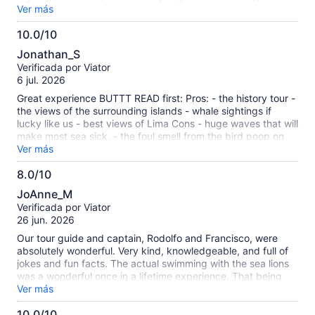
you have trouble with strong smells, this may not be for you.
Ver más
10.0/10
10.0
Jonathan_S
de
Verificada por Viator
10
6 jul. 2026
Great experience BUTTT READ first: Pros: - the history tour -
the views of the surrounding islands - whale sightings if
lucky like us - best views of Lima Cons - huge waves that will
make most sea sick. - the foul smell from the bird poop on
the islands is very bad. - they didnt provide goggles or
Ver más
snorkel gear. We were the ONLY people on our boat to see
8.0/10
underwater because we actually brought our own luckily.
8.0
Why they wouldnt provide goggles to all guests is beyond
JoAnne_M
me. Great tour just come preparred.
de
Verificada por Viator
10
26 jun. 2026
Our tour guide and captain, Rodolfo and Francisco, were
absolutely wonderful. Very kind, knowledgeable, and full of
jokes and fun facts. The actual swimming with the sea lions
was a wonderful once in a lifetime experience. That being
said the water on the day we went out was VERY choppy. I
Ver más
regretted not taking medicine for motion sickness in
10.0/10
advance. I would also recommend bringing a mask or some