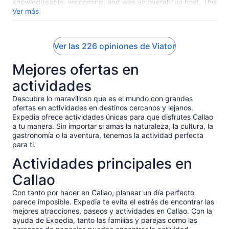
knowledgeable, welcoming, and was an overall fun host. This
was a well rounded experience from the personnel side to
Ver más
the incredible opportunity to admire and interact with the
coastal wildlife including sea lions, penguins, dolphins,
whales, and many more. This was truly an absolute pleasure.
Ver las 226 opiniones de Viator
Mejores ofertas en
actividades
Descubre lo maravilloso que es el mundo con grandes
ofertas en actividades en destinos cercanos y lejanos.
Expedia ofrece actividades únicas para que disfrutes Callao
a tu manera. Sin importar si amas la naturaleza, la cultura, la
gastronomía o la aventura, tenemos la actividad perfecta
para ti.
Actividades principales en
Callao
Con tanto por hacer en Callao, planear un día perfecto
parece imposible. Expedia te evita el estrés de encontrar las
mejores atracciones, paseos y actividades en Callao. Con la
ayuda de Expedia, tanto las familias y parejas como las