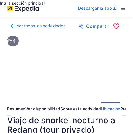
Ir a la sección principal
Descargar la app
Ver todas las actividades
Compartir
Volver
a
4+
la
página
de
resultados
de
actividades
Resumen
Ver disponibilidad
Sobre esta actividad
Ubicación
Pregun
Viaje de snorkel nocturno a
Redang (tour privado)