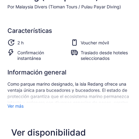
Por Malaysia Divers (Tioman Tours / Pulau Payar Diving)
Características
2 h
Voucher móvil
Confirmación
Traslado desde hoteles
instantánea
seleccionados
Información general
Como parque marino designado, la isla Redang ofrece una
ventaja única para buceadores y buceadores. El estado de
protección garantiza que el ecosistema marino permanezca
intacto y próspero con diversas especies de peces, corales
Ver más
y otras fascinantes criaturas submarinas.
Durante la noche, las cosas cambian y las majestuosas
criaturas marinas que admiran un entorno más pacífico y
tranquilo salen a la luz por varias razones. Será el momento
Ver disponibilidad
perfecto para observar algunas de las criaturas que rara vez