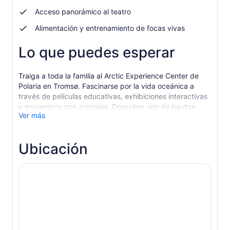
Acceso panorámico al teatro
Alimentación y entrenamiento de focas vivas
Lo que puedes esperar
Traiga a toda la familia al Arctic Experience Center de
Polaria en Tromsø. Fascinarse por la vida oceánica a
través de películas educativas, exhibiciones interactivas
y encuentros con animales. Descubre uno de los dos
Ver más
lugares de Europa donde puedes ver de cerca las focas
barbudas.
Camina hacia Polaria para descubrir la vida única en el
Ubicación
Océano Ártico. Concéntrese en una variedad de peces y
crustáceos de la región, así como dos focas barbudas y
tres focas de puerto, y sea testigo en vivo de las
sesiones de alimentación y entrenamiento.
Nuestras nuevas exposiciones interactivas muestran la
investigación actualizada realizada en el Ártico por
científicos del FRAM - Centro de Investigación del Clima
y el Medio Ambiente del Alto Norte. Conozca cómo está