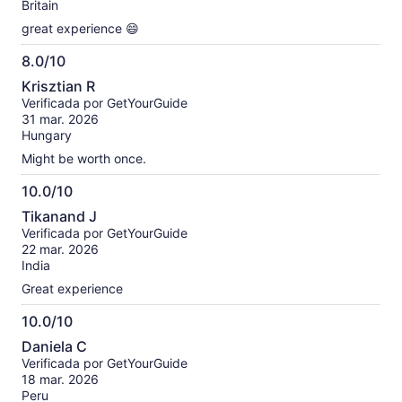
Britain
great experience 😄
8.0/10
8.0
Krisztian R
de
Verificada por GetYourGuide
10
31 mar. 2026
Hungary
Might be worth once.
10.0/10
10.0
Tikanand J
de
Verificada por GetYourGuide
10
22 mar. 2026
India
Great experience
10.0/10
10.0
Daniela C
de
Verificada por GetYourGuide
10
18 mar. 2026
Peru