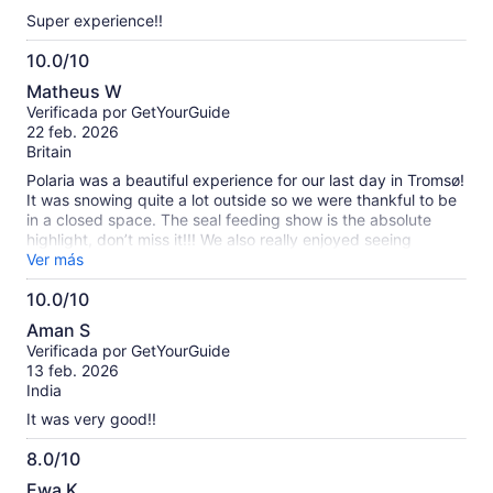
Super experience!!
10.0/10
10.0
Matheus W
de
Verificada por GetYourGuide
10
22 feb. 2026
Britain
Polaria was a beautiful experience for our last day in Tromsø!
It was snowing quite a lot outside so we were thankful to be
in a closed space. The seal feeding show is the absolute
highlight, don’t miss it!!! We also really enjoyed seeing
jellyfish, starfish, cod (and more). The panoramic theatre was
Ver más
a really nice bonus: we watched the northern lights and the
10.0/10
Svalbard presentations and they were lovely. You can
10.0
probably see everything in this museum in around 2h, which
Aman S
is the amount of time we spent there. Definitely worth a visit!
de
Verificada por GetYourGuide
10
13 feb. 2026
India
It was very good!!
8.0/10
8.0
Ewa K