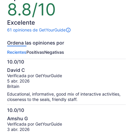
8.8/10
8.8
es
de
US$ 103
10
por
Excelente
adulto
61 opiniones de GetYourGuide
61
opiniones
Ordena las opiniones por
sobre
esta
Recientes
Positivas
Negativas
actividad.
Más
10.0/10
información
10.0
sobre
David C
de
las
Verificada por GetYourGuide
10
opiniones
5 abr. 2026
verificadas
Britain
Educational, informative, good mix of interactive activities,
closeness to the seals, friendly staff.
10.0/10
10.0
Amshu G
de
Verificada por GetYourGuide
10
3 abr. 2026