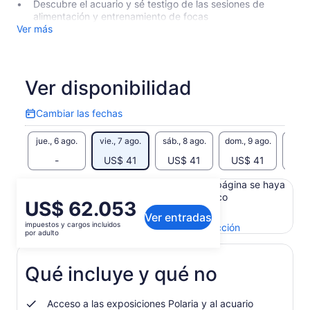
Descubre el acuario y sé testigo de las sesiones de
alimentación y entrenamiento de focas
Ver más
Ver disponibilidad
Cambiar las fechas
Cambiar
las
jue., 6 ago.
vie., 7 ago.
sáb., 8 ago.
dom., 9 ago.
lun., 
fechas
-
US$ 41
US$ 41
US$ 41
US
Es posible que el contenido de esta página se haya
generado con un traductor automático
El
US$ 62.053
Ver el texto original (inglés)
Ver entradas
precio
impuestos y cargos incluidos
Se
Enviar comentarios sobre esta traducción
es
por adulto
abrirá
de
en
US$ 62.053.
una
Qué incluye y qué no
por
nueva
adulto
pestaña
Acceso a las exposiciones Polaria y al acuario