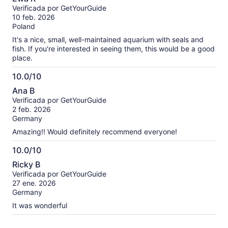
de
Verificada por GetYourGuide
10
10 feb. 2026
Poland
It's a nice, small, well-maintained aquarium with seals and
fish. If you're interested in seeing them, this would be a good
place.
10.0/10
10.0
Ana B
de
Verificada por GetYourGuide
10
2 feb. 2026
Germany
Amazing!! Would definitely recommend everyone!
10.0/10
10.0
Ricky B
de
Verificada por GetYourGuide
10
27 ene. 2026
Germany
It was wonderful