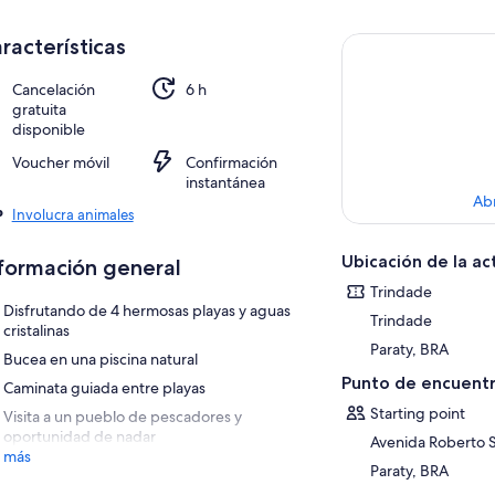
racterísticas
Cancelación
6 h
gratuita
disponible
Voucher móvil
Confirmación
instantánea
Ab
Involucra animales
Ubicación de la ac
formación general
Trindade
Disfrutando de 4 hermosas playas y aguas
Trindade
cristalinas
Paraty, BRA
Bucea en una piscina natural
Punto de encuentr
Caminata guiada entre playas
Starting point
Visita a un pueblo de pescadores y
oportunidad de nadar
Avenida Roberto Si
 más
Paraty, BRA