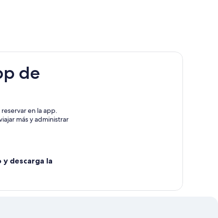
un
un
precio
precio
más
más
bajo
bajo
al
al
seleccionar
seleccionar
varias
varias
pp de
entradas
personas
para
adultos
reservar en la app.
iajar más y administrar
o y descarga la