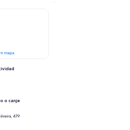
rir mapa
tividad
o o canje
lveira, 479