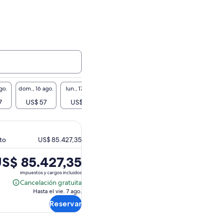
go.
dom., 16 ago.
lun., 17 ago.
mar., 18 ago.
mié., 19 ago.
jue., 2
7
US$ 57
US$ 57
US$ 57
US$ 57
US$
to
US$ 85.427,35
S$ 85.427,35
ecio
impuestos y cargos incluidos
Cancelación gratuita
Cancelación
e
Hasta el vie. 7 ago.
gratuita
$ 85.427,35.
Reservar