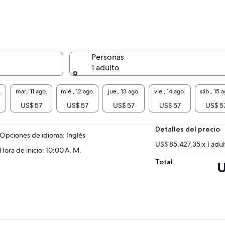
Personas
1 adulto
.
mar., 11 ago.
mié., 12 ago.
jue., 13 ago.
vie., 14 ago.
sáb., 15 a
US$ 57
US$ 57
US$ 57
US$ 57
US$ 5
Detalles del precio
Opciones de idioma: Inglés
US$ 85.427,35 x 1 adul
Hora de inicio: 10:00 A. M.
Total
El
U
pr
es
d
US