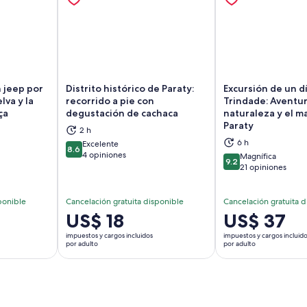
n jeep por
Distrito histórico de Paraty:
Excursión de un dí
lva y la
recorrido a pie con
Trindade: Aventur
ça
degustación de cachaca
naturaleza y el m
Paraty
brirá en una nueva pestaña
Se abrirá en una nueva pestaña
Se
2 h
6 h
Excelente
8.6
8.6 de 10
4 opiniones
Magnífica
9.2
9.2 de 10
21 opiniones
ponible
Cancelación gratuita disponible
Cancelación gratuita d
El
US$ 18
El
US$ 37
precio
precio
impuestos y cargos incluidos
impuestos y cargos incluid
es
es
por adulto
por adulto
de
de
US$ 18.
US$ 37.
por
por
adulto
adulto