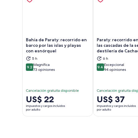
Bahía de Paraty: recorrido en
Paraty: recorrido e
barco por las islas y playas
las cascadas de la se
con esnórquel
destilería de Cacha
Se abrirá en una nueva pestaña
Se a
5 h
6 h
Magnífica
Excepcional
9.2
9.4
9.2 de 10
9.4 de 10
73 opiniones
94 opiniones
Cancelación gratuita disponible
Cancelación gratuita dis
El
US$ 22
El
US$ 37
precio
precio
impuestos y cargos incluidos
impuestos y cargos incluidos
es
es
por adulto
por adulto
de
de
US$ 22.
US$ 37.
por
por
adulto
adulto