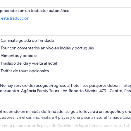
 generado con un traductor automático
Se
 esta traducción
abrirá
en
una
nueva
Caminata guiada de Trindade
pestaña
Tour con comentarios en vivo en inglés y portugués
Alimentos y bebidas
Traslado de ida y vuelta al hotel
Tarifas de tours opcionales
No hay servicio de recogida/regreso al hotel. Los pasajeros deben ir al 
encuentro: Agência Paraty Tours - Av. Roberto Silveira, 479 - Centro, Para
el recorrido en minibús de Trindade, su guía lo llevará a un pequeño y 
cadores. En el camino, visitará 4 playas y una piscina natural llamada Caix
primera parada es en la playa de Cepilho, un lugar famoso para los surfista