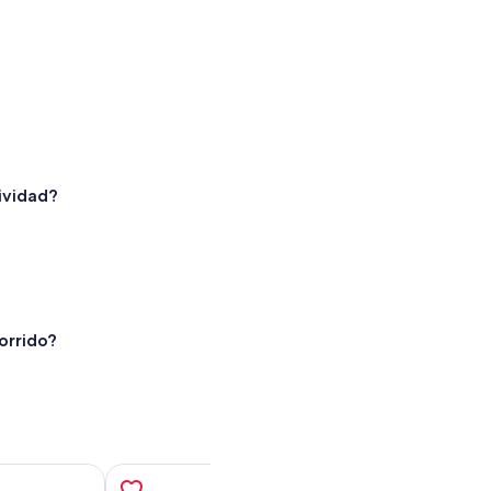
ividad?
orrido?