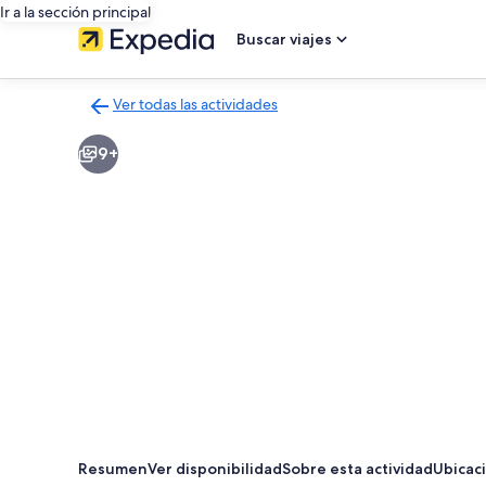
Ir a la sección principal
Buscar viajes
Ver todas las actividades
Volver
a
9+
la
página
de
resultados
de
actividades
Resumen
Ver disponibilidad
Sobre esta actividad
Ubicac