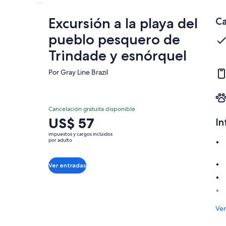
Excursión a la playa del
Ca
pueblo pesquero de
Trindade y esnórquel
Por Gray Line Brazil
Cancelación gratuita disponible
El
US$ 57
In
precio
impuestos y cargos incluidos
es
por adulto
de
US$ 57.
Ver entradas
por
adulto
Ver