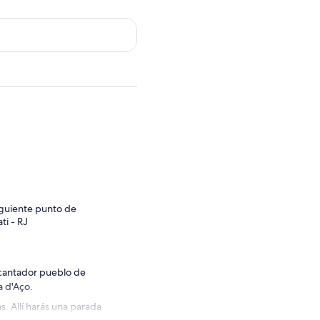
siguiente punto de
ti - RJ
encantador pueblo de
a d'Aço.
s. Allí harás una parada