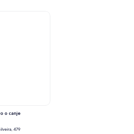
ide Beach, donde comienza
 la impresionante playa de
os de dificultad moderada,
asa por la hermosa playa
antes pueden bucear y nadar
inutos antes de regresar por
o el sol y en el mar. Como
terior, tome el sol, pasee
las. Dé un paseo por el
iendas de artesanía local.
o o canje
lveira, 479