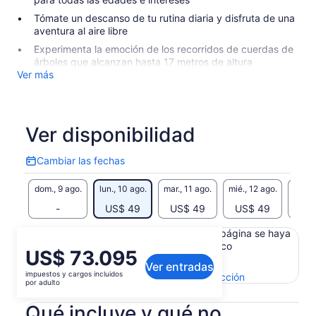
Tómate un descanso de tu rutina diaria y disfruta de una
aventura al aire libre
Experimenta la emoción de los recorridos de cuerdas de
árboles que alcanzan hasta 17 metros de altura
Ver más
Ver disponibilidad
Cambiar las fechas
Cambiar
las
dom., 9 ago.
lun., 10 ago.
mar., 11 ago.
mié., 12 ago.
jue., 
fechas
-
US$ 49
US$ 49
US$ 49
US
Es posible que el contenido de esta página se haya
generado con un traductor automático
El
US$ 73.095
Ver el texto original (inglés)
Ver entradas
precio
impuestos y cargos incluidos
Se
Enviar comentarios sobre esta traducción
es
por adulto
abrirá
de
en
Qué incluye y qué no
US$ 73.095.
una