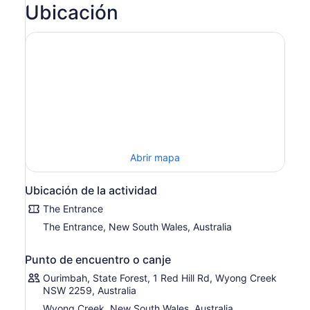
Ubicación
Prepárate para un día lleno de acción y aventura en
Treetops Adventure Central Coast. Dentro del parque,
rodeado por la exuberante vegetación del bosque, hay
una variedad de aventuras de balanceo, vuelo y salto
esperando a ser exploradas.
Ascienda entre 1 y 20 metros por encima del suelo en los
campos Tree Ropes Courses y enfréntate a desafíos
aéreos y tirolesas. Luego dirígete a Networld para saltar
en el laberinto de trampolines con forma de red.
Encuentre algo interesante y para todas las edades
Abrir mapa
durante su visita.
Ubicación de la actividad
The Entrance
The Entrance, New South Wales, Australia
Punto de encuentro o canje
Ourimbah, State Forest, 1 Red Hill Rd, Wyong Creek
NSW 2259, Australia
Wyong Creek, New South Wales, Australia