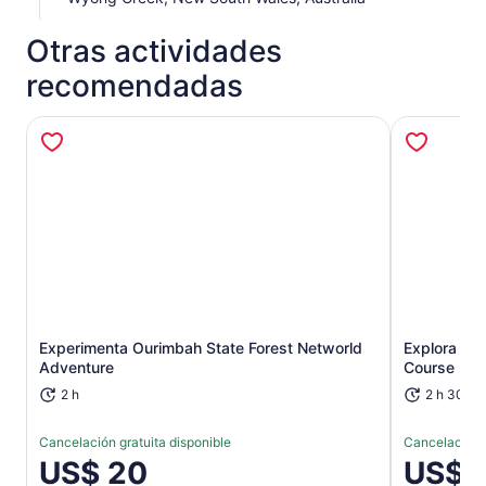
Otras actividades
recomendadas
Se abrirá en una nueva pestaña
Experimenta Ourimbah State Forest Networld
Explora Ou
Adventure
Course
2 h
2 h 30 m
Cancelación gratuita disponible
Cancelación g
El
US$ 20
El
US$ 