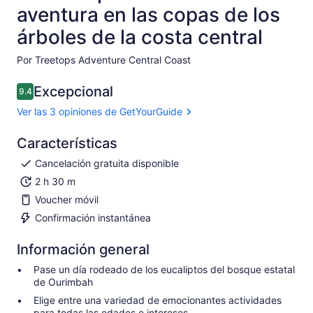
aventura en las copas de los
árboles de la costa central
Por Treetops Adventure Central Coast
Excepcional
9.4
9.4 de 10
Ver las 3 opiniones de GetYourGuide
Características
Cancelación gratuita disponible
2 h 30 m
Voucher móvil
Confirmación instantánea
Información general
Pase un día rodeado de los eucaliptos del bosque estatal
de Ourimbah
Elige entre una variedad de emocionantes actividades
para todas las edades e intereses