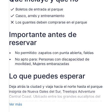
por
nueva
adulto
pestaña
Boletos de entrada al parque
Casco, arnés y entrenamiento
Los guantes deben comprarse en el parque
Importante antes de
reservar
No permitido: zapatos con punta abierta, faldas
No apto para: Personas con discapacidad de
movilidad, Mujeres embarazadas
Lo que puedes esperar
Deja atrás la ciudad y viaja hacia el norte hasta el parque
insignia de Nueva Gales del Sur, Treetops Adventure
Central Coast. Ubicado entre los grandes eucaliptos del
bosque estatal de Ourimbah, puedes pasar unas horas o
Ver más
hasta un día entero dando vueltas. Apto para mayores
de 8 años