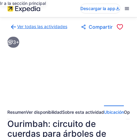
Ir a la sección principal
Descargar la app
Ver todas las actividades
Compartir
Volver
a
3+
la
página
de
resultados
de
actividades
Resumen
Ver disponibilidad
Sobre esta actividad
Ubicación
Opini
Ourimbah: circuito de
cuerdas para árboles de