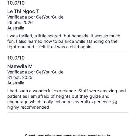
10.0/10
10.0
Le Thi Ngoc T
de
Verificada por GetYourGuide
10
26 abr. 2026
Australia
I was thrilled, a little scared, but honestly, it was so much
fun. I also learned how to balance while standing on the
tightrope and it felt like I was a child again.
10.0/10
10.0
Namwila M
de
Verificada por GetYourGuide
10
31 oct. 2025
Australia
I had such a wonderful experience. Staff were amazing and
patient as I am afraid of heights but they guide and
encourage which really enhances overall experience 🤗
highly recommended
Cuéntanos cómo podemos mejorar nuestro sitio.