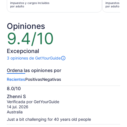
precio
precio
impuestos y cargos incluidos
impuestos y car
es
es
por adulto
por adulto
de
de
US$ 20.
US$ 53.
por
por
Opiniones
adulto
adulto
9.4/10
9.4
de
10
Excepcional
3 opiniones de GetYourGuide
3
opiniones
Ordena las opiniones por
sobre
esta
Recientes
Positivas
Negativas
actividad.
Más
8.0/10
información
8.0
sobre
Zhenni S
de
las
Verificada por GetYourGuide
10
opiniones
14 jul. 2026
verificadas
Australia
Just a bit challenging for 40 years old people