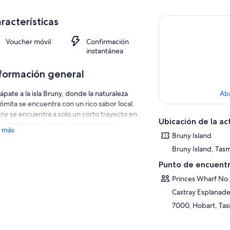
racterísticas
Voucher móvil
Confirmación
instantánea
formación general
ápate a la isla Bruny, donde la naturaleza
Ab
ómita se encuentra con un rico sabor local.
ny se encuentra a solo un corto trayecto en
Ubicación de la ac
ry de Hobart y ofrece impresionantes
 más
ntilados, playas aisladas y exuberantes
Bruny Island
ques tropicales, hogar de una fauna única,
Bruny Island, Tasm
o águilas marinas y wallabies blancos. Pruebe
Punto de encuentr
mejor de la isla : ostras recién picadas,
adería artesanal y vinos de clima fresco. Ya
Princes Wharf No.
 que esté aquí por aventura o placer, Bruny
Castray Esplanad
and promete una experiencia inolvidable en
7000, Hobart, Tas
mania.
aisajes salvajes: imponentes acantilados