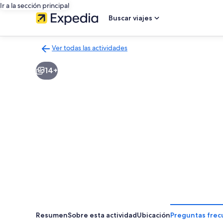
Ir a la sección principal
Buscar viajes
Ver todas las actividades
Volver
a
14+
la
página
de
resultados
de
actividades
Resumen
Sobre esta actividad
Ubicación
Preguntas frec