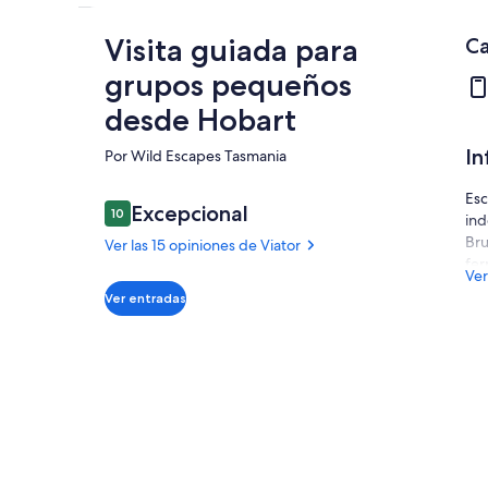
Visita guiada para
Ca
grupos pequeños
desde Hobart
In
Por Wild Escapes Tasmania
Esc
Opiniones
Excepcional
10
ind
10 de 10
Bru
Ver las 15 opiniones de Viator
fer
Ver
aca
Excepcional
10.0
Ver entradas
10.0 de 10
bos
Ver las 15
com
opiniones
lo 
de Viator
pan
sea
Isl
Tas
● P