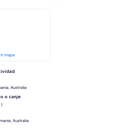
rir mapa
tividad
ania, Australia
o o canje
 1
e
mania, Australia