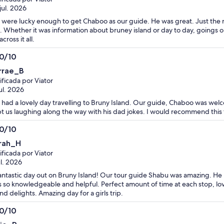
jul. 2026
were lucky enough to get Chaboo as our guide. He was great. Just the r
. Whether it was information about bruney island or day to day, goings 
cross it all.
.0/10
0
rrae_B
ificada por Viator
jul. 2026
had a lovely day travelling to Bruny Island. Our guide, Chaboo was w
t us laughing along the way with his dad jokes. I would recommend this 
.0/10
0
rah_H
ificada por Viator
ul. 2026
antastic day out on Bruny Island! Our tour guide Shabu was amazing. H
 so knowledgeable and helpful. Perfect amount of time at each stop, lov
and delights. Amazing day for a girls trip.
.0/10
0