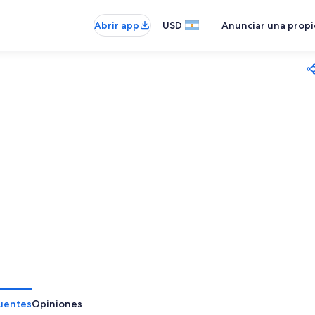
Abrir app
USD
Anunciar una prop
uentes
Opiniones