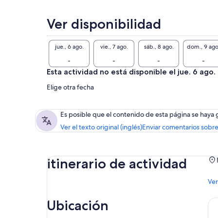
mar
tro
Ver disponibilidad
● V
bla
● D
jue., 6 ago.
vie., 7 ago.
sáb., 8 ago.
dom., 9 ago
pan
-
-
-
-
Esta actividad no está disponible el jue. 6 ago.
Elige otra fecha
Es posible que el contenido de esta página se haya
Ver el texto original (inglés)
Enviar comentarios sobre
itinerario de actividad
Ver
Ubicación