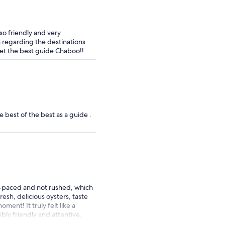
so friendly and very
 regarding the destinations
n get the best guide Chaboo!!
 best of the best as a guide .
l-paced and not rushed, which
esh, delicious oysters, taste
ent! It truly felt like a
ly friendly and attentive,
the day. Highly recommend this