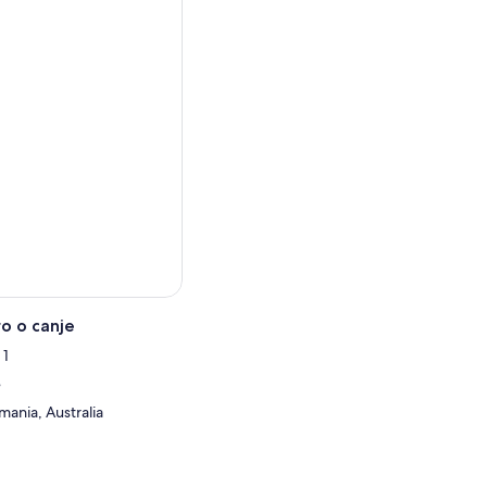
o o canje
 1
e
mania, Australia