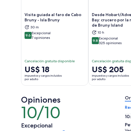
Visita guiada al faro de Cabo
Desde Hobart/Adv
Bruny - Isla Bruny
Bay: crucero por la
de Bruny Island
30 m
Se abrirá en una nueva pestaña
Se a
10 h
Excepcional
9.6
9.6 de 10
7 opiniones
Excepcional
9.8
9.8 de 10
325 opiniones
Cancelación gratuita disponible
Cancelación gratuita dis
El
US$ 18
El
US$ 205
precio
precio
impuestos y cargos incluidos
impuestos y cargos incluidos
es
es
por adulto
por adulto
de
de
US$ 18.
US$ 205.
Opiniones
por
por
Or
adulto
adulto
10/10
10
Re
de
10
10
10.
Excepcional
Pe
de
Ver