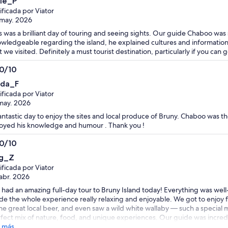
lie_P
ificada por Viator
may. 2026
s was a brilliant day of touring and seeing sights. Our guide Chaboo was 
wledgeable regarding the island, he explained cultures and information
t we visited. Definitely a must tourist destination, particularly if you ca
.0/10
0
nda_F
ificada por Viator
may. 2026
antastic day to enjoy the sites and local produce of Bruny. Chaboo was the
oyed his knowledge and humour . Thank you !
.0/10
0
g_Z
ificada por Viator
abr. 2026
had an amazing full-day tour to Bruny Island today! Everything was wel
e the whole experience really relaxing and enjoyable. We got to enjoy fr
e great local beer, and even saw a wild white wallaby — such a special mom
fect mix of nature, food, and unique experiences. Our guide was incredib
ing sure everyone was comfortable and well taken care of throughout 
 más