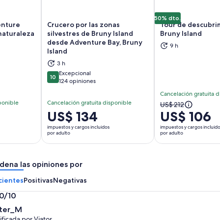
50% dto.
enture
Crucero por las zonas
Tour de descubri
 naturaleza
silvestres de Bruny Island
Bruny Island
desde Adventure Bay, Bruny
9 h
brirá en una nueva pestaña
Se abrirá en una nueva pestaña
Se
Island
3 h
Excepcional
10
10 de 10
124 opiniones
Cancelación gratuita d
ponible
Cancelación gratuita disponible
El
US$ 212
El
US$ 134
US$ 106
precio
precio
anterior
impuestos y cargos incluidos
impuestos y cargos incluid
es
por adulto
por adulto
era
de
US$ 212
US$ 134.
y
dena las opiniones por
por
el
adulto
actual
cientes
Positivas
Negativas
es
.0/10
US$ 106
0
por
ter_M
adulto
ificada por Viator