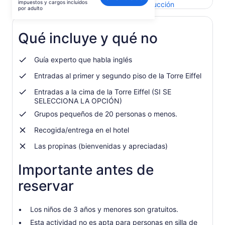
impuestos y cargos incluidos
Se
Enviar comentarios sobre esta traducción
es
por adulto
abrirá
de
en
US$ 65.701.
una
Qué incluye y qué no
por
nueva
adulto
pestaña
Guía experto que habla inglés
Entradas al primer y segundo piso de la Torre Eiffel
Entradas a la cima de la Torre Eiffel (SI SE
SELECCIONA LA OPCIÓN)
Grupos pequeños de 20 personas o menos.
Recogida/entrega en el hotel
Las propinas (bienvenidas y apreciadas)
Importante antes de
reservar
Los niños de 3 años y menores son gratuitos.
Esta actividad no es apta para personas en silla de