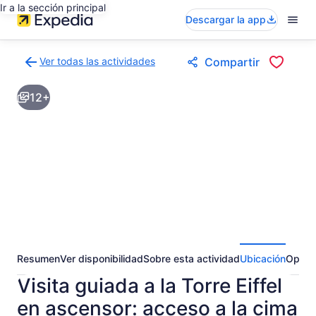
Ir a la sección principal
Descargar la app
Ver todas las actividades
Compartir
Volver
a
12+
la
página
de
resultados
de
actividades
Resumen
Ver disponibilidad
Sobre esta actividad
Ubicación
Opini
Visita guiada a la Torre Eiffel
en ascensor: acceso a la cima