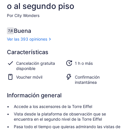
o al segundo piso
Por City Wonders
Opiniones
Buena
7,6
7,6 de 10
Ver las 393 opiniones
Buena
Características
7.6
7.6 de 10
Ver 393
Cancelación gratuita
1 h o más
opiniones
disponible
Voucher móvil
Confirmación
instantánea
Información general
Accede a los ascensores de la Torre Eiffel
Vista desde la plataforma de observación que se
encuentra en el segundo nivel de la Torre Eiffel
Pasa todo el tiempo que quieras admirando las vistas de