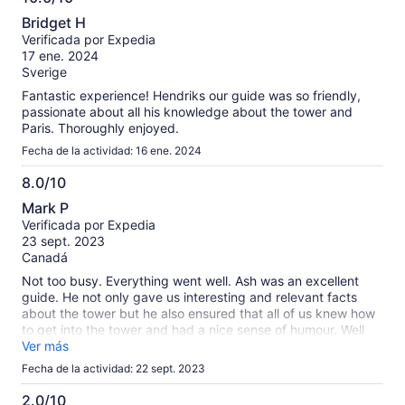
10.0
Bridget H
de
Verificada por Expedia
10
17 ene. 2024
Sverige
Fantastic experience! Hendriks our guide was so friendly,
passionate about all his knowledge about the tower and
Paris. Thoroughly enjoyed.
Fecha de la actividad: 16 ene. 2024
8.0/10
8.0
Mark P
de
Verificada por Expedia
10
23 sept. 2023
Canadá
Not too busy. Everything went well. Ash was an excellent
guide. He not only gave us interesting and relevant facts
about the tower but he also ensured that all of us knew how
to get into the tower and had a nice sense of humour. Well
done Ash.
Ver más
Fecha de la actividad: 22 sept. 2023
2.0/10