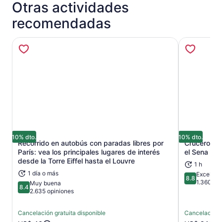
Otras actividades
que incluso con más de 120 años, todavía sabe cómo
montar un espectáculo.
recomendadas
Elija actualizarse seleccionando la opción de boletos
Summit y obtenga acceso al elevador, que lo llevará
directamente a Summit. A esta altura, las vistas
panorámicas de París son inolvidables.
10% dto.
10% dto.
Recorrido en autobús con paradas libres por
Crucero tur
París: vea los principales lugares de interés
el Sena con 
Se abrirá en una nueva pestaña
desde la Torre Eiffel hasta el Louvre
1 h
1 día o más
Excelent
8.8
8.8 de 10
1.360 op
Muy buena
8.4
8.4 de 10
2.635 opiniones
Cancelación gratuita disponible
Cancelación g