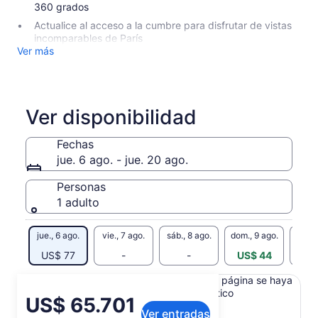
360 grados
Actualice al acceso a la cumbre para disfrutar de vistas
incomparables de París
Ver más
Ver disponibilidad
Fechas
jue. 6 ago. - jue. 20 ago.
Personas
1 adulto
jue., 6 ago.
vie., 7 ago.
sáb., 8 ago.
dom., 9 ago.
lun., 
US$ 77
-
-
US$ 44
US
Es posible que el contenido de esta página se haya
generado con un traductor automático
El
US$ 65.701
Ver el texto original (inglés)
Ver entradas
precio