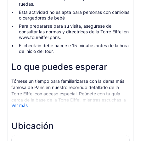
ruedas.
Esta actividad no es apta para personas con carriolas
o cargadores de bebé
Para prepararse para su visita, asegúrese de
consultar las normas y directrices de la Torre Eiffel en
www.toureiffel.paris.
El check-in debe hacerse 15 minutos antes de la hora
de inicio del tour.
Lo que puedes esperar
Tómese un tiempo para familiarizarse con la dama más
famosa de París en nuestro recorrido detallado de la
Torre Eiffel con acceso especial. Reúnete con tu guía
cerca de la base de la Torre Eiffel, mientras escuchas la
Ver más
fascinante historia de la “Dame de Fer” (Dama de Hierro)
original. La Torre Eiffel nació rebelde. Es la mujer más
fotografiada del mundo, pero si los críticos se hubieran
Ubicación
salido con la suya, nunca habría debutado. Grande,
impetuosa y fuerte, no se parecía a nada que nadie
hubiera visto antes. Los artistas de todo el país