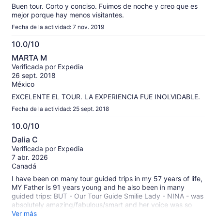
Buen tour. Corto y conciso. Fuimos de noche y creo que es
mejor porque hay menos visitantes.
Fecha de la actividad: 7 nov. 2019
10.0/10
10.0
MARTA M
de
Verificada por Expedia
10
26 sept. 2018
México
EXCELENTE EL TOUR. LA EXPERIENCIA FUE INOLVIDABLE.
Fecha de la actividad: 25 sept. 2018
10.0/10
10.0
Dalia C
de
Verificada por Expedia
10
7 abr. 2026
Canadá
I have been on many tour guided trips in my 57 years of life,
MY Father is 91 years young and he also been in many
guided trips: BUT - Our Tour Guide Smilie Lady - NINA - was
absolutely amazing/fabulous/smart and her voice was so
pleasant to listen to it for the entire tour. We had an
Ver más