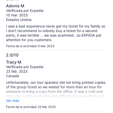
2.0
Adonis M
de
Verificada por Expedia
10
10 mar. 2023
Estados Unidos
I was a bad experience never get my ticket for my family so
I don’t recommend to nobody buy a ticket for a second
party, it was terrible … we was scammed…so EXPIDIA pet
attention for you customers
Fecha de la actividad: 9 mar. 2023
2.0/10
2.0
Tracy M
de
Verificada por Expedia
10
23 feb. 2023
Canadá
Unfortunately, our tour operator did not bring printed copies
of the group ticket so we waited for more than an hour for
someone to bring a copy from the office. It was a cold and
rainy day so this made the wait difficult. Once we finally got
up the tour there was no visibility so not worth the wait. I
Ver más
would not recommend this tour or going up the tower in
Fecha de la actividad: 22 feb. 2023
Paris, much nicer to see from the ground at night.