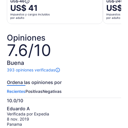
El
El
US$ 46
US$ 24
US$ 41
US$ 
precio
precio
anterior
anterior
impuestos y cargos incluidos
impuestos y car
era
era
por adulto
por adulto
US$ 46
US$ 24
y
y
el
el
Opiniones
actual
actual
7.6/10
7.6
es
es
de
US$ 41
US$ 21
10
por
por
Buena
adulto
adulto
393 opiniones verificadas
393
opiniones
Ordena las opiniones por
sobre
esta
Recientes
Positivas
Negativas
actividad.
Más
10.0/10
información
10.0
sobre
Eduardo A
de
las
Verificada por Expedia
10
opiniones
8 nov. 2019
verificadas
Panama