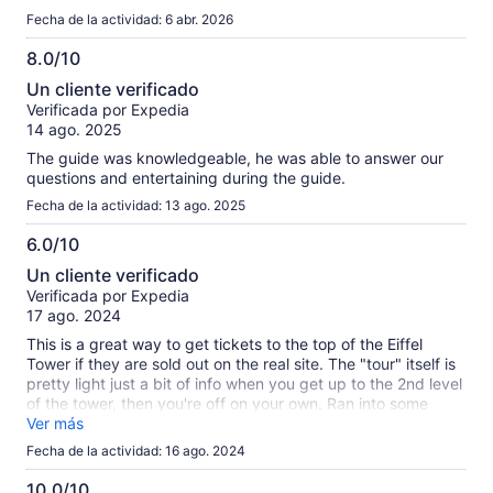
extraordinary experience. She was well informed, she was
Fecha de la actividad: 6 abr. 2026
careful not to lose any of us - especially my father that never
listens and does his own thing; he followed her like a puppy
8.0/10
as he loved her knowledge of the Eiffel Tower. Nina was so
8.0
Un cliente verificado
much fun to have around us, she was funny and kept us very
de
Verificada por Expedia
interested and engaged without feeling tired of the lines or
10
14 ago. 2025
the many people were around. Her English was perfect.
Koodo’s to Nina and if you want a tour guide that you will
The guide was knowledgeable, he was able to answer our
never forget, ask for Nina to be your guide. Thank you Nina
questions and entertaining during the guide.
for making my fathers’ last trip on memory lane fun, and a
Fecha de la actividad: 13 ago. 2025
night that he will never forget. Dalia and Dean
6.0/10
6.0
Un cliente verificado
de
Verificada por Expedia
10
17 ago. 2024
This is a great way to get tickets to the top of the Eiffel
Tower if they are sold out on the real site. The "tour" itself is
pretty light just a bit of info when you get up to the 2nd level
of the tower, then you're off on your own. Ran into some
annoying issues with the tickets they printed out for us, they
Ver más
were too blurry so didn't scan. Was fixed eventually but
Fecha de la actividad: 16 ago. 2024
added 10+ minutes of annoyance at the ticket line.
10.0/10