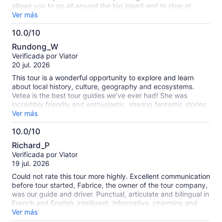
allows you to go all around the big island and to stop at
beautiful spots along the way. It was a perfect way for us to
Ver más
see as much of Tahiti as possible in just a day!
10.0/10
10.0
Rundong_W
de
Verificada por Viator
10
20 jul. 2026
This tour is a wonderful opportunity to explore and learn
about local history, culture, geography and ecosystems.
Vetea is the best tour guides we’ve ever had! She was
incredibly friendly and enthusiastic, sharing fantastic stories
and a wealth of knowledge throughout the tour. We really
Ver más
enjoyed the experience and would highly recommend it to
10.0/10
anyone visiting Tahiti.
10.0
Richard_P
de
Verificada por Viator
10
19 jul. 2026
Could not rate this tour more highly. Excellent communication
before tour started, Fabrice, the owner of the tour company,
was our guide and driver. Punctual, articulate and bilingual in
French and English, intelligent, informative, charming and
caring. Even booked our table for dinner. Exceptional.
Ver más