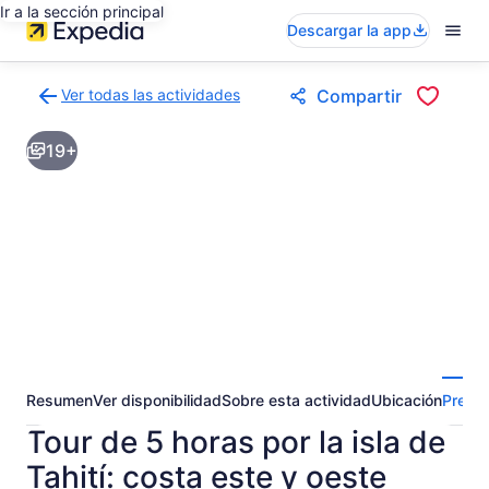
Ir a la sección principal
Descargar la app
Ver todas las actividades
Compartir
Volver
a
19+
la
página
de
resultados
de
actividades
Resumen
Ver disponibilidad
Sobre esta actividad
Ubicación
Pregun
Tour de 5 horas por la isla de
Tahití: costa este y oeste