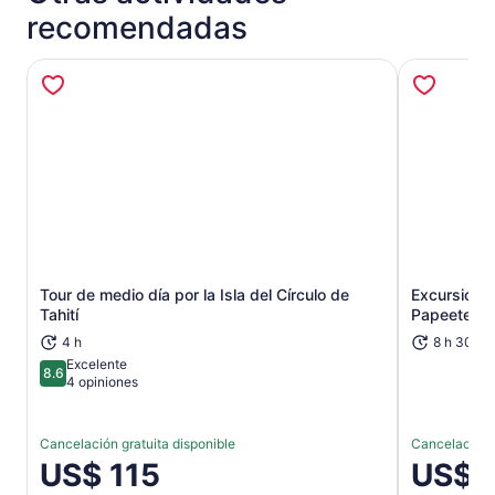
recomendadas
Tour de medio día por la Isla del Círculo de
Excursión 
Se abrirá en una nueva pestaña
Tahití
Papeete en 
4 h
8 h 30 m
Excelente
8.6
8.6 de 10
4 opiniones
Cancelación gratuita disponible
Cancelación g
El
US$ 115
El
US$ 
precio
precio