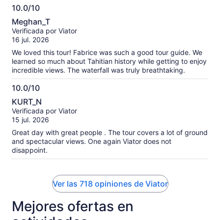
10.0/10
10.0
Meghan_T
de
Verificada por Viator
10
16 jul. 2026
We loved this tour! Fabrice was such a good tour guide. We
learned so much about Tahitian history while getting to enjoy
incredible views. The waterfall was truly breathtaking.
10.0/10
10.0
KURT_N
de
Verificada por Viator
10
15 jul. 2026
Great day with great people . The tour covers a lot of ground
and spectacular views. One again Viator does not
disappoint.
Ver las 718 opiniones de Viator
Mejores ofertas en