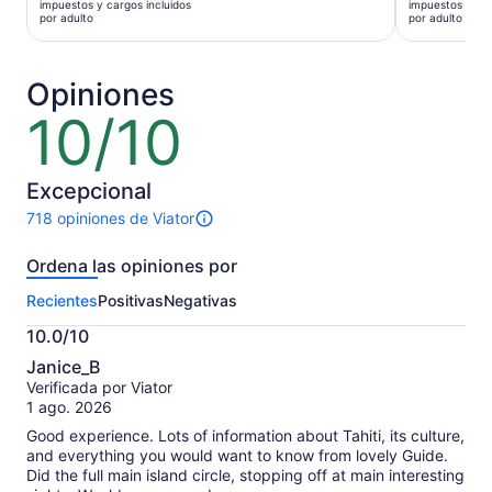
impuestos y cargos incluidos
impuestos y car
es
es
por adulto
por adulto
de
de
US$ 115.
US$ 305.
por
por
Opiniones
adulto
adulto
10/10
10
de
10
Excepcional
718 opiniones de Viator
718
opiniones
Ordena las opiniones por
sobre
esta
Recientes
Positivas
Negativas
actividad.
Más
10.0/10
información
10.0
sobre
Janice_B
de
las
Verificada por Viator
10
opiniones
1 ago. 2026
verificadas
Good experience. Lots of information about Tahiti, its culture,
and everything you would want to know from lovely Guide.
Did the full main island circle, stopping off at main interesting