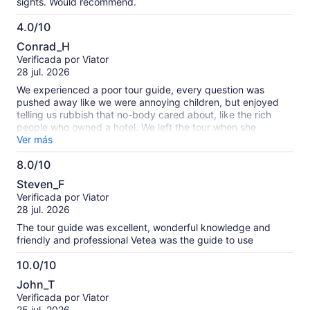
sights. Would recommend.
4.0/10
4.0
Conrad_H
de
Verificada por Viator
10
28 jul. 2026
We experienced a poor tour guide, every question was
pushed away like we were annoying children, but enjoyed
telling us rubbish that no-body cared about, like the rich
people who owned a hotel. We left the tour when she
scolded a group of sweet school girls playing in the Maera.
Ver más
The only positive point and why I give 2 stars is that they
8.0/10
promptly refund us.
8.0
Steven_F
de
Verificada por Viator
10
28 jul. 2026
The tour guide was excellent, wonderful knowledge and
friendly and professional Vetea was the guide to use
10.0/10
10.0
John_T
de
Verificada por Viator
10
25 jul. 2026