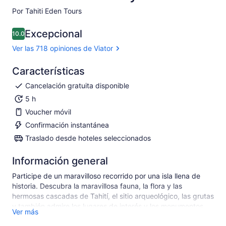
Por Tahiti Eden Tours
Excepcional
10.0
10.0 de 10
Ver las 718 opiniones de Viator
Características
Cancelación gratuita disponible
5 h
Voucher móvil
Confirmación instantánea
Traslado desde hoteles seleccionados
Información general
Participe de un maravilloso recorrido por una isla llena de
historia. Descubra la maravillosa fauna, la flora y las
hermosas cascadas de Tahití, el sitio arqueológico, las grutas
y también admire los lugares de interés y los monumentos
Ver más
del Capitán Cook y el Capitán Bligh en Venus Point.