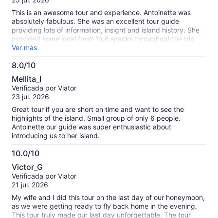
This is an awesome tour and experience. Antoinette was
absolutely fabulous. She was an excellent tour guide
providing lots of information, insight and island history. She
provided some local fresh fruit snacks throughout the trip
which were absolutely delicious and a treat in themselves.
Ver más
The whole experience was memorable, funny and delightful.
8.0/10
Antoinette, Thank You for some very delightful memories
8.0
while celebrating our 25th wedding anniversary. You will
Mellita_I
forever be in our hearts.
de
Verificada por Viator
10
23 jul. 2026
Great tour if you are short on time and want to see the
highlights of the island. Small group of only 6 people.
Antoinette our guide was super enthusiastic about
introducing us to her island.
10.0/10
10.0
Victor_G
de
Verificada por Viator
10
21 jul. 2026
My wife and I did this tour on the last day of our honeymoon,
as we were getting ready to fly back home in the evening.
This tour truly made our last day unforgettable. The tour