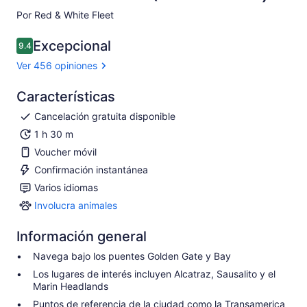
Por Red & White Fleet
Excepcional
9.4
9.4 de 10
Ver 456 opiniones
Características
Cancelación gratuita disponible
1 h 30 m
Voucher móvil
Confirmación instantánea
Varios idiomas
Involucra animales
Involucra
animales
Información general
Navega bajo los puentes Golden Gate y Bay
Los lugares de interés incluyen Alcatraz, Sausalito y el
Marin Headlands
Puntos de referencia de la ciudad como la Transamerica