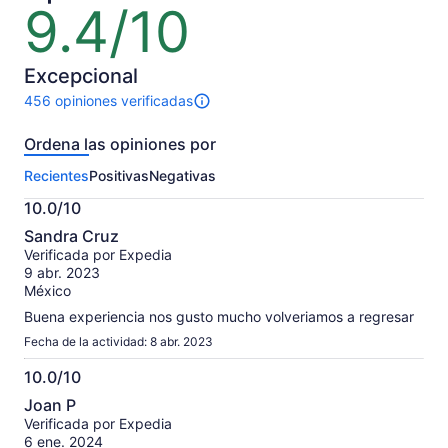
9.4/10
9.4
es
de
US$ 50
10
por
Excepcional
adulto
456 opiniones verificadas
456
opiniones
Ordena las opiniones por
sobre
esta
Recientes
Positivas
Negativas
actividad.
Más
10.0/10
información
10.0
sobre
Sandra Cruz
de
las
Verificada por Expedia
10
opiniones
9 abr. 2023
verificadas
México
Buena experiencia nos gusto mucho volveriamos a regresar
Fecha de la actividad: 8 abr. 2023
10.0/10
10.0
Joan P
de
Verificada por Expedia
10
6 ene. 2024