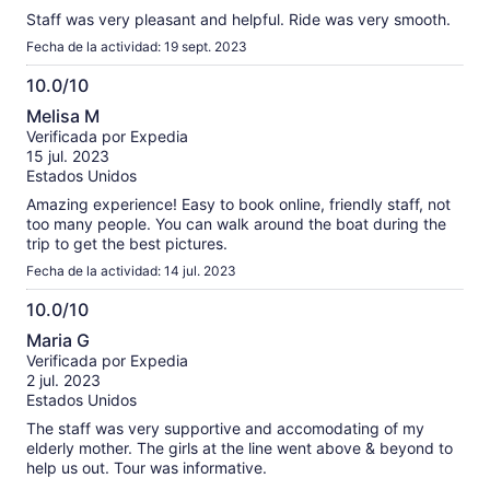
Staff was very pleasant and helpful. Ride was very smooth.
Fecha de la actividad: 19 sept. 2023
10.0/10
10.0
Melisa M
de
Verificada por Expedia
10
15 jul. 2023
Estados Unidos
Amazing experience! Easy to book online, friendly staff, not
too many people. You can walk around the boat during the
trip to get the best pictures.
Fecha de la actividad: 14 jul. 2023
10.0/10
10.0
Maria G
de
Verificada por Expedia
10
2 jul. 2023
Estados Unidos
The staff was very supportive and accomodating of my
elderly mother. The girls at the line went above & beyond to
help us out. Tour was informative.