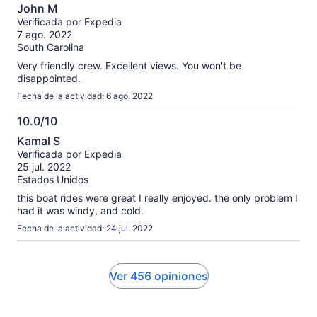
10.0
John M
de
Verificada por Expedia
10
7 ago. 2022
South Carolina
Very friendly crew. Excellent views. You won't be
disappointed.
Fecha de la actividad: 6 ago. 2022
10.0/10
10.0
Kamal S
de
Verificada por Expedia
10
25 jul. 2022
Estados Unidos
this boat rides were great I really enjoyed. the only problem I
had it was windy, and cold.
Fecha de la actividad: 24 jul. 2022
Ver 456 opiniones