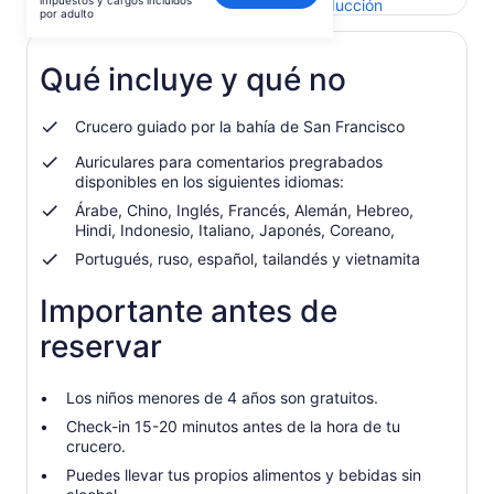
impuestos y cargos incluidos
Se
Enviar comentarios sobre esta traducción
es
por adulto
abrirá
de
en
US$ 71.951.
una
Qué incluye y qué no
por
nueva
adulto
pestaña
Crucero guiado por la bahía de San Francisco
Auriculares para comentarios pregrabados
disponibles en los siguientes idiomas:
Árabe, Chino, Inglés, Francés, Alemán, Hebreo,
Hindi, Indonesio, Italiano, Japonés, Coreano,
Portugués, ruso, español, tailandés y vietnamita
Importante antes de
reservar
Los niños menores de 4 años son gratuitos.
Check-in 15-20 minutos antes de la hora de tu
crucero.
Puedes llevar tus propios alimentos y bebidas sin