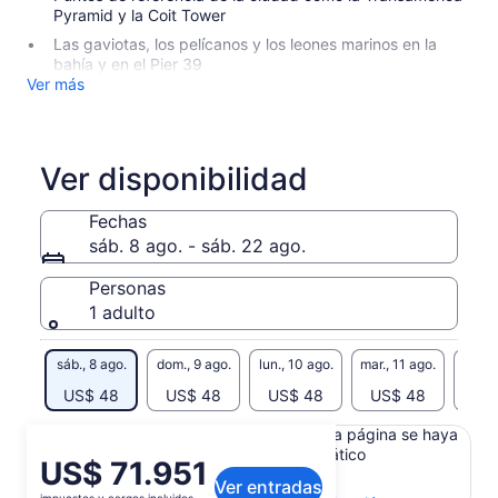
Pyramid y la Coit Tower
Las gaviotas, los pelícanos y los leones marinos en la
bahía y en el Pier 39
Ver más
Ver disponibilidad
Fechas
sáb. 8 ago. - sáb. 22 ago.
Personas
1 adulto
sáb., 8 ago.
dom., 9 ago.
lun., 10 ago.
mar., 11 ago.
mié., 
US$ 48
US$ 48
US$ 48
US$ 48
US
Es posible que el contenido de esta página se haya
generado con un traductor automático
El
US$ 71.951
Ver el texto original (inglés)
Ver entradas
precio