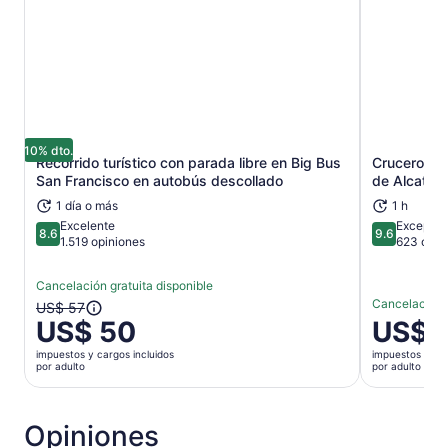
10% dto.
Recorrido turístico con parada libre en Big Bus
Crucero Go
Se abrirá en una nueva pestaña
San Francisco en autobús descollado
de Alcatraz
1 día o más
1 h
Excelente
Excepcio
8.6
9.6
8.6 de 10
9.6 de 10
1.519 opiniones
623 opin
Cancelación gratuita disponible
Cancelación g
El
US$ 57
US$ 50
El
US$ 
precio
precio
anterior
impuestos y cargos incluidos
impuestos y car
es
era
por adulto
por adulto
de
US$ 57
US$ 39.
y
por
el
Opiniones
adulto
actual