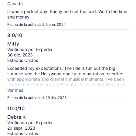
Canadá
It was a perfect day. Sunny and not too cold. Worth the time
and money.
Fecha de la actividad: 5 ene. 2024
8.0/10
8.0
Mitty
de
Verificada por Expedia
10
30 dic. 2023
Estados Unidos
Exceeded my expectations. The ride is fun but the big
surprise was the Hollywood quality tour narration recorded
with appropriate and dramatic musical moments. I’ve been
coming here for years and thought I knew everything about
SF. Learned a lot. Felt bad for the operator… the boat holds
Ver más
hundreds yet I would say there were maybe 40 of us on
Fecha de la actividad: 29 dic. 2023
board. It was really cool going under the Golden Gate Bridge
like we were on our way to China!
10.0/10
10.0
Debra K
de
Verificada por Expedia
10
20 sept. 2023
Estados Unidos