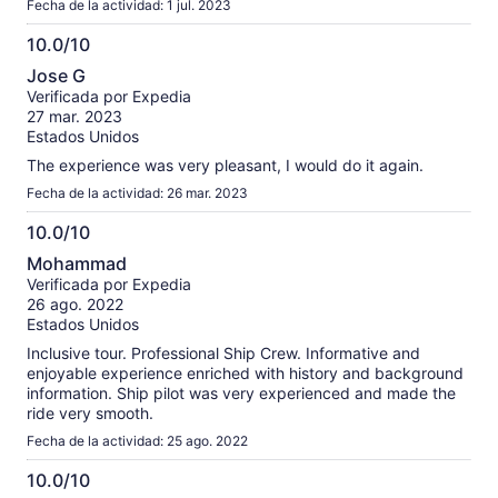
Fecha de la actividad: 1 jul. 2023
10.0/10
10.0
Jose G
de
Verificada por Expedia
10
27 mar. 2023
Estados Unidos
The experience was very pleasant, I would do it again.
Fecha de la actividad: 26 mar. 2023
10.0/10
10.0
Mohammad
de
Verificada por Expedia
10
26 ago. 2022
Estados Unidos
Inclusive tour. Professional Ship Crew. Informative and
enjoyable experience enriched with history and background
information. Ship pilot was very experienced and made the
ride very smooth.
Fecha de la actividad: 25 ago. 2022
10.0/10