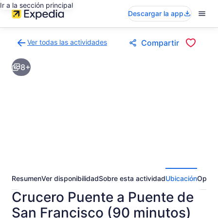
Ir a la sección principal
Descargar la app
Ver todas las actividades
Compartir
Volver
a
8+
la
página
de
resultados
de
actividades
Resumen
Ver disponibilidad
Sobre esta actividad
Ubicación
Opini
Crucero Puente a Puente de
San Francisco (90 minutos)