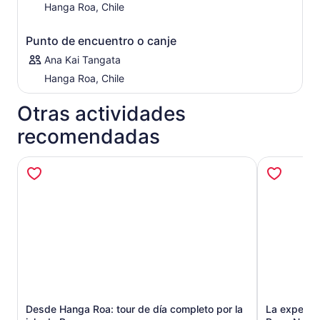
Hanga Roa, Chile
Punto de encuentro o canje
Ana Kai Tangata
Hanga Roa, Chile
Otras actividades
recomendadas
Desde Hanga Roa: tour de día completo por la
La experien
Se abrirá en una nueva pestaña