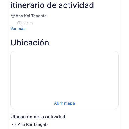
itinerario de actividad
adulto*
pestaña
*Si
ingresas
Ana Kai Tangata
más
30 m
de
Ver más
2 adultos,
obtienes
Ubicación
un
precio
más
bajo
Abrir mapa
Ubicación de la actividad
Ana Kai Tangata