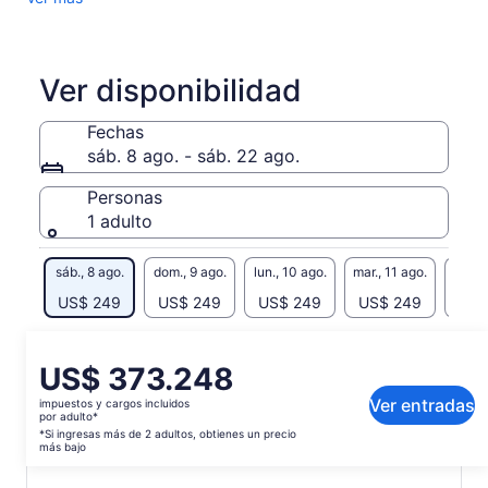
peces que rodean el lugar haciendo snorkeling con
implementos entregados por nuestros guías.
Mientras recorre la isla desde el mar, nuestro guía le
proporcionará información histórica sobre la cultura Rapa
Ver disponibilidad
Nui, así como también le dará a conocer datos sobre fauna
nativa y silvestre propia de la isla en su hábitad natural.
Fechas
Para finalizar, si su guía siente que hay pescados cerca,
sáb. 8 ago. - sáb. 22 ago.
puede hacer una demostración de pesca ancestral.
Personas
1 adulto
sáb., 8 ago.
dom., 9 ago.
lun., 10 ago.
mar., 11 ago.
mié., 
US$ 249
US$ 249
US$ 249
US$ 249
US$
Es posible que el contenido de esta página se haya
generado con un traductor automático
El
US$ 373.248
Ver el texto original (inglés)
precio
Ver entradas
impuestos y cargos incluidos
Se
Enviar comentarios sobre esta traducción
es
por adulto*
abrirá
de
*Si ingresas más de 2 adultos, obtienes un precio
en
más bajo
US$ 373.248.
una
por
nueva