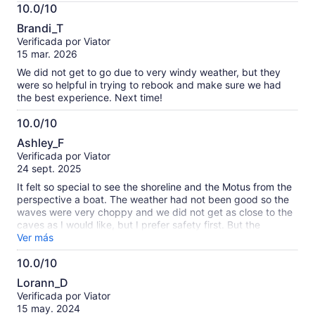
Más
10.0/10
información
10.0
sobre
Brandi_T
de
las
Verificada por Viator
10
opiniones
15 mar. 2026
verificadas
We did not get to go due to very windy weather, but they
were so helpful in trying to rebook and make sure we had
the best experience. Next time!
10.0/10
10.0
Ashley_F
de
Verificada por Viator
10
24 sept. 2025
It felt so special to see the shoreline and the Motus from the
perspective a boat. The weather had not been good so the
waves were very choppy and we did not get as close to the
caves as I would like, but I prefer safety first. But the
experience was magical. I felt very safe with the captain
Ver más
though the waves were high. The captain only spoke
10.0/10
Spanish and I speak very elementary Spanish. So in my
10.0
basic Spanish and his very basic English, we were able to
Lorann_D
communicate minimally enough to point out key points of
de
Verificada por Viator
interest, discuss our love for fishing, and have an incredible
10
15 may. 2024
experience. I can’t wait to download my GoPro footage. The