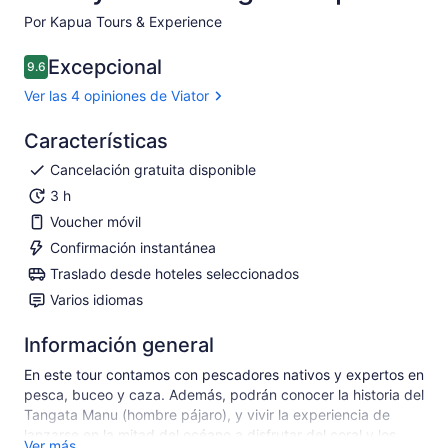
Por Kapua Tours & Experience
Excepcional
9.6
9.6 de 10
Ver las 4 opiniones de Viator
Características
Cancelación gratuita disponible
3 h
Voucher móvil
Confirmación instantánea
Traslado desde hoteles seleccionados
Varios idiomas
Información general
En este tour contamos con pescadores nativos y expertos en
pesca, buceo y caza. Además, podrán conocer la historia del
Tangata Manu (hombre pájaro), y vivir la experiencia de
lanzarse en la mitad del océano a disfrutar del coral y los
Ver más