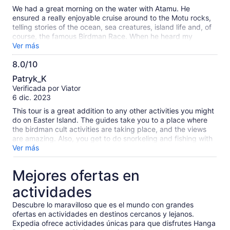
guide is also an ancestral fisherman. I would have loved a
We had a great morning on the water with Atamu. He
chance to hire him for a fishing charter to catch tuna.
ensured a really enjoyable cruise around to the Motu rocks,
telling stories of the ocean, sea creatures, island life and, of
course, the famous Birdman Race. When he heard my
husband is a keen fisherman, he dropped in two trolling lines.
Ver más
No luck with the fishing but still a terrific trip.
8.0/10
8.0
Patryk_K
de
Verificada por Viator
10
6 dic. 2023
This tour is a great addition to any other activities you might
do on Easter Island. The guides take you to a place where
the birdman cult activities are taking place, and the views
are amazing. Also, you get to do snorkeling and fishing with
your guide. I give 4 stars instead of 5 because of two
Ver más
reasons: 1) The description stated that the tour would be in
English, but the guide (otherwise a fantastic person) only
Mejores ofertas en
spoke Spanish. 2) The description stated that the tour would
be private, but I was in the boat with 2 other people. Not a
actividades
problem, but if the tour is not 100% private please do not
label it like that.
Descubre lo maravilloso que es el mundo con grandes
ofertas en actividades en destinos cercanos y lejanos.
Expedia ofrece actividades únicas para que disfrutes Hanga