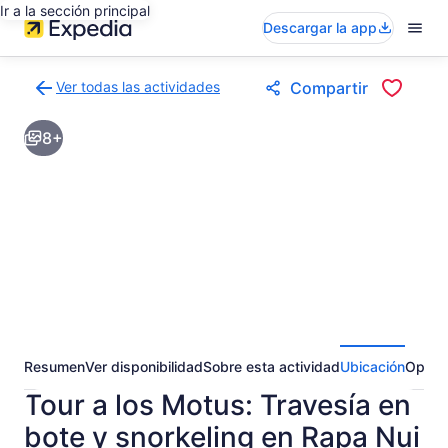
Ir a la sección principal
Descargar la app
Ver todas las actividades
Compartir
Volver
a
8+
la
página
de
resultados
de
actividades
Resumen
Ver disponibilidad
Sobre esta actividad
Ubicación
Opini
Tour a los Motus: Travesía en
bote y snorkeling en Rapa Nui