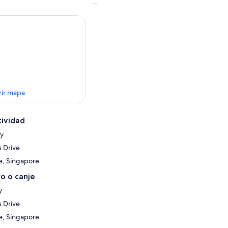
rir mapa
tividad
ay
 Drive
e, Singapore
o o canje
y
 Drive
e, Singapore