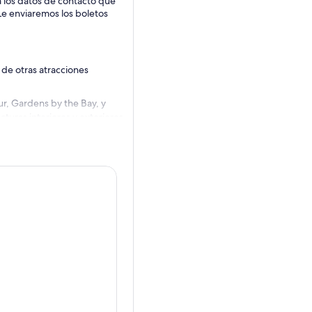
a los datos de contacto que
e enviaremos los boletos
 de otras atracciones
ur, Gardens by the Bay, y
cturas interiores y exteriores
ervatorio Supertree. Comience
del mundo, y sea testigo de
ardines como el Jardín
. Admira un bosque que
ros de altura. Adéntrate en
tiva de hábitats a 2.000
quídeas El vuelo de la polilla,