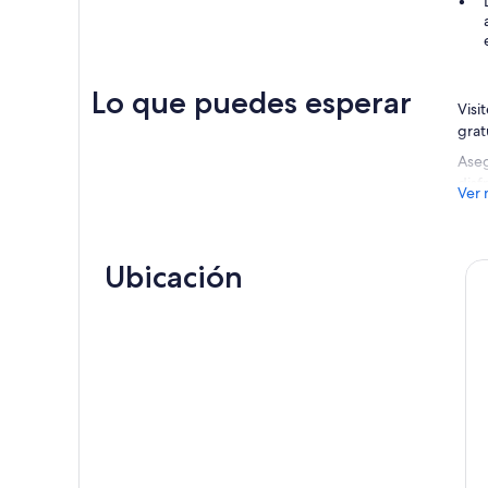
Lo que puedes esperar
Visi
grat
Aseg
disf
Ver 
hipn
su v
su c
Ubicación
Medi
Si e
cuen
un p
metr
Ante
una 