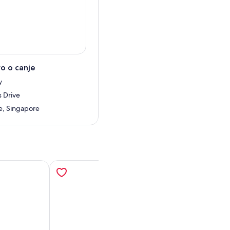
o o canje
y
 Drive
e, Singapore