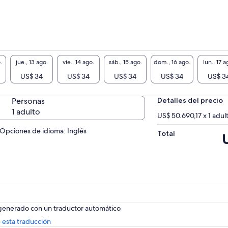
.
jue., 13 ago.
vie., 14 ago.
sáb., 15 ago.
dom., 16 ago.
lun., 17 a
US$ 34
US$ 34
US$ 34
US$ 34
US$ 3
Personas
Detalles del precio
1 adulto
US$ 50.690,17 x 1 adul
Opciones de idioma: Inglés
Total
El
p
e
d
U
 generado con un traductor automático
Se
 esta traducción