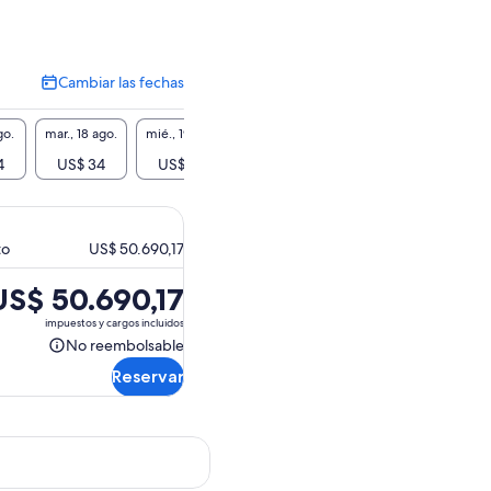
Cambiar las fechas
Cambiar
las
fechas
go.
mar., 18 ago.
mié., 19 ago.
jue., 20 ago.
vie., 21 ago.
sáb., 2
4
US$ 34
US$ 34
US$ 34
US$ 34
US$
to
US$ 50.690,17
US$ 50.690,17
recio
impuestos y cargos incluidos
s
No reembolsable
No
e
Reservar
reembolsable
S$ 50.690,17.