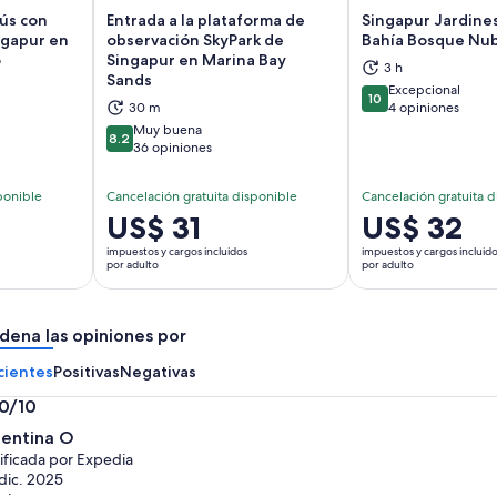
ús con
Entrada a la plataforma de
Singapur Jardines
ngapur en
observación SkyPark de
Bahía Bosque Nu
o
Singapur en Marina Bay
3 h
brirá en una nueva pestaña
Se abrirá en una nueva pestaña
Se
Sands
Excepcional
10
10 de 10
30 m
4 opiniones
Muy buena
8.2
8.2 de 10
36 opiniones
ponible
Cancelación gratuita disponible
Cancelación gratuita d
El
US$ 31
El
US$ 32
precio
precio
impuestos y cargos incluidos
impuestos y cargos incluid
es
es
por adulto
por adulto
de
de
US$ 31.
US$ 32.
dena las opiniones por
por
por
adulto
adulto
cientes
Positivas
Negativas
.0/10
0
lentina O
ificada por Expedia
dic. 2025