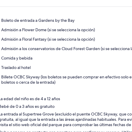
abrirá
en
una
nueva
Boleto de entrada a Gardens by the Bay
pestaña
Admisión a Flower Dome (si se selecciona la opción)
Admisión a Floral Fantasy (si se selecciona la opción)
Admisión a los conservatorios de Cloud Forest Garden (si se selecciona l
Comida y bebida
Traslado al hotel
Billete OCBC Skyway (los boletos se pueden comprar en efectivo solo e
boletos o cerca de la entrada)
La edad del niño es de 4 a 12 años
Bebé de 0 a 3 años es gratuito
La entrada al Supertree Grove (excluido el puente OCBC Skyway, que con
gratuita, al igual que la entrada a las áreas ajardinadas habituales. Para e
visita el sitio web oficial del parque para comprobar las últimas fechas de