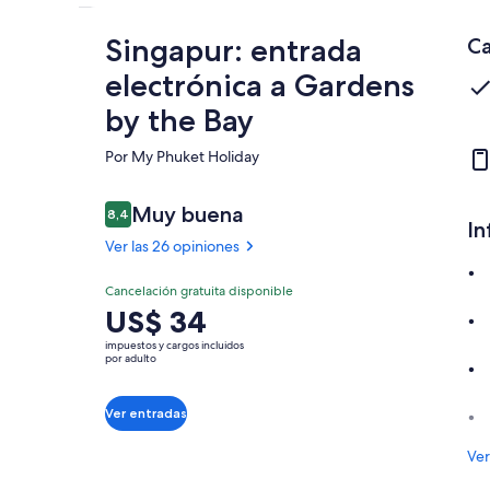
Singapur: entrada
Ca
electrónica a Gardens
by the Bay
Por My Phuket Holiday
Opiniones
Muy buena
8,4
8,4 de 10
In
Ver las 26 opiniones
Muy
Cancelación gratuita disponible
8.4
El
US$ 34
8.4 de 10
buena
precio
impuestos y cargos incluidos
Ver 26
es
por adulto
opiniones
de
US$ 34.
Ver entradas
por
adulto
Ver