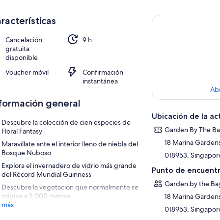
racterísticas
Cancelación
9 h
gratuita
disponible
Voucher móvil
Confirmación
instantánea
Ab
formación general
Ubicación de la ac
Descubre la colección de cien especies de
Garden By The B
Floral Fantasy
18 Marina Gardens
Maravíllate ante el interior lleno de niebla del
Bosque Nuboso
018953, Singapor
Explora el invernadero de vidrio más grande
Punto de encuentr
del Récord Mundial Guinness
Garden by the Ba
Descubre la vegetación que normalmente se
origina a 2.000 metros
18 Marina Gardens
 más
018953, Singapor