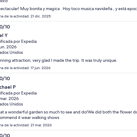
xico
ectacular! Muy bonita y magica . Hoy toco musica navideña , y está epoc
a de la actividad: 21 dic. 2025
.0/10
0
el Y
ificada por Expedia
jun. 2026
ados Unidos
nning attraction; very glad I made the trip. It was truly unique.
a de la actividad: 17 jun. 2026
.0/10
0
chael P
ificada por Expedia
mar. 2026
ados Unidos
t a wonderful garden so much to see and do!We did both the flower do
ommend it wear walking shows
ha de la actividad: 21 mar. 2026
.0/10