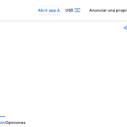
Abrir app
USD
Anunciar una prop
ión
Opiniones