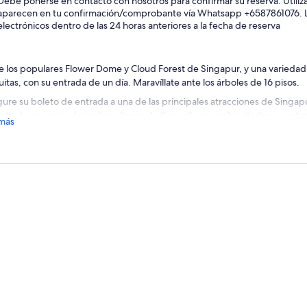
Debe ponerse en contacto con nosotros para confirmar su reserva. Utiliz
aparecen en tu confirmación/comprobante vía Whatsapp +6587861076. L
electrónicos dentro de las 24 horas anteriores a la fecha de reserva
te los populares Flower Dome y Cloud Forest de Singapur, y una variedad
uitas, con su entrada de un día. Maravíllate ante los árboles de 16 pisos.
ure su boleto de entrada a una de las principales atracciones de Singap
rute de una serie de jardines llenos de flora y fauna ambientados en estru
más
otizantes. Elige entre opciones para visitar el Bosque Nuboso o el Obs
isita en el Garden by the Bay's Flower Dome, el invernadero más grande 
olección de exquisitas flores y exuberantes plantas. Recorre diferentes j
terráneo, Jardín Suculento, Jardín Australiano y más.
legiste la opción de entrada al Bosque Nuboso, dirígete a continuación
ta con una de las cascadas cubiertas más grandes del mundo con 35 met
aisaje de vegetación espectacular, con vegetación que es típicamente na
os sobre el nivel del mar.
s de finalizar la visita, no deje de visitar la impresionante exhibición de or
sorprendente selección de orquídeas que forman una flor en cascada.