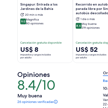
Singapur: Entrada a los
Recorrido en autob
Jardines de la Bahía
parada libre por Si
autobús descollad
20 min o más
Se abrirá en una nueva pestaña
Se a
1 día o más
Magnífica
9.0
9.0 de 10
80 opiniones
Muy buena
8.4
8.4 de 10
219 opiniones
Cancelación gratuita disponible
Cancelación gratuita dis
El
US$ 8
El
US$ 52
precio
precio
impuestos y cargos incluidos
impuestos y cargos incluidos
es
es
por adulto
por adulto
de
de
US$ 8.
US$ 52.
Opiniones
por
por
Or
adulto
adulto
8.4/10
8.4
Re
de
10
10
10.
Muy buena
Va
de
Ver
26 opiniones verificadas
10
26
22 
opiniones