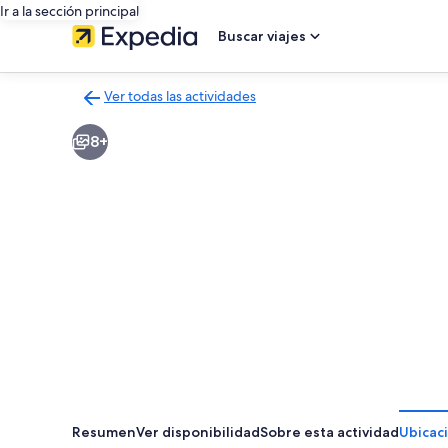
Ir a la sección principal
Buscar viajes
Ver todas las actividades
Volver
a
8+
la
página
de
resultados
de
actividades
Resumen
Ver disponibilidad
Sobre esta actividad
Ubicac