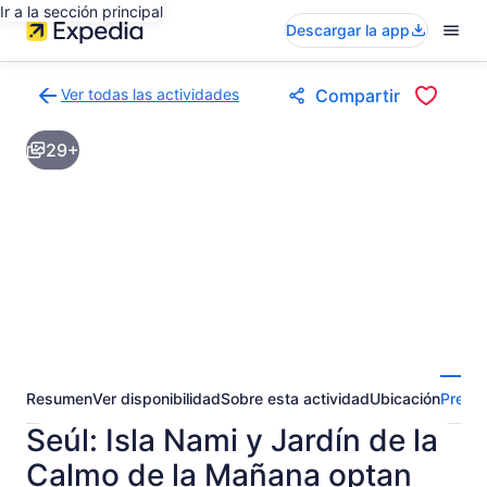
Ir a la sección principal
Descargar la app
Ver todas las actividades
Compartir
Volver
a
29+
la
página
de
resultados
de
actividades
Resumen
Ver disponibilidad
Sobre esta actividad
Ubicación
Pregun
Seúl: Isla Nami y Jardín de la
Calmo de la Mañana optan