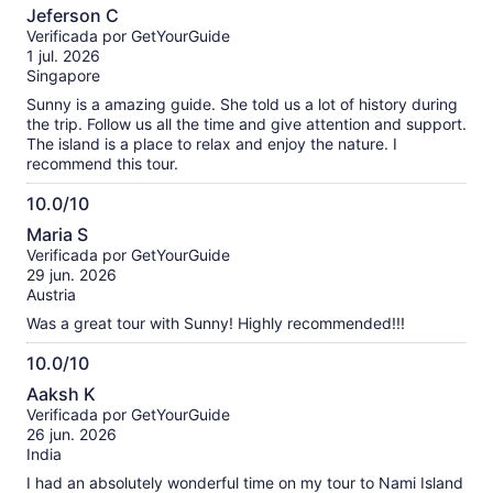
10.0
Jeferson C
de
Verificada por GetYourGuide
10
1 jul. 2026
Singapore
Sunny is a amazing guide. She told us a lot of history during
the trip. Follow us all the time and give attention and support.
The island is a place to relax and enjoy the nature. I
recommend this tour.
10.0/10
10.0
Maria S
de
Verificada por GetYourGuide
10
29 jun. 2026
Austria
Was a great tour with Sunny! Highly recommended!!!
10.0/10
10.0
Aaksh K
de
Verificada por GetYourGuide
10
26 jun. 2026
India
I had an absolutely wonderful time on my tour to Nami Island