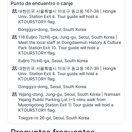
Punto de encuentro o canje
opción, visita la estación de trenes para bicicletas por la
mañana antes de visitar la isla Nami y The Garden of
대한민국 서울특별시 마포구 동교동 167-36 | Hongik
Morning Calm.
Univ. Station Exit 4. Tour guide will hold a
KTOURSTORY flag.
En invierno,【Tour Compartido sin Rail Bike】tendrá la
Donggyo-dong, Seoul, South Korea
oportunidad de pasar por Eobi Ice Valley, el popular
spot fotográfico de la zona. El itinerario y los horarios
116 Euljiro 7(chil)-ga, Jung-gu, Seoul, South Korea |
de visita de las atracciones pueden cambiar en
Meet the local staff at Dongdaemun History & Culture
consecuencia. (Las fechas serán actualizadas)
Park Station Exit 10. Tour guide will hold a
KTOURSTORY flag.
En invierno, ambos tours partirán más tarde para
visitar el Garden of Morning Calm for Light Festival.
Euljiro 7(chil)-ga, Seoul, South Korea
대한민국 서울특별시 마포구 동교동 167-36 | Hongik
Univ. Station Exit 4. Tour guide will hold a
KTOURSTORY flag.
Donggyo-dong, Seoul, South Korea
Yejang-dong, Jung-gu, Seoul, South Korea | Namsan
Yejang Public Parking Lot (~5 mins walk from
Myeongdong Station Exit 1) Tour guide will hold a
KTOURSTORY flag.
Toegye-ro 26-gil, Seoul, South Korea