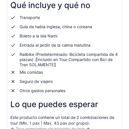
una
Qué incluye y qué no
por
nueva
adulto
pestaña
Transporte
Guía de habla inglesa, china o coreana
Boleto a la isla Nami
Entrada al jardín de la calma matutina
Railbike (Predeterminado: Bicicleta compartida de 4
plazas)【Incluido en Tour Compartido con Bici de
Tren SOLAMENTE】
Mis comidas
Seguro de viajero
Otros gastos personales
Lo que puedes esperar
Este producto contiene un total de 2 combinaciones de
tour (Min. 1 pax | Max. 43 pax por grupo):
★ Tour compartido sin bicicleta de tren ★