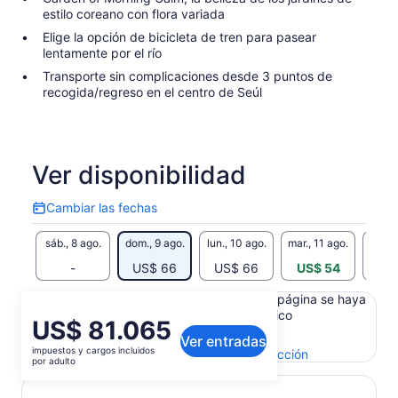
estilo coreano con flora variada
Elige la opción de bicicleta de tren para pasear
lentamente por el río
Transporte sin complicaciones desde 3 puntos de
recogida/regreso en el centro de Seúl
Ver disponibilidad
Cambiar las fechas
Cambiar
las
sáb., 8 ago.
dom., 9 ago.
lun., 10 ago.
mar., 11 ago.
mié., 
fechas
-
US$ 66
US$ 66
US$ 54
Es posible que el contenido de esta página se haya
generado con un traductor automático
El
US$ 81.065
Ver el texto original (inglés)
Ver entradas
precio
impuestos y cargos incluidos
Se
Enviar comentarios sobre esta traducción
es
por adulto
abrirá
de
en
US$ 81.065.