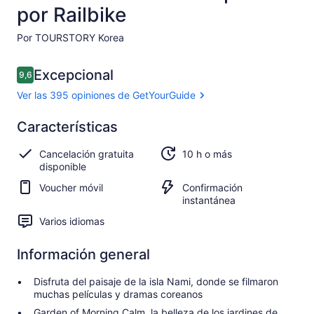
por Railbike
Por TOURSTORY Korea
Opiniones
Excepcional
9,6
9,6 de 10
Ver las 395 opiniones de GetYourGuide
Excepcional
Características
9.6
9.6 de 10
Ver las 395
Cancelación gratuita
10 h o más
opiniones de
disponible
GetYourGuide
Voucher móvil
Confirmación
instantánea
Varios idiomas
Información general
Disfruta del paisaje de la isla Nami, donde se filmaron
muchas películas y dramas coreanos
Garden of Morning Calm, la belleza de los jardines de