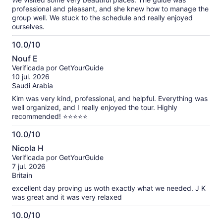
professional and pleasant, and she knew how to manage the
group well. We stuck to the schedule and really enjoyed
ourselves.
10.0/10
10.0
Nouf E
de
Verificada por GetYourGuide
10
10 jul. 2026
Saudi Arabia
Kim was very kind, professional, and helpful. Everything was
well organized, and I really enjoyed the tour. Highly
recommended! ⭐⭐⭐⭐⭐
10.0/10
10.0
Nicola H
de
Verificada por GetYourGuide
10
7 jul. 2026
Britain
excellent day proving us woth exactly what we needed. J K
was great and it was very relaxed
10.0/10