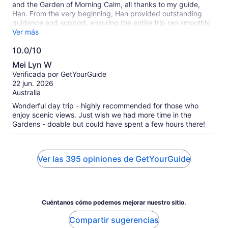
and the Garden of Morning Calm, all thanks to my guide,
Han. From the very beginning, Han provided outstanding
guidance and support, ensuring the entire trip ran smoothly
and comfortably. Han’s extensive knowledge about the
Ver más
history and details of both locations added so much depth to
10.0/10
my visit. If you are planning a trip to these beautiful spots, I
10.0
highly recommend booking with Han—an incredible guide
Mei Lyn W
who truly goes above and beyond!
de
Verificada por GetYourGuide
10
22 jun. 2026
Australia
Wonderful day trip - highly recommended for those who
enjoy scenic views. Just wish we had more time in the
Gardens - doable but could have spent a few hours there!
Ver las 395 opiniones de GetYourGuide
Cuéntanos cómo podemos mejorar nuestro sitio.
Compartir sugerencias