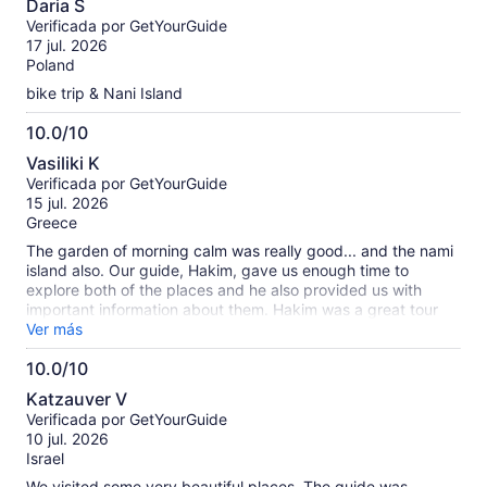
Daria S
de
Verificada por GetYourGuide
10
17 jul. 2026
Poland
bike trip & Nani Island
10.0/10
10.0
Vasiliki K
de
Verificada por GetYourGuide
10
15 jul. 2026
Greece
The garden of morning calm was really good... and the nami
island also. Our guide, Hakim, gave us enough time to
explore both of the places and he also provided us with
important information about them. Hakim was a great tour
guide, but J think he should improve his driving a little bit. I
Ver más
got nauseous.
10.0/10
10.0
Katzauver V
de
Verificada por GetYourGuide
10
10 jul. 2026
Israel
We visited some very beautiful places. The guide was