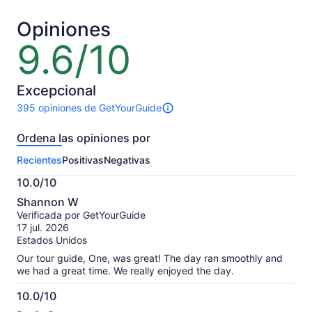
US$ 30.
US$ 65.
por
por
Opiniones
adulto
adulto
9.6/10
9.6
de
10
Excepcional
395 opiniones de GetYourGuide
395
opiniones
Ordena las opiniones por
sobre
esta
Recientes
Positivas
Negativas
actividad.
Más
10.0/10
información
10.0
sobre
Shannon W
de
las
Verificada por GetYourGuide
10
opiniones
17 jul. 2026
verificadas
Estados Unidos
Our tour guide, One, was great! The day ran smoothly and
we had a great time. We really enjoyed the day.
10.0/10
10.0