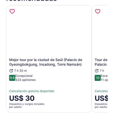
Mejor tour por la ciudad de Seúl (Palacio de
Tour de día
Se abrirá en una nueva pestaña
Gyeongbokgung, Insadong, Torre Namsán)
Palacio Ch
7 h 30 m
7 h
Excepcional
Excepcio
9.6
10
9.6 de 10
10 de 10
323 opiniones
11 opinio
Cancelación gratuita disponible
Cancelación g
El
US$ 30
El
US$ 
precio
precio
impuestos y cargos incluidos
impuestos y car
es
es
por adulto
por adulto
de
de