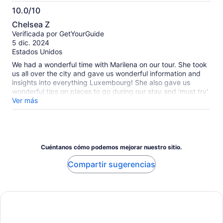
10.0/10
10.0
Chelsea Z
de
Verificada por GetYourGuide
10
5 dic. 2024
Estados Unidos
We had a wonderful time with Marilena on our tour. She took
us all over the city and gave us wonderful information and
insights into everything Luxembourg! She also gave us
wonderful tips on places to go during our stay and 'must try'
favorites to have while we're here. It was the perfect way to
Ver más
begin our time in Luxembourg City.
Cuéntanos cómo podemos mejorar nuestro sitio.
Compartir sugerencias