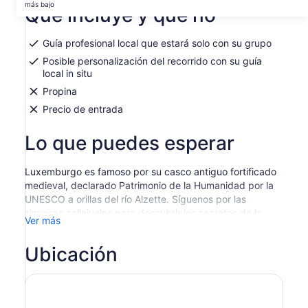
en
más bajo
Qué incluye y qué no
US$ 525.018.
una
por
nueva
persona*
pestaña
Guía profesional local que estará solo con su grupo
*Si
Posible personalización del recorrido con su guía
ingresas
local in situ
más
Propina
de
2 adultos,
Precio de entrada
obtienes
un
Lo que puedes esperar
precio
más
Luxemburgo es famoso por su casco antiguo fortificado
bajo
medieval, declarado Patrimonio de la Humanidad por la
UNESCO a orillas del río Alzette. Síguenos por las
sinuosas callejuelas para descubrir los secretos de la
Ver más
ciudad y déjate sorprender por las grandes plazas,
iglesias y palacios en cada esquina. Asegúrese de
Ubicación
admirar una mezcla de estilos que van desde la
arquitectura gótica, renacentista y barroca. Como el
monumento de Dicks y Lentz, dedicado a los dos poetas
nacionales del mismo nombre y que escribieron el himno