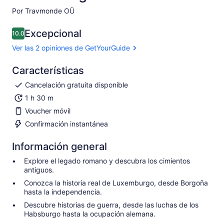
Por Travmonde OÜ
Excepcional
10.0
10.0 de 10
Ver las 2 opiniones de GetYourGuide
Características
Cancelación gratuita disponible
1 h 30 m
Voucher móvil
Confirmación instantánea
Información general
Explore el legado romano y descubra los cimientos
antiguos.
Conozca la historia real de Luxemburgo, desde Borgoña
hasta la independencia.
Descubre historias de guerra, desde las luchas de los
Habsburgo hasta la ocupación alemana.