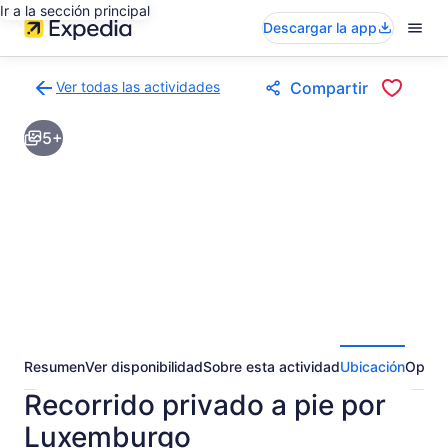
Ir a la sección principal
Descargar la app
Ver todas las actividades
Compartir
Volver
a
5+
la
página
de
resultados
de
actividades
Resumen
Ver disponibilidad
Sobre esta actividad
Ubicación
Opini
Recorrido privado a pie por
Luxemburgo