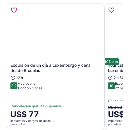
10% dto.
Excursión de un día a Luxemburgo y cena
Tour cultura
Se abrirá en una nueva pestaña
desde Bruselas
Luxemburgo
12 h
2 h 30 m
Muy buena
Excepcio
8.2
10
8.2 de 10
10 de 10
1.222 opiniones
72 opini
Cancelación g
Cancelación gratuita disponible
El
US$ 29
El
US$ 77
US$ 
precio
precio
anterior
impuestos y cargos incluidos
impuestos y car
es
era
por adulto
por adulto
de