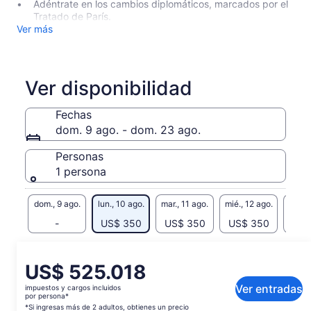
Adéntrate en los cambios diplomáticos, marcados por el
Tratado de París.
Ver más
Ver disponibilidad
Fechas
dom. 9 ago. - dom. 23 ago.
Personas
1 persona
dom., 9 ago.
lun., 10 ago.
mar., 11 ago.
mié., 12 ago.
jue., 
-
US$ 350
US$ 350
US$ 350
US$
Es posible que el contenido de esta página se haya
generado con un traductor automático
El
US$ 525.018
Ver el texto original (inglés)
precio
Ver entradas
impuestos y cargos incluidos
Se
Enviar comentarios sobre esta traducción
es
por persona*
abrirá
de
*Si ingresas más de 2 adultos, obtienes un precio