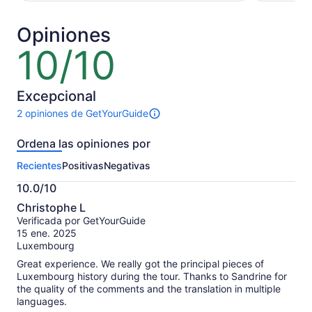
US$ 29
US$ 77.
y
por
el
Opiniones
adulto
actual
10/10
10
es
de
US$ 26
10
por
Excepcional
adulto
2 opiniones de GetYourGuide
2
opiniones
Ordena las opiniones por
sobre
esta
Recientes
Positivas
Negativas
actividad.
Más
10.0/10
información
10.0
sobre
Christophe L
de
las
Verificada por GetYourGuide
10
opiniones
15 ene. 2025
verificadas
Luxembourg
Great experience. We really got the principal pieces of
Luxembourg history during the tour. Thanks to Sandrine for
the quality of the comments and the translation in multiple
languages.