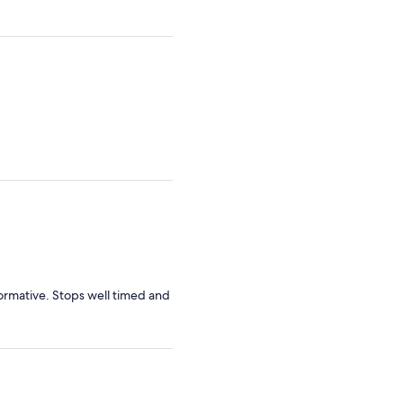
adulto
adulto
formative. Stops well timed and