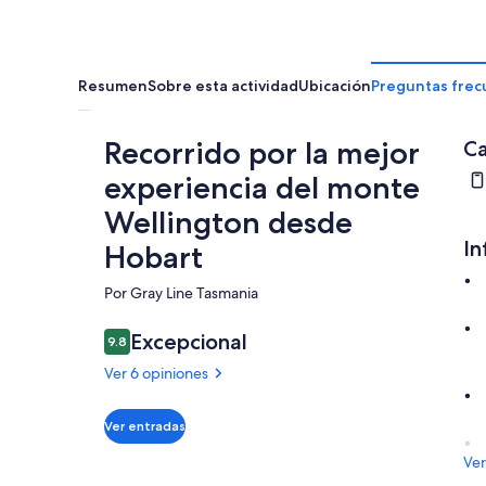
Resumen
Sobre esta actividad
Ubicación
Preguntas frec
Recorrido por la mejor
Ca
experiencia del monte
Wellington desde
In
Hobart
Por Gray Line Tasmania
Excepcional
9.8
9.8 de 10
Ver 6 opiniones
Ver entradas
Ver