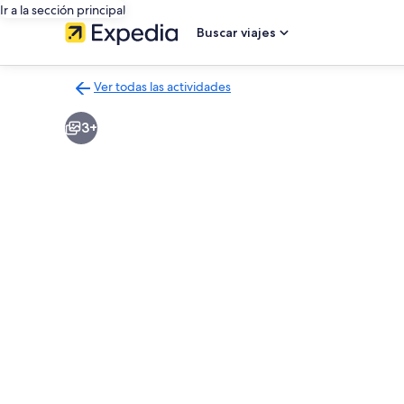
Ir a la sección principal
Buscar viajes
Ver todas las actividades
Volver
a
3+
la
página
de
resultados
de
actividades