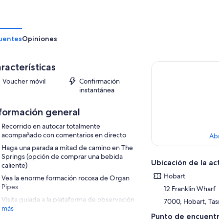
uentes
Opiniones
racterísticas
Voucher móvil
Confirmación
instantánea
formación general
Recorrido en autocar totalmente
acompañado con comentarios en directo
Ab
Haga una parada a mitad de camino en The
Springs (opción de comprar una bebida
Ubicación de la ac
caliente)
Hobart
Vea la enorme formación rocosa de Organ
Pipes
12 Franklin Wharf
Visita guiada a la plataforma de observación
7000, Hobart, Tas
 más
Punto de encuentr