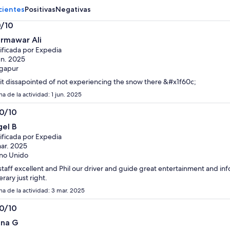
adulto
adulto
cientes
Positivas
Negativas
0/10
0
rmawar Ali
ificada por Expedia
un. 2025
gapur
it dissapointed of not experiencing the snow there &#x1f60c;
a de la actividad: 1 jun. 2025
.0/10
0
gel B
ificada por Expedia
ar. 2025
no Unido
 staff excellent and Phil our driver and guide great entertainment and in
nerary just right.
ha de la actividad: 3 mar. 2025
.0/10
0
ona G