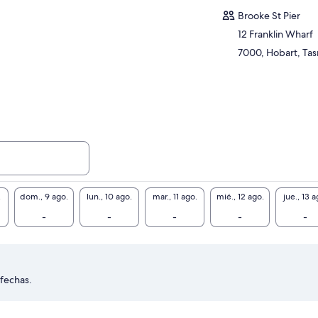
Brooke St Pier
12 Franklin Wharf
7000, Hobart, Tas
.
dom., 9 ago.
lun., 10 ago.
mar., 11 ago.
mié., 12 ago.
jue., 13 a
-
-
-
-
-
 fechas.