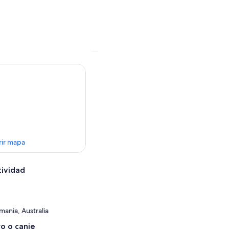
rir mapa
tividad
mania, Australia
o o canje