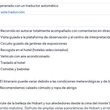
 generado con un traductor automático
Se
 esta traducción
abrirá
en
una
nueva
Recorrido en autocar totalmente acompañado con comentarios en dire
pestaña
Visita guiada a la plataforma de observación y al centro de interpretació
Circuito guiado de jardines de exposiciones
Recogida en el hotel (hoteles seleccionados)
Vehículo con aire acondicionado
Traslado al hotel
Comidas y bebidas
El itinerario puede variar debido a las condiciones meteorológicas y de l
Recomendamos calzado cómodo y ropa de abrigo
frute de la belleza de Hobart y sus alrededores desde la cima del monte 
orrido matutino. Disfrute de amplias vistas panorámicas de Hobart y el r