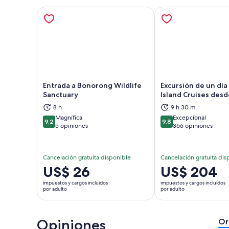
Entrada a Bonorong Wildlife
Excursión de un día
Sanctuary
Island Cruises des
Se abrirá en una nueva pestaña
Se a
8 h
9 h 30 m
Magnífica
Excepcional
9.2
9.8
9.2 de 10
9.8 de 10
5 opiniones
366 opiniones
Cancelación gratuita disponible
Cancelación gratuita dis
El
US$ 26
El
US$ 204
precio
precio
impuestos y cargos incluidos
impuestos y cargos incluidos
es
es
por adulto
por adulto
de
de
US$ 26.
US$ 204.
Opiniones
por
por
Or