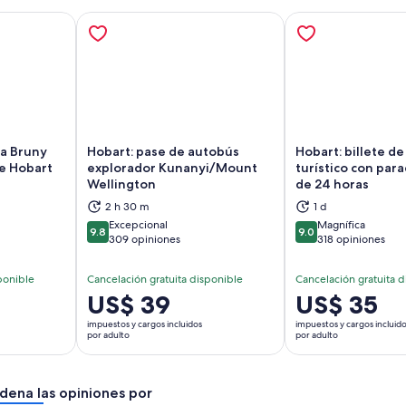
 a Bruny
Hobart: pase de autobús
Hobart: billete d
de Hobart
explorador Kunanyi/Mount
turístico con para
Wellington
de 24 horas
brirá en una nueva pestaña
Se abrirá en una nueva pestaña
Se
2 h 30 m
1 d
Excepcional
Magnífica
9.8
9.0
9.8 de 10
9.0 de 10
309 opiniones
318 opiniones
ponible
Cancelación gratuita disponible
Cancelación gratuita d
El
US$ 39
El
US$ 35
precio
precio
impuestos y cargos incluidos
impuestos y cargos incluid
es
es
por adulto
por adulto
de
de
US$ 39.
US$ 35.
dena las opiniones por
por
por