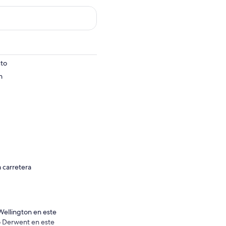
cto
n
a carretera
Wellington en este
ío Derwent en este