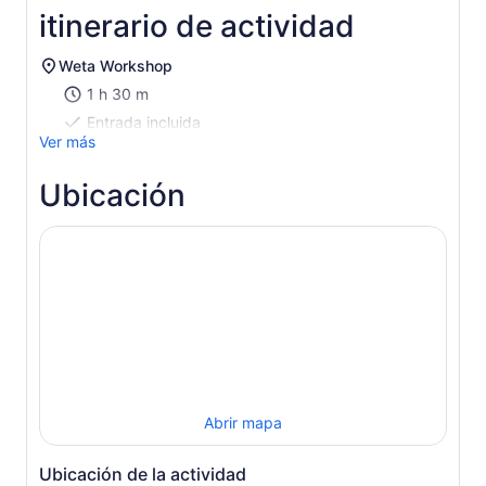
nueva
itinerario de actividad
adulto
pestaña
Weta Workshop
1 h 30 m
Entrada incluida
Ver más
Ubicación
Abrir mapa
Ubicación de la actividad