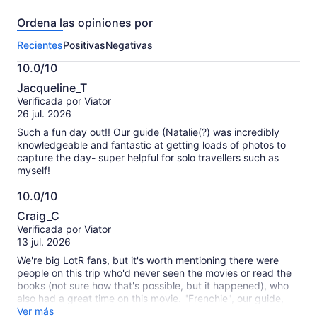
opiniones
Ordena las opiniones por
sobre
esta
Recientes
Positivas
Negativas
actividad.
Más
10.0/10
información
10.0
sobre
Jacqueline_T
de
las
Verificada por Viator
10
opiniones
26 jul. 2026
verificadas
Such a fun day out!! Our guide (Natalie(?) was incredibly
knowledgeable and fantastic at getting loads of photos to
capture the day- super helpful for solo travellers such as
myself!
10.0/10
10.0
Craig_C
de
Verificada por Viator
10
13 jul. 2026
We're big LotR fans, but it's worth mentioning there were
people on this trip who'd never seen the movies or read the
books (not sure how that's possible, but it happened), who
also had a great time on this movie. "Frenchie", our guide,
was an extra on the film, playing "around twenty elves, and a
Ver más