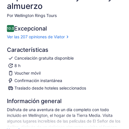
almuerzo
Por Wellington Rings Tours
Excepcional
10.0
10.0 de 10
Ver las 207 opiniones de Viator
Características
Cancelación gratuita disponible
8 h
Voucher móvil
Confirmación instantánea
Traslado desde hoteles seleccionados
Información general
Disfruta de una aventura de un día completo con todo
incluido en Wellington, el hogar de la Tierra Media. Visita
algunos lugares increíbles de las películas de El Señor de los
Anillos, disfruta de un delicioso almuerzo y visita el famoso