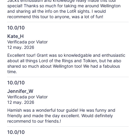
Jacks enthusiasm and knowledge really made this tour
special! Thanks so much for taking me around Wellington
and sharing all the info on the LotR sights. I would
recommend this tour to anyone, was a lot of fun!
10.0/10
10.0
Kate_H
de
Verificada por Viator
10
12 may. 2026
Excellent tour! Grant was so knowledgable and enthusiastic
about all things Lord of the Rings and Tolkien, but he also
shared so much about Wellington too! We had a fabulous
time.
10.0/10
10.0
Jennifer_W
de
Verificada por Viator
10
12 may. 2026
Hamish was a wonderful tour guide! He was funny and
friendly and made the day excellent. Would definitely
recommend to our friends.!
10.0/10