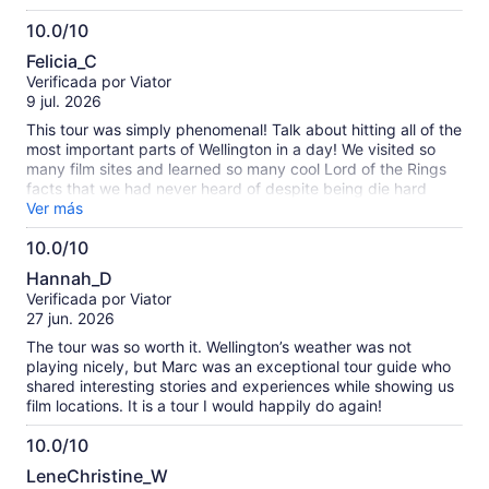
black rider in one scene", to hear him tell it, and the behind-
10.0/10
the-scenes stories and lore alone were worth the price of the
10.0
tour. Add to that the official locations, and the tour and
Felicia_C
history of Weta, and it was a day to remember.
de
Verificada por Viator
10
9 jul. 2026
This tour was simply phenomenal! Talk about hitting all of the
most important parts of Wellington in a day! We visited so
many film sites and learned so many cool Lord of the Rings
facts that we had never heard of despite being die hard
Lord of the Rings fans. The tour guide also provided
Ver más
costumes and props to make our experience extra fun.
10.0/10
WETA workshop was a beauty in and of itself. You cannot
10.0
take photos on the first half of the tour, but Saurons armor
Hannah_D
was probably the most incredible work of art I’ve seen and I
de
Verificada por Viator
was so happy to view it up close and take in every detail.
10
27 jun. 2026
The lunch that we stopped at was also spectacular and was
off of a very cute Lord of the Rings menu. It was one of the
The tour was so worth it. Wellington’s weather was not
best dining places we’ve done in New Zealand so far. The
playing nicely, but Marc was an exceptional tour guide who
Legolas Lembas Bread option was particularly a favorite
shared interesting stories and experiences while showing us
among my family.
film locations. It is a tour I would happily do again!
10.0/10
10.0
LeneChristine_W
de