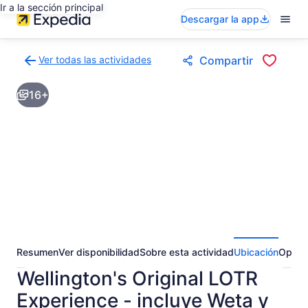
Ir a la sección principal
Descargar la app
Ver todas las actividades
Compartir
Volver
a
16+
la
página
de
resultados
de
actividades
Resumen
Ver disponibilidad
Sobre esta actividad
Ubicación
Opini
Wellington's Original LOTR
Experience - incluye Weta y