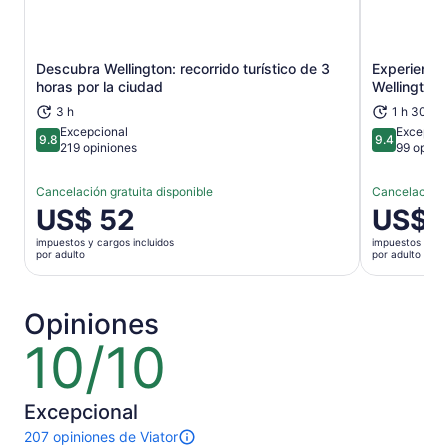
Descubra Wellington: recorrido turístico de 3
Experiencia
Se abrirá en una nueva pestaña
horas por la ciudad
Wellington
3 h
1 h 30 m
Excepcional
Excepcio
9.8
9.4
9.8 de 10
9.4 de 10
219 opiniones
99 opini
Cancelación gratuita disponible
Cancelación g
El
US$ 52
El
US$ 
precio
precio
impuestos y cargos incluidos
impuestos y car
es
es
por adulto
por adulto
de
de
US$ 52.
US$ 35.
por
por
Opiniones
adulto
adulto
10/10
10
de
10
Excepcional
207 opiniones de Viator
207