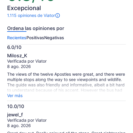
10
Excepcional
1.115 opiniones de Viator
1115
opiniones
Ordena las opiniones por
sobre
esta
Recientes
Positivas
Negativas
actividad.
Más
6.0/10
información
6.0
sobre
Milosz_K
de
las
Verificada por Viator
10
opiniones
8 ago. 2026
verificadas
The views of the twelve Apostles were great, and there were
multiple stops along the way to see viewpoints and wildlife.
The guide was also friendly and informative, albeit a bit hard
to understand because of his accent. However the bus had
very tight and uncomfortable seating, especially for such a
Ver más
long journey. There was not enough legroom for me to sit
10.0/10
normally, I had to sit diagonally just to fit. All other tour
10.0
operators I used on my trip had much more comfortable
jewel_f
seats with enough legroom. The ride was also quite bumpy. I
de
Verificada por Viator
cannot recommend this tour or company to anyone that is
10
8 ago. 2026
tall.