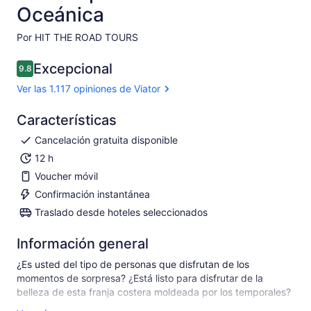
Oceánica
Por HIT THE ROAD TOURS
Excepcional
9.8
9.8 de 10
Ver las 1.117 opiniones de Viator
Características
Cancelación gratuita disponible
12 h
Voucher móvil
Confirmación instantánea
Traslado desde hoteles seleccionados
Información general
¿Es usted del tipo de personas que disfrutan de los
momentos de sorpresa? ¿Está listo para disfrutar de la
belleza de esta franja costera moldeada por los temporales?