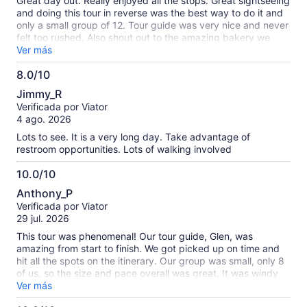
Great day out. Really enjoyed all the stops. Great sightseeing
and doing this tour in reverse was the best way to do it and
only a small group of 12. Tour guide was very nice and never
felt too rushed. Also shout out to the amazing bakery we
stopped at.. had the most delicious meat pie.
Ver más
8.0/10
8.0
Jimmy_R
de
Verificada por Viator
10
4 ago. 2026
Lots to see. It is a very long day. Take advantage of
restroom opportunities. Lots of walking involved
10.0/10
10.0
Anthony_P
de
Verificada por Viator
10
29 jul. 2026
This tour was phenomenal! Our tour guide, Glen, was
amazing from start to finish. We got picked up on time and
hit all the spots on the itinerary. Our group was small, only 8
of us, so the size and pace overall was great. It was windy
and drizzling at certain spots but we still managed to get
Ver más
great pictures and videos while avoiding all the crowds. The