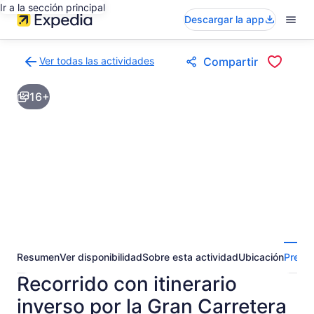
Ir a la sección principal
Descargar la app
Ver todas las actividades
Compartir
Volver
a
16+
la
página
de
resultados
de
actividades
Resumen
Ver disponibilidad
Sobre esta actividad
Ubicación
Pregun
Recorrido con itinerario
inverso por la Gran Carretera