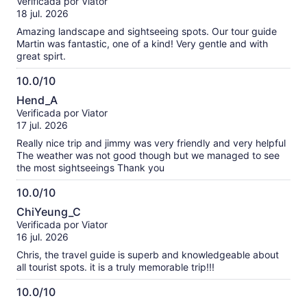
Verificada por Viator
remember to take a jacket with you and umbrella/rain jacket!
10
18 jul. 2026
Amazing landscape and sightseeing spots. Our tour guide
Martin was fantastic, one of a kind! Very gentle and with
great spirt.
10.0/10
10.0
Hend_A
de
Verificada por Viator
10
17 jul. 2026
Really nice trip and jimmy was very friendly and very helpful
The weather was not good though but we managed to see
the most sightseeings Thank you
10.0/10
10.0
ChiYeung_C
de
Verificada por Viator
10
16 jul. 2026
Chris, the travel guide is superb and knowledgeable about
all tourist spots. it is a truly memorable trip!!!
10.0/10
10.0